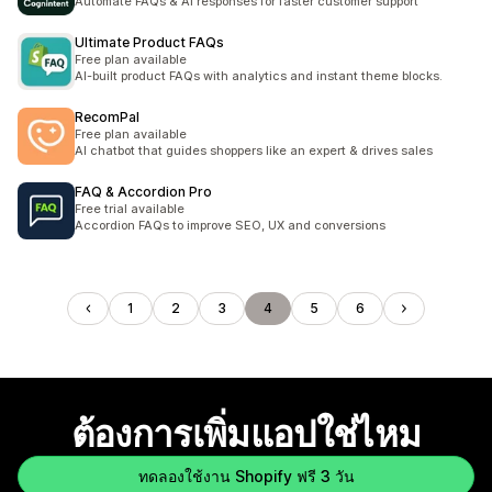
Automate FAQs & AI responses for faster customer support
Ultimate Product FAQs
Free plan available
AI-built product FAQs with analytics and instant theme blocks.
RecomPal
Free plan available
AI chatbot that guides shoppers like an expert & drives sales
FAQ & Accordion Pro
Free trial available
Accordion FAQs to improve SEO, UX and conversions
1
2
3
4
5
6
ต้องการเพิ่มแอปใช่ไหม
ทดลองใช้งาน Shopify ฟรี 3 วัน