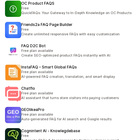
OC Product FAQS
Free
QuickFAQs: Your Gateway to In-Depth Knowledge on OC Products
Friends2a FAQ Page Builder
Free
Create unlimited responsive FAQs with easy customization
FAQ D2C Bot
Free plan available
Create SEO-optimized product FAQs instantly with AI.
InstaFAQ – Smart Global FAQs
Free plan available
AI-powered FAQ creation, translation, and smart display
Chatflo
Free plan available
AI assistant that turns store visitors into paying customers
GEOlikeaPro
Free plan available
Auto-generated FAQ for AI search and Google results
Cognintent AI ‑ Knowlegdebase
Free