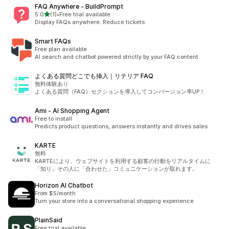
FAQ Anywhere ‑ BuildPrompt
เต็ม 5 ดาว
5.0
(1)
•
Free trial available
ทั้งหมด 1 รีวิว
Display FAQs anywhere. Reduce tickets.
Smart FAQs
Free plan available
AI search and chatbot powered strictly by your FAQ content.
よくある質問どこでも挿入｜リテリア FAQ
無料体験あり
よくある質問（FAQ）セクションを導入してコンバージョン率UP！
Ami ‑ AI Shopping Agent
Free to install
Predicts product questions, answers instantly and drives sales
KARTE
無料
KARTEにより、ウェブサイトを利用する顧客の行動をリアルタイムに
「知り」その人に「合わせた」コミュニケーションが取れます。
Horizon AI Chatbot
From $5/month
Turn your store into a conversational shopping experience
PlainSaid
Free trial available