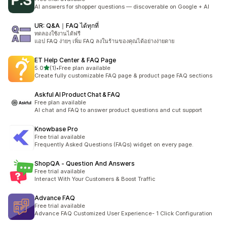
AI answers for shopper questions — discoverable on Google + AI
UR: Q&A｜FAQ ได้ทุกที่
ทดลองใช้งานได้ฟรี
แอป FAQ ง่ายๆ เพิ่ม FAQ ลงในร้านของคุณได้อย่างง่ายดาย
ET Help Center & FAQ Page
เต็ม 5 ดาว
5.0
(1)
•
Free plan available
ทั้งหมด 1 รีวิว
Create fully customizable FAQ page & product page FAQ sections
Askful AI Product Chat & FAQ
Free plan available
AI chat and FAQ to answer product questions and cut support
Knowbase Pro
Free trial available
Frequently Asked Questions (FAQs) widget on every page.
ShopQA ‑ Question And Answers
Free trial available
Interact With Your Customers & Boost Traffic
Advance FAQ
Free trial available
Advance FAQ Customized User Experience- 1 Click Configuration