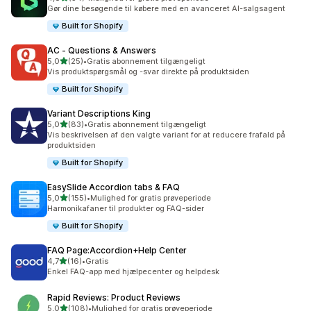
54 anmeldelser i alt
Gør dine besøgende til købere med en avanceret AI-salgsagent
Built for Shopify
AC ‑ Questions & Answers
ud af 5 stjerner
5,0
(25)
•
Gratis abonnement tilgængeligt
25 anmeldelser i alt
Vis produktspørgsmål og -svar direkte på produktsiden
Built for Shopify
Variant Descriptions King
ud af 5 stjerner
5,0
(83)
•
Gratis abonnement tilgængeligt
83 anmeldelser i alt
Vis beskrivelsen af den valgte variant for at reducere frafald på
produktsiden
Built for Shopify
EasySlide Accordion tabs & FAQ
ud af 5 stjerner
5,0
(155)
•
Mulighed for gratis prøveperiode
155 anmeldelser i alt
Harmonikafaner til produkter og FAQ-sider
Built for Shopify
FAQ Page:Accordion+Help Center
ud af 5 stjerner
4,7
(16)
•
Gratis
16 anmeldelser i alt
Enkel FAQ-app med hjælpecenter og helpdesk
Rapid Reviews: Product Reviews
ud af 5 stjerner
5,0
(108)
•
Mulighed for gratis prøveperiode