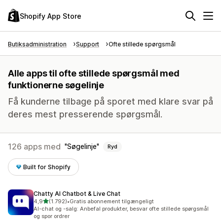
Shopify App Store
Butiksadministration
Support
Ofte stillede spørgsmål
Alle apps til ofte stillede spørgsmål med
funktionerne søgelinje
Få kunderne tilbage på sporet med klare svar på
deres mest presserende spørgsmål.
126 apps med
Søgelinje
Ryd
Built for Shopify
Chatty AI Chatbot & Live Chat
ud af 5 stjerner
4,9
(1.792)
•
Gratis abonnement tilgængeligt
1792 anmeldelser i alt
AI-chat og -salg: Anbefal produkter, besvar ofte stillede spørgsmål
og spor ordrer