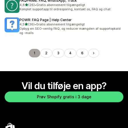
FAQPRIME: FAQ, WhatsApp, Track
ud af 5 stjerner
4,8
(26)
•
Gratis abonnement tilgængeligt
26 anmeldelser i alt
Komplet supportapp til ordresporing, kontakt os, FAQ og chat
POWR: FAQ Page | Help Center
ud af 5 stjerner
4,5
(36)
•
Gratis abonnement tilgængeligt
36 anmeldelser i alt
Opbyg en SEO-venlig FAQ, og reducer mængden af supportopkald
og -mails
1
2
3
4
6
Vil du tilføje en app?
Prøv Shopify gratis i 3 dage