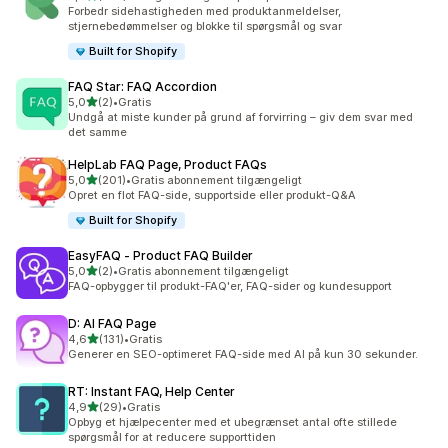
108 anmeldelser i alt
Forbedr sidehastigheden med produktanmeldelser,
stjernebedømmelser og blokke til spørgsmål og svar
Built for Shopify
FAQ Star: FAQ Accordion
ud af 5 stjerner
5,0
(2)
•
Gratis
2 anmeldelser i alt
Undgå at miste kunder på grund af forvirring – giv dem svar med
det samme
HelpLab FAQ Page, Product FAQs
ud af 5 stjerner
5,0
(201)
•
Gratis abonnement tilgængeligt
201 anmeldelser i alt
Opret en flot FAQ-side, supportside eller produkt-Q&A
Built for Shopify
EasyFAQ ‑ Product FAQ Builder
ud af 5 stjerner
5,0
(2)
•
Gratis abonnement tilgængeligt
2 anmeldelser i alt
FAQ-opbygger til produkt-FAQ'er, FAQ-sider og kundesupport
D: AI FAQ Page
ud af 5 stjerner
4,6
(131)
•
Gratis
131 anmeldelser i alt
Generer en SEO-optimeret FAQ-side med AI på kun 30 sekunder.
RT: Instant FAQ, Help Center
ud af 5 stjerner
4,9
(29)
•
Gratis
29 anmeldelser i alt
Opbyg et hjælpecenter med et ubegrænset antal ofte stillede
spørgsmål for at reducere supporttiden