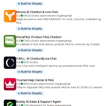
Built for Shopify
Moose AI Chatbot & Live Chat
ud af 5 stjerner
5,0
(452)
•
Gratis abonnement tilgængeligt
452 anmeldelser i alt
Hjælp kunderne med UBEGRÆNSET AI-chat, livechat, indbakke og
FAQ
Built for Shopify
StoreFAQ: Product FAQ Chatbot
ud af 5 stjerner
4,9
(145)
•
Gratis abonnement tilgængeligt
145 anmeldelser i alt
AI-værktøj til FAQ med skema, produkt-FAQ'er, livechat og chatbot
Built for Shopify
CWILL: AI Chatbot&Live Chat
ud af 5 stjerner
4,8
(83)
•
Gratis
83 anmeldelser i alt
Live chat med intelligent sporing og automatiserede FAQ-svar
Built for Shopify
Trusted Help Center & FAQ
ud af 5 stjerner
5,0
(84)
•
Gratis abonnement tilgængeligt
84 anmeldelser i alt
Tilføj en tilpasset FAQ eller produkt-FAQ'er med AI JSON-LD-skema!
Built for Shopify
Buddy AI:Sales & Support Agent
ud af 5 stjerner
4,8
(54)
•
Mulighed for gratis prøveperiode