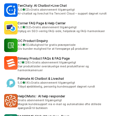
TenChaty: AI Chatbot+Live Chat
ud af 5 stjerner
5,0
(2)
•
Gratis abonnement tilgængeligt
2 anmeldelser i alt
AI-chatbot og livechat fra Tencent Cloud – support døgnet rundt
Corner FAQ Page & Help Center
ud af 5 stjerner
5,0
(52)
•
Gratis abonnement tilgængeligt
52 anmeldelser i alt
Opbyg en SEO-venlig FAQ-side, helpdesk og FAQ-harmonikaer
OC Product Enquiry
ud af 5 stjerner
4,5
(5)
•
Mulighed for gratis prøveperiode
5 anmeldelser i alt
Giv kunder mulighed for at forespørge på produkter
Simesy Product FAQs & FAQ Page
ud af 5 stjerner
4,1
(28)
•
Gratis abonnement tilgængeligt
28 anmeldelser i alt
Gør produktsider overskuelige med produktfaner og
harmonikamenuer
Palmate AI Chatbot & Livechat
ud af 5 stjerner
5,0
(4)
•
Gratis abonnement tilgængeligt
4 anmeldelser i alt
Tilbyd øjeblikkelig, personlig kundesupport døgnet rundt
HelpOMatic : AI help responder
Gratis abonnement tilgængeligt
Magisk kundesupport via e-mail og automatiske ofte stillede
spørgsmål til butikken