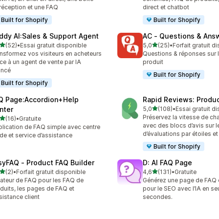
réception et une FAQ
direct et chatbot
Built for Shopify
Built for Shopify
ddy AI:Sales & Support Agent
AC ‑ Questions & Ans
étoile(s) sur 5
étoile(s) sur 5
(52)
•
Essai gratuit disponible
5,0
(25)
•
Forfait gratuit d
avis au total
25 avis au total
nsformez vos visiteurs en acheteurs
Questions & réponses sur 
ce à un agent de vente par IA
produit
ancé
Built for Shopify
Built for Shopify
Q Page:Accordion+Help
Rapid Reviews: Produ
étoile(s) sur 5
nter
5,0
(108)
•
Essai gratuit d
108 avis au total
Préservez la vitesse de c
étoile(s) sur 5
(16)
•
Gratuite
avis au total
avec des blocs d’avis sur l
lication de FAQ simple avec centre
d’évaluations par étoiles e
ide et service d’assistance
Built for Shopify
syFAQ ‑ Product FAQ Builder
D: AI FAQ Page
étoile(s) sur 5
étoile(s) sur 5
(2)
•
Forfait gratuit disponible
4,6
(131)
•
Gratuite
vis au total
131 avis au total
ateur de FAQ pour les FAQ de
Générez une page de FAQ 
duits, les pages de FAQ et
pour le SEO avec l’IA en s
ssistance client
secondes.