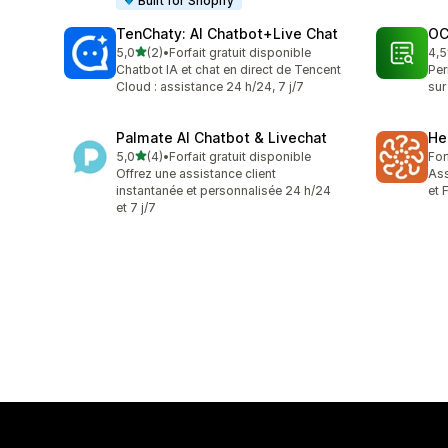
Built for Shopify
TenChaty: AI Chatbot+Live Chat
OC
étoile(s) sur 5
5,0
(2)
•
Forfait gratuit disponible
4,5
2 avis au total
5 a
Chatbot IA et chat en direct de Tencent
Per
Cloud : assistance 24 h/24, 7 j/7
sur
Palmate AI Chatbot & Livechat
He
étoile(s) sur 5
5,0
(4)
•
Forfait gratuit disponible
For
4 avis au total
Offrez une assistance client
Ass
instantanée et personnalisée 24 h/24
et 
et 7 j/7