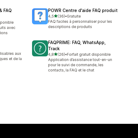
& FAQ
POWR Centre d'aide FAQ produit
étoile(s) sur 5
4,5
(36)
•
Gratuite
36 avis au total
FAQ faciles à personnaliser pour les
isponible
descriptions de produits
uits avec
déons
FAQPRIME: FAQ, WhatsApp,
Track
lisables aux
étoile(s) sur 5
4,8
(26)
•
Forfait gratuit disponible
26 avis au total
ues et de la
Application d’assistance tout-en-un
pour le suivi de commande, les
contacts, la FAQ et le chat