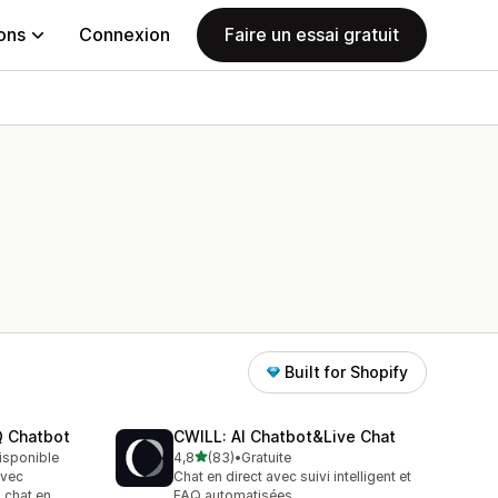
ions
Connexion
Faire un essai gratuit
Built for Shopify
Q Chatbot
CWILL: AI Chatbot&Live Chat
étoile(s) sur 5
disponible
4,8
(83)
•
Gratuite
83 avis au total
avec
Chat en direct avec suivi intelligent et
 chat en
FAQ automatisées