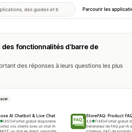
Parcourir les applicat
 des fonctionnalités d'barre de
ortant des réponses à leurs questions les plus
facer
ose AI Chatbot & Live Chat
StoreFAQ: Product FA
étoile(s) sur 5
étoile(s) sur 5
(451)
•
Forfait gratuit disponible
4,9
(146)
•
Forfait gratuit 
 avis au total
146 avis au total
istez vos clients avec un chat IA
Générateur de FAQ par IA 
IMITÉ, un chat en direct, une boîte
schémas, FAQ de produits,