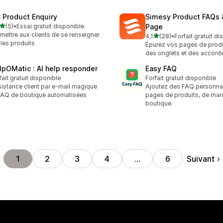
 Product Enquiry
Simesy Product FAQs 
étoile(s) sur 5
(5)
•
Essai gratuit disponible
Page
vis au total
mettre aux clients de se renseigner
étoile(s) sur 5
4,1
(28)
•
Forfait gratuit d
28 avis au total
 les produits
Épurez vos pages de prod
des onglets et des accor
lpOMatic : AI help responder
Easy FAQ
fait gratuit disponible
Forfait gratuit disponible
istance client par e-mail magique
Ajoutez des FAQ personna
FAQ de boutique automatisées
pages de produits, de marq
boutique.
Suivant
1
2
3
4
…
6