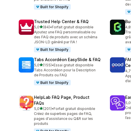
de 
Built for Shopify
Trusted Help Center & FAQ
Bu
étoile(s) sur 5
5,0
(84)
•
Forfait gratuit disponible
4,8
84 avis au total
52 
Ajoutez une FAQ personnalisable ou
Tra
des FAQ de produits avec un schéma
grâ
JSON-LD généré par l’IA !
av
Built for Shopify
Tabs Accordéon EasySlide & FAQ
FA
étoile(s) sur 5
5,0
(155)
•
Essai gratuit disponible
Ce
155 avis au total
Tabs Accordéon pour la Description
4,7
16 
de Produits ou FAQ
App
d’a
Built for Shopify
HelpLab FAQ Page, Product
Ea
FAQs
5,0
2 a
Cré
étoile(s) sur 5
5,0
(201)
•
Forfait gratuit disponible
201 avis au total
pro
Créez de superbes pages de FAQ,
l’a
pages d'assistance ou Q&R sur les
produits