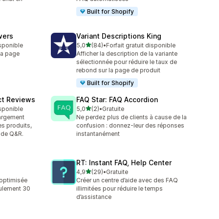
Built for Shopify
wers
Variant Descriptions King
étoile(s) sur 5
isponible
5,0
(84)
•
Forfait gratuit disponible
84 avis au total
la page
Afficher la description de la variante
sélectionnée pour réduire le taux de
rebond sur la page de produit
Built for Shopify
ct Reviews
FAQ Star: FAQ Accordion
étoile(s) sur 5
isponible
5,0
(2)
•
Gratuite
2 avis au total
hargement
Ne perdez plus de clients à cause de la
es produits,
confusion : donnez-leur des réponses
t de Q&R.
instantanément
RT: Instant FAQ, Help Center
étoile(s) sur 5
4,9
(29)
•
Gratuite
29 avis au total
optimisée
Créer un centre d’aide avec des FAQ
eulement 30
illimitées pour réduire le temps
d’assistance