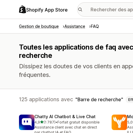
Shopify App Store
Gestion de boutique
Assistance
FAQ
Toutes les applications de faq avec
recherche
Dissipez les doutes de vos clients en app
fréquentes.
125 applications avec
Barre de recherche
Ef
Chatty AI Chatbot & Live Chat
Mo
étoile(s) sur 5
4,9
(1 787)
•
Forfait gratuit disponible
5,0
1787 avis au total
451
Assistance client avec chat en direct
Ass
par chatbot IA et FAQ
ILL