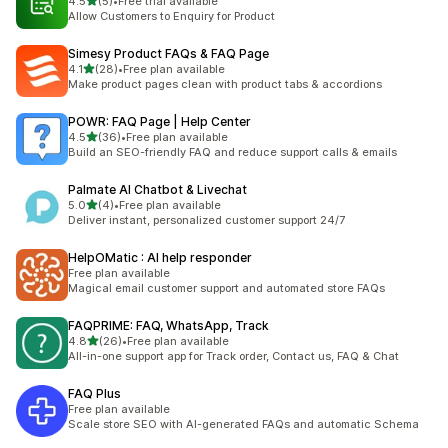
별 5개 중
4.5
(5)
•
Free trial available
총 리뷰 5개
Allow Customers to Enquiry for Product
Simesy Product FAQs & FAQ Page
별 5개 중
4.1
(28)
•
Free plan available
총 리뷰 28개
Make product pages clean with product tabs & accordions
POWR: FAQ Page | Help Center
별 5개 중
4.5
(36)
•
Free plan available
총 리뷰 36개
Build an SEO-friendly FAQ and reduce support calls & emails
Palmate AI Chatbot & Livechat
별 5개 중
5.0
(4)
•
Free plan available
총 리뷰 4개
Deliver instant, personalized customer support 24/7
HelpOMatic : AI help responder
Free plan available
Magical email customer support and automated store FAQs
FAQPRIME: FAQ, WhatsApp, Track
별 5개 중
4.8
(26)
•
Free plan available
총 리뷰 26개
All-in-one support app for Track order, Contact us, FAQ & Chat
FAQ Plus
Free plan available
Scale store SEO with AI-generated FAQs and automatic Schema