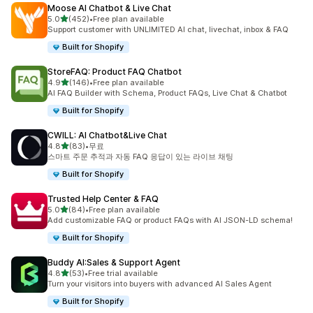
Moose AI Chatbot & Live Chat
별 5개 중
5.0
(452)
•
Free plan available
총 리뷰 452개
Support customer with UNLIMITED AI chat, livechat, inbox & FAQ
Built for Shopify
StoreFAQ: Product FAQ Chatbot
별 5개 중
4.9
(146)
•
Free plan available
총 리뷰 146개
AI FAQ Builder with Schema, Product FAQs, Live Chat & Chatbot
Built for Shopify
CWILL: AI Chatbot&Live Chat
별 5개 중
4.8
(83)
•
무료
총 리뷰 83개
스마트 주문 추적과 자동 FAQ 응답이 있는 라이브 채팅
Built for Shopify
Trusted Help Center & FAQ
별 5개 중
5.0
(84)
•
Free plan available
총 리뷰 84개
Add customizable FAQ or product FAQs with AI JSON-LD schema!
Built for Shopify
Buddy AI:Sales & Support Agent
별 5개 중
4.8
(53)
•
Free trial available
총 리뷰 53개
Turn your visitors into buyers with advanced AI Sales Agent
Built for Shopify