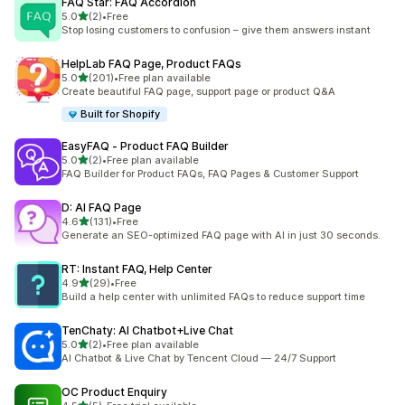
FAQ Star: FAQ Accordion
별 5개 중
5.0
(2)
•
Free
총 리뷰 2개
Stop losing customers to confusion – give them answers instant
HelpLab FAQ Page, Product FAQs
별 5개 중
5.0
(201)
•
Free plan available
총 리뷰 201개
Create beautiful FAQ page, support page or product Q&A
Built for Shopify
EasyFAQ ‑ Product FAQ Builder
별 5개 중
5.0
(2)
•
Free plan available
총 리뷰 2개
FAQ Builder for Product FAQs, FAQ Pages & Customer Support
D: AI FAQ Page
별 5개 중
4.6
(131)
•
Free
총 리뷰 131개
Generate an SEO-optimized FAQ page with AI in just 30 seconds.
RT: Instant FAQ, Help Center
별 5개 중
4.9
(29)
•
Free
총 리뷰 29개
Build a help center with unlimited FAQs to reduce support time
TenChaty: AI Chatbot+Live Chat
별 5개 중
5.0
(2)
•
Free plan available
총 리뷰 2개
AI Chatbot & Live Chat by Tencent Cloud — 24/7 Support
OC Product Enquiry