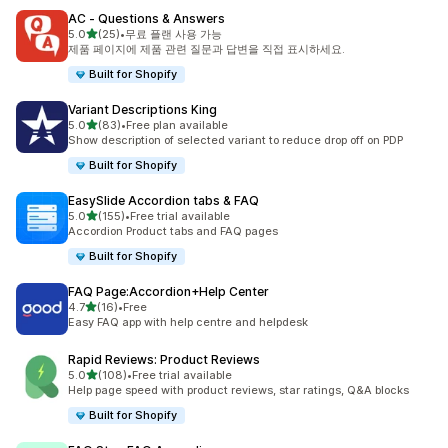
AC ‑ Questions & Answers
별 5개 중
5.0
(25)
•
무료 플랜 사용 가능
총 리뷰 25개
제품 페이지에 제품 관련 질문과 답변을 직접 표시하세요.
Built for Shopify
Variant Descriptions King
별 5개 중
5.0
(83)
•
Free plan available
총 리뷰 83개
Show description of selected variant to reduce drop off on PDP
Built for Shopify
EasySlide Accordion tabs & FAQ
별 5개 중
5.0
(155)
•
Free trial available
총 리뷰 155개
Accordion Product tabs and FAQ pages
Built for Shopify
FAQ Page:Accordion+Help Center
별 5개 중
4.7
(16)
•
Free
총 리뷰 16개
Easy FAQ app with help centre and helpdesk
Rapid Reviews: Product Reviews
별 5개 중
5.0
(108)
•
Free trial available
총 리뷰 108개
Help page speed with product reviews, star ratings, Q&A blocks
Built for Shopify