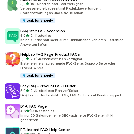
von 5 Sternen
5,0
(108)
•
Kostenloser Test verfügbar
108 Rezensionen insgesamt
Verbessere die Ladezeit mit Produktbewertungen,
Sternebewertungen und Q&A-Blöcken
Built for Shopify
FAQ Star: FAQ Accordion
von 5 Sternen
5,0
(2)
•
Kostenlos
2 Rezensionen insgesamt
Keine Kundschaft mehr durch Unklarheiten verlieren – sofortige
Antworten liefern
HelpLab FAQ Page, Product FAQs
von 5 Sternen
5,0
(201)
•
Kostenloser Plan verfügbar
201 Rezensionen insgesamt
Erstelle eine ansprechende FAQ-Seite, Support-Seite oder
Produkt-Q&As
Built for Shopify
EasyFAQ ‑ Product FAQ Builder
von 5 Sternen
5,0
(2)
•
Kostenloser Plan verfügbar
2 Rezensionen insgesamt
FAQ-Builder für Produkt-FAQs, FAQ-Seiten und Kundensupport
D: AI FAQ Page
von 5 Sternen
4,6
(131)
•
Kostenlos
131 Rezensionen insgesamt
In nur 30 Sekunden eine SEO-optimierte FAQ-Seite mit KI
generieren.
RT: Instant FAQ, Help Center