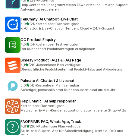
von 5 Sternen
4,9
(29)
•
Kostenlos
29 Rezensionen insgesamt
Help Center mit unbegrenzt vielen FAQs erstellen, um den Support-
Aufwand zu reduzieren
TenChaty: AI Chatbot+Live Chat
von 5 Sternen
5,0
(2)
•
Kostenloser Plan verfügbar
2 Rezensionen insgesamt
KI-Chatbot & Live-Chat von Tencent Cloud – 24/7-Support
OC Product Enquiry
von 5 Sternen
4,5
(5)
•
Kostenloser Test verfügbar
5 Rezensionen insgesamt
Der Kundschaft Produktanfragen ermöglichen
Simesy Product FAQs & FAQ Page
von 5 Sternen
4,1
(28)
•
Kostenloser Plan verfügbar
28 Rezensionen insgesamt
Übersichtliche Produktseiten mit Produkt-Tabs und Akkordeons
Palmate AI Chatbot & Livechat
von 5 Sternen
5,0
(4)
•
Kostenloser Plan verfügbar
4 Rezensionen insgesamt
Sofortiger, personalisierter Kundensupport rund um die Uhr
HelpOMatic : AI help responder
Kostenloser Plan verfügbar
Magischer E-Mail-Kundensupport und automatisierte Shop-FAQs
FAQPRIME: FAQ, WhatsApp, Track
von 5 Sternen
4,8
(26)
•
Kostenloser Plan verfügbar
26 Rezensionen insgesamt
All-in-one-Support-App für Bestellverfolgung, Kontakt, FAQ und