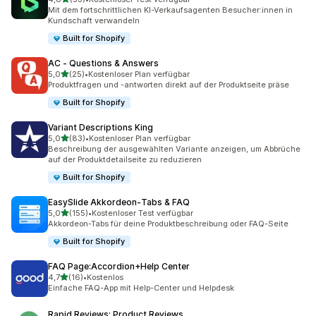
53 Rezensionen insgesamt
Mit dem fortschrittlichen KI-Verkaufsagenten Besucher:innen in
Kundschaft verwandeln
Built for Shopify
AC ‑ Questions & Answers
von 5 Sternen
5,0
(25)
•
Kostenloser Plan verfügbar
25 Rezensionen insgesamt
Produktfragen und -antworten direkt auf der Produktseite präse
Built for Shopify
Variant Descriptions King
von 5 Sternen
5,0
(83)
•
Kostenloser Plan verfügbar
83 Rezensionen insgesamt
Beschreibung der ausgewählten Variante anzeigen, um Abbrüche
auf der Produktdetailseite zu reduzieren
Built for Shopify
EasySlide Akkordeon‑Tabs & FAQ
von 5 Sternen
5,0
(155)
•
Kostenloser Test verfügbar
155 Rezensionen insgesamt
Akkordeon-Tabs für deine Produktbeschreibung oder FAQ-Seite
Built for Shopify
FAQ Page:Accordion+Help Center
von 5 Sternen
4,7
(16)
•
Kostenlos
16 Rezensionen insgesamt
Einfache FAQ-App mit Help-Center und Helpdesk
Rapid Reviews: Product Reviews