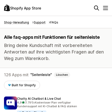
Shopify App Store
Shop-Verwaltung
Support
FAQs
Alle faq-apps mit Funktionen für seitenleiste
Bring deine Kundschaft mit vorbereiteten
Antworten auf ihre wichtigsten Fragen auf den
Weg zum Warenkorb.
126 Apps mit
Seitenleiste
Löschen
Built for Shopify
Chatty AI Chatbot & Live Chat
von 5 Sternen
4,9
(1.791)
•
Kostenloser Plan verfügbar
1791 Rezensionen insgesamt
Kundensupport mit KI-Chatbot & FAQ stärken