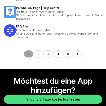
Chat
POWR: FAQ Page | Help Center
von 5 Sternen
4,5
(36)
•
Kostenloser Plan verfügbar
36 Rezensionen insgesamt
SEO-freundliche FAQs erstellen und Support-Anrufe sowie E-Mails
reduzieren
FAQ Plus
Kostenloser Plan verfügbar
Shop-SEO mit KI-generierten FAQs und automatischem Schema
skalieren
1
2
3
4
6
Möchtest du eine App
hinzufügen?
Shopify 3 Tage kostenlos testen