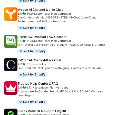
Built for Shopify
Moose AI Chatbot & Live Chat
von 5 Sternen
5,0
(452)
•
Kostenloser Plan verfügbar
452 Rezensionen insgesamt
Die Kundschaft mit UNBEGRENZTEM KI-Chat, Live-Chat,
Posteingang und FAQs unterstützen
Built for Shopify
StoreFAQ: Product FAQ Chatbot
von 5 Sternen
4,9
(146)
•
Kostenloser Plan verfügbar
146 Rezensionen insgesamt
KI-FAQ-Builder mit Schema, Produkt-FAQs, Live-Chat & Chatbot
Built for Shopify
CWILL: AI Chatbot&Live Chat
von 5 Sternen
4,8
(83)
•
Kostenlos
83 Rezensionen insgesamt
Live-Chat mit intelligenter Verfolgung & automatisierten FAQ
Built for Shopify
Trusted Help Center & FAQ
von 5 Sternen
5,0
(84)
•
Kostenloser Plan verfügbar
84 Rezensionen insgesamt
Anpassbare FAQs oder Produkt-FAQs mit KI-JSON-LD-Schema
hinzufügen!
Built for Shopify
Buddy AI:Sales & Support Agent
von 5 Sternen
4,8
(53)
•
Kostenloser Test verfügbar