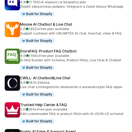
z 5 hvězd
4,9
(1 790)
•
K dispozici je bezplatný plán
Celkový počet recenzí: 1790
Zlepšit zákaznickou podporu: Integrace a časté dotazy Whatsapp
Built for Shopify
Moose AI Chatbot & Live Chat
z 5 hvězd
5,0
(452)
•
Free plan available
Celkový počet recenzí: 452
Support customer with UNLIMITED AI chat, livechat, inbox & FAQ
Built for Shopify
StoreFAQ: Product FAQ Chatbot
z 5 hvězd
4,9
(146)
•
Free plan available
Celkový počet recenzí: 146
AI FAQ Builder with Schema, Product FAQs, Live Chat & Chatbot
Built for Shopify
CWILL: AI Chatbot&Live Chat
z 5 hvězd
4,8
(83)
•
Zdarma
Celkový počet recenzí: 83
Live chat s inteligentním sledováním a automatickými FAQ odpov
Built for Shopify
Trusted Help Center & FAQ
z 5 hvězd
5,0
(84)
•
Free plan available
Celkový počet recenzí: 84
Add customizable FAQ or product FAQs with AI JSON-LD schema!
Built for Shopify
Buddy AI:Sales & Support Agent