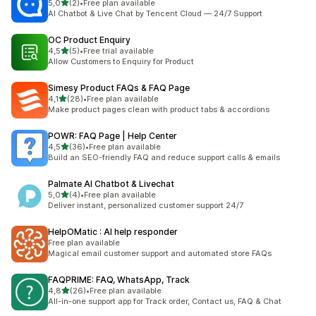
z 5 hvězd
5,0
(2)
•
Free plan available
Celkový počet recenzí: 2
AI Chatbot & Live Chat by Tencent Cloud — 24/7 Support
OC Product Enquiry
z 5 hvězd
4,5
(5)
•
Free trial available
Celkový počet recenzí: 5
Allow Customers to Enquiry for Product
Simesy Product FAQs & FAQ Page
z 5 hvězd
4,1
(28)
•
Free plan available
Celkový počet recenzí: 28
Make product pages clean with product tabs & accordions
POWR: FAQ Page | Help Center
z 5 hvězd
4,5
(36)
•
Free plan available
Celkový počet recenzí: 36
Build an SEO-friendly FAQ and reduce support calls & emails
Palmate AI Chatbot & Livechat
z 5 hvězd
5,0
(4)
•
Free plan available
Celkový počet recenzí: 4
Deliver instant, personalized customer support 24/7
HelpOMatic : AI help responder
Free plan available
Magical email customer support and automated store FAQs
FAQPRIME: FAQ, WhatsApp, Track
z 5 hvězd
4,8
(26)
•
Free plan available
Celkový počet recenzí: 26
All-in-one support app for Track order, Contact us, FAQ & Chat