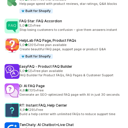
Celkový počet recenzí: 108
Help page speed with product reviews, star ratings, Q&A blocks
Built for Shopify
FAQ Star: FAQ Accordion
z 5 hvězd
5,0
(2)
•
Free
Celkový počet recenzí: 2
Stop losing customers to confusion – give them answers instant
HelpLab FAQ Page, Product FAQs
z 5 hvězd
5,0
(201)
•
Free plan available
Celkový počet recenzí: 201
Create beautiful FAQ page, support page or product Q&A
Built for Shopify
EasyFAQ ‑ Product FAQ Builder
z 5 hvězd
5,0
(2)
•
Free plan available
Celkový počet recenzí: 2
FAQ Builder for Product FAQs, FAQ Pages & Customer Support
D: AI FAQ Page
z 5 hvězd
4,6
(131)
•
Free
Celkový počet recenzí: 131
Generate an SEO-optimized FAQ page with AI in just 30 seconds.
RT: Instant FAQ, Help Center
z 5 hvězd
4,9
(29)
•
Free
Celkový počet recenzí: 29
Build a help center with unlimited FAQs to reduce support time
TenChaty: AI Chatbot+Live Chat