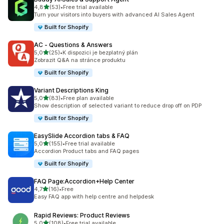
z 5 hvězd
4,8
(53)
•
Free trial available
Celkový počet recenzí: 53
Turn your visitors into buyers with advanced AI Sales Agent
Built for Shopify
AC ‑ Questions & Answers
z 5 hvězd
5,0
(25)
•
K dispozici je bezplatný plán
Celkový počet recenzí: 25
Zobrazit Q&A na stránce produktu
Built for Shopify
Variant Descriptions King
z 5 hvězd
5,0
(83)
•
Free plan available
Celkový počet recenzí: 83
Show description of selected variant to reduce drop off on PDP
Built for Shopify
EasySlide Accordion tabs & FAQ
z 5 hvězd
5,0
(155)
•
Free trial available
Celkový počet recenzí: 155
Accordion Product tabs and FAQ pages
Built for Shopify
FAQ Page:Accordion+Help Center
z 5 hvězd
4,7
(16)
•
Free
Celkový počet recenzí: 16
Easy FAQ app with help centre and helpdesk
Rapid Reviews: Product Reviews
z 5 hvězd
5,0
(108)
•
Free trial available