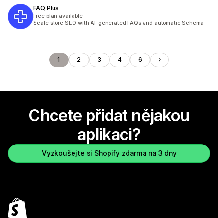
FAQ Plus
Free plan available
Scale store SEO with AI-generated FAQs and automatic Schema
1
2
3
4
6
Chcete přidat nějakou
aplikaci?
Vyzkoušejte si Shopify zdarma na 3 dny