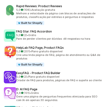
Rapid Reviews: Product Reviews
de 5 estrelas
5,0
(108)
•
Avaliação gratuita
108 avaliações ao todo
Melhore a velocidade da página com blocos de avaliações de
produtos, classificação por estrelas e perguntas e respostas
Built for Shopify
FAQ Star: FAQ Accordion
de 5 estrelas
5,0
(2)
•
Grátis
2 avaliações ao todo
Pare de perder clientes por dúvidas: dê respostas na hora
HelpLab FAQ Page, Product FAQs
de 5 estrelas
5,0
(201)
•
Plano gratuito disponível
201 avaliações ao todo
Crie uma linda página de FAQ, página de atendimento ou Q&A de
produtos
Built for Shopify
EasyFAQ ‑ Product FAQ Builder
de 5 estrelas
5,0
(2)
•
Plano gratuito disponível
2 avaliações ao todo
Criador de FAQ para produtos, páginas de FAQ e suporte ao cliente
D: AI FAQ Page
de 5 estrelas
4,6
(131)
•
Grátis
131 avaliações ao todo
Gere uma página de perguntas frequentes otimizada para SEO
com IA em apenas 30 segundos.