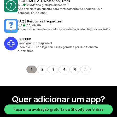
FAQPRIME: FAQ, WhatsApp, Track
de 5 estrelas
4,8
(26)
•
Plano gratuito disponível
26 avaliações ao todo
App completo de suporte para rastreamento de pedidos, Fale
conosco, FAQ e chat
FAQ | Perguntas Frequentes
de 5 estrelas
4,5
(36)
•
Grátis
36 avaliações ao todo
Aumente conversões e melhore a satisfação do cliente com FAQs
FAQ Plus
Plano gratuito disponível
Escale o SEO da loja com FAQs geradas por IA e Schema
automático
1
2
3
4
6
Quer adicionar um app?
Faça uma avaliação gratuita da Shopify por 3 dias