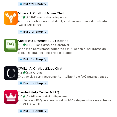
Built for Shopify
Moose AI Chatbot & Live Chat
de 5 estrelas
5,0
(451)
•
Plano gratuito disponível
451 avaliações ao todo
Atenda clientes com chat de IA, chat ao vivo, caixa de entrada e
FAQ ILIMITADOS
Built for Shopify
StoreFAQ: Product FAQ Chatbot
de 5 estrelas
4,9
(146)
•
Plano gratuito disponível
146 avaliações ao todo
Criador de perguntas frequentes por IA, schema, perguntas de
produtos, chat em tempo real e chatbot
Built for Shopify
CWILL: AI Chatbot&Live Chat
de 5 estrelas
4,8
(83)
•
Grátis
83 avaliações ao todo
Chat ao vivo com rastreamento inteligente e FAQ automatizadas
Built for Shopify
Trusted Help Center & FAQ
de 5 estrelas
5,0
(84)
•
Plano gratuito disponível
84 avaliações ao todo
Adicione um FAQ personalizável ou FAQs de produtos com schema
JSON-LD por IA!
Built for Shopify