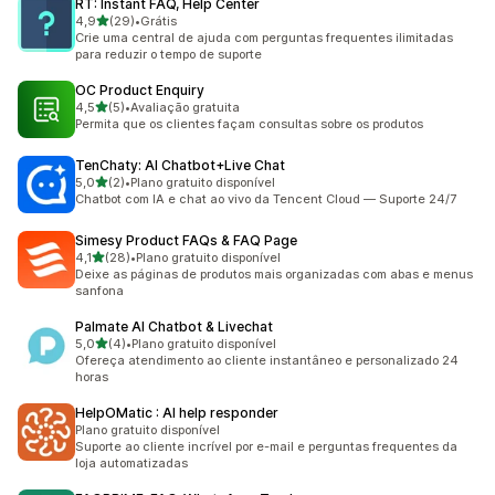
RT: Instant FAQ, Help Center
de 5 estrelas
4,9
(29)
•
Grátis
29 avaliações ao todo
Crie uma central de ajuda com perguntas frequentes ilimitadas
para reduzir o tempo de suporte
OC Product Enquiry
de 5 estrelas
4,5
(5)
•
Avaliação gratuita
5 avaliações ao todo
Permita que os clientes façam consultas sobre os produtos
TenChaty: AI Chatbot+Live Chat
de 5 estrelas
5,0
(2)
•
Plano gratuito disponível
2 avaliações ao todo
Chatbot com IA e chat ao vivo da Tencent Cloud — Suporte 24/7
Simesy Product FAQs & FAQ Page
de 5 estrelas
4,1
(28)
•
Plano gratuito disponível
28 avaliações ao todo
Deixe as páginas de produtos mais organizadas com abas e menus
sanfona
Palmate AI Chatbot & Livechat
de 5 estrelas
5,0
(4)
•
Plano gratuito disponível
4 avaliações ao todo
Ofereça atendimento ao cliente instantâneo e personalizado 24
horas
HelpOMatic : AI help responder
Plano gratuito disponível
Suporte ao cliente incrível por e-mail e perguntas frequentes da
loja automatizadas