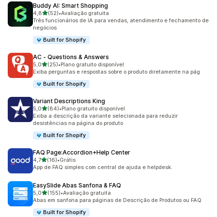
Buddy AI: Smart Shopping
de 5 estrelas
4,8
(52)
•
Avaliação gratuita
52 avaliações ao todo
Três funcionários de IA para vendas, atendimento e fechamento de
negócios
Built for Shopify
AC ‑ Questions & Answers
de 5 estrelas
5,0
(25)
•
Plano gratuito disponível
25 avaliações ao todo
Exiba perguntas e respostas sobre o produto diretamente na pág
Built for Shopify
Variant Descriptions King
de 5 estrelas
5,0
(84)
•
Plano gratuito disponível
84 avaliações ao todo
Exiba a descrição da variante selecionada para reduzir
desistências na página do produto
Built for Shopify
FAQ Page:Accordion+Help Center
de 5 estrelas
4,7
(16)
•
Grátis
16 avaliações ao todo
App de FAQ simples com central de ajuda e helpdesk.
EasySlide Abas Sanfona & FAQ
de 5 estrelas
5,0
(155)
•
Avaliação gratuita
155 avaliações ao todo
Abas em sanfona para páginas de Descrição de Produtos ou FAQ
Built for Shopify