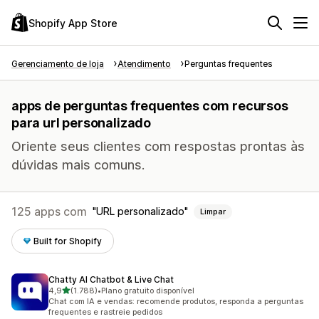
Shopify App Store
Gerenciamento de loja
Atendimento
Perguntas frequentes
apps de perguntas frequentes com recursos
para url personalizado
Oriente seus clientes com respostas prontas às
dúvidas mais comuns.
125 apps com
URL personalizado
Limpar
Built for Shopify
Chatty AI Chatbot & Live Chat
de 5 estrelas
4,9
(1.788)
•
Plano gratuito disponível
1788 avaliações ao todo
Chat com IA e vendas: recomende produtos, responda a perguntas
frequentes e rastreie pedidos