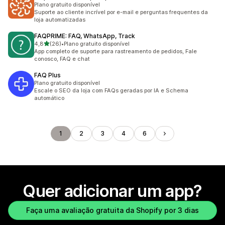
Plano gratuito disponível
Suporte ao cliente incrível por e-mail e perguntas frequentes da
loja automatizadas
FAQPRIME: FAQ, WhatsApp, Track
de 5 estrelas
4,8
(26)
•
Plano gratuito disponível
26 avaliações ao todo
App completo de suporte para rastreamento de pedidos, Fale
conosco, FAQ e chat
FAQ Plus
Plano gratuito disponível
Escale o SEO da loja com FAQs geradas por IA e Schema
automático
1
2
3
4
6
Quer adicionar um app?
Faça uma avaliação gratuita da Shopify por 3 dias