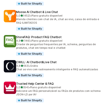
Built for Shopify
Moose AI Chatbot & Live Chat
de 5 estrelas
5,0
(452)
•
Plano gratuito disponível
452 avaliações ao todo
Atenda clientes com chat de IA, chat ao vivo, caixa de entrada e
FAQ ILIMITADOS
Built for Shopify
StoreFAQ: Product FAQ Chatbot
de 5 estrelas
4,9
(146)
•
Plano gratuito disponível
146 avaliações ao todo
Criador de perguntas frequentes por IA, schema, perguntas de
produtos, chat em tempo real e chatbot
Built for Shopify
CWILL: AI Chatbot&Live Chat
de 5 estrelas
4,8
(83)
•
Grátis
83 avaliações ao todo
Chat ao vivo com rastreamento inteligente e FAQ automatizadas
Built for Shopify
Trusted Help Center & FAQ
de 5 estrelas
5,0
(84)
•
Plano gratuito disponível
84 avaliações ao todo
Adicione um FAQ personalizável ou FAQs de produtos com schema
JSON-LD por IA!
Built for Shopify