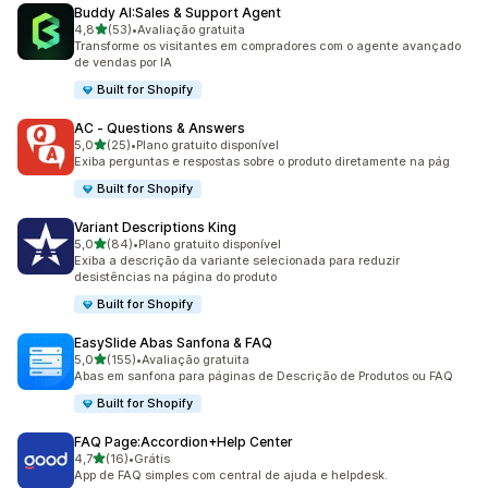
Buddy AI:Sales & Support Agent
de 5 estrelas
4,8
(53)
•
Avaliação gratuita
53 avaliações ao todo
Transforme os visitantes em compradores com o agente avançado
de vendas por IA
Built for Shopify
AC ‑ Questions & Answers
de 5 estrelas
5,0
(25)
•
Plano gratuito disponível
25 avaliações ao todo
Exiba perguntas e respostas sobre o produto diretamente na pág
Built for Shopify
Variant Descriptions King
de 5 estrelas
5,0
(84)
•
Plano gratuito disponível
84 avaliações ao todo
Exiba a descrição da variante selecionada para reduzir
desistências na página do produto
Built for Shopify
EasySlide Abas Sanfona & FAQ
de 5 estrelas
5,0
(155)
•
Avaliação gratuita
155 avaliações ao todo
Abas em sanfona para páginas de Descrição de Produtos ou FAQ
Built for Shopify
FAQ Page:Accordion+Help Center
de 5 estrelas
4,7
(16)
•
Grátis
16 avaliações ao todo
App de FAQ simples com central de ajuda e helpdesk.