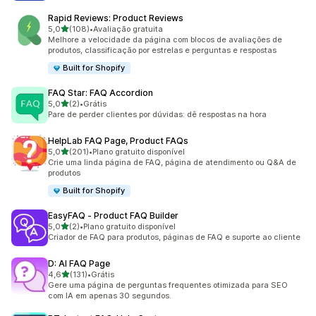
Rapid Reviews: Product Reviews
de 5 estrelas
5,0
(108)
•
Avaliação gratuita
108 avaliações ao todo
Melhore a velocidade da página com blocos de avaliações de
produtos, classificação por estrelas e perguntas e respostas
Built for Shopify
FAQ Star: FAQ Accordion
de 5 estrelas
5,0
(2)
•
Grátis
2 avaliações ao todo
Pare de perder clientes por dúvidas: dê respostas na hora
HelpLab FAQ Page, Product FAQs
de 5 estrelas
5,0
(201)
•
Plano gratuito disponível
201 avaliações ao todo
Crie uma linda página de FAQ, página de atendimento ou Q&A de
produtos
Built for Shopify
EasyFAQ ‑ Product FAQ Builder
de 5 estrelas
5,0
(2)
•
Plano gratuito disponível
2 avaliações ao todo
Criador de FAQ para produtos, páginas de FAQ e suporte ao cliente
D: AI FAQ Page
de 5 estrelas
4,6
(131)
•
Grátis
131 avaliações ao todo
Gere uma página de perguntas frequentes otimizada para SEO
com IA em apenas 30 segundos.