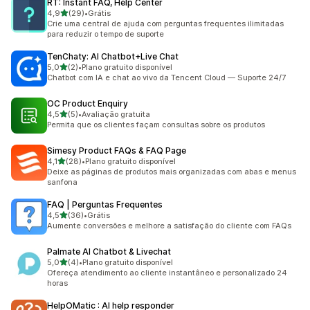
RT: Instant FAQ, Help Center
de 5 estrelas
4,9
(29)
•
Grátis
29 avaliações ao todo
Crie uma central de ajuda com perguntas frequentes ilimitadas
para reduzir o tempo de suporte
TenChaty: AI Chatbot+Live Chat
de 5 estrelas
5,0
(2)
•
Plano gratuito disponível
2 avaliações ao todo
Chatbot com IA e chat ao vivo da Tencent Cloud — Suporte 24/7
OC Product Enquiry
de 5 estrelas
4,5
(5)
•
Avaliação gratuita
5 avaliações ao todo
Permita que os clientes façam consultas sobre os produtos
Simesy Product FAQs & FAQ Page
de 5 estrelas
4,1
(28)
•
Plano gratuito disponível
28 avaliações ao todo
Deixe as páginas de produtos mais organizadas com abas e menus
sanfona
FAQ | Perguntas Frequentes
de 5 estrelas
4,5
(36)
•
Grátis
36 avaliações ao todo
Aumente conversões e melhore a satisfação do cliente com FAQs
Palmate AI Chatbot & Livechat
de 5 estrelas
5,0
(4)
•
Plano gratuito disponível
4 avaliações ao todo
Ofereça atendimento ao cliente instantâneo e personalizado 24
horas
HelpOMatic : AI help responder