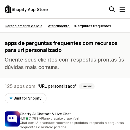
Shopify App Store
Gerenciamento de loja
Atendimento
Perguntas frequentes
apps de perguntas frequentes com recursos
para url personalizado
Oriente seus clientes com respostas prontas às
dúvidas mais comuns.
125 apps com
URL personalizado
Limpar
Built for Shopify
Chatty AI Chatbot & Live Chat
de 5 estrelas
4,9
(1.789)
•
Plano gratuito disponível
1789 avaliações ao todo
Chat com IA e vendas: recomende produtos, responda a perguntas
frequentes e rastreie pedidos