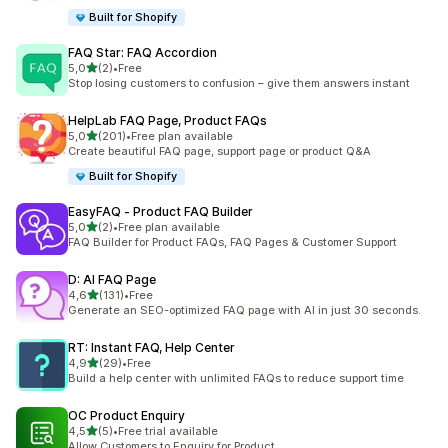
Built for Shopify
FAQ Star: FAQ Accordion
5 yıldız üzerinden
5,0
(2)
•
Free
toplam 2 değerlendirme
Stop losing customers to confusion – give them answers instant
HelpLab FAQ Page, Product FAQs
5 yıldız üzerinden
5,0
(201)
•
Free plan available
toplam 201 değerlendirme
Create beautiful FAQ page, support page or product Q&A
Built for Shopify
EasyFAQ ‑ Product FAQ Builder
5 yıldız üzerinden
5,0
(2)
•
Free plan available
toplam 2 değerlendirme
FAQ Builder for Product FAQs, FAQ Pages & Customer Support
D: AI FAQ Page
5 yıldız üzerinden
4,6
(131)
•
Free
toplam 131 değerlendirme
Generate an SEO-optimized FAQ page with AI in just 30 seconds.
RT: Instant FAQ, Help Center
5 yıldız üzerinden
4,9
(29)
•
Free
toplam 29 değerlendirme
Build a help center with unlimited FAQs to reduce support time
OC Product Enquiry
5 yıldız üzerinden
4,5
(5)
•
Free trial available
toplam 5 değerlendirme
Allow Customers to Enquiry for Product