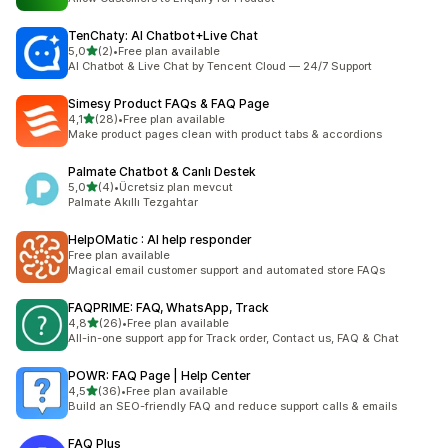
TenChaty: AI Chatbot+Live Chat
5 yıldız üzerinden
5,0
(2)
•
Free plan available
toplam 2 değerlendirme
AI Chatbot & Live Chat by Tencent Cloud — 24/7 Support
Simesy Product FAQs & FAQ Page
5 yıldız üzerinden
4,1
(28)
•
Free plan available
toplam 28 değerlendirme
Make product pages clean with product tabs & accordions
Palmate Chatbot & Canlı Destek
5 yıldız üzerinden
5,0
(4)
•
Ücretsiz plan mevcut
toplam 4 değerlendirme
Palmate Akıllı Tezgahtar
HelpOMatic : AI help responder
Free plan available
Magical email customer support and automated store FAQs
FAQPRIME: FAQ, WhatsApp, Track
5 yıldız üzerinden
4,8
(26)
•
Free plan available
toplam 26 değerlendirme
All-in-one support app for Track order, Contact us, FAQ & Chat
POWR: FAQ Page | Help Center
5 yıldız üzerinden
4,5
(36)
•
Free plan available
toplam 36 değerlendirme
Build an SEO-friendly FAQ and reduce support calls & emails
FAQ Plus