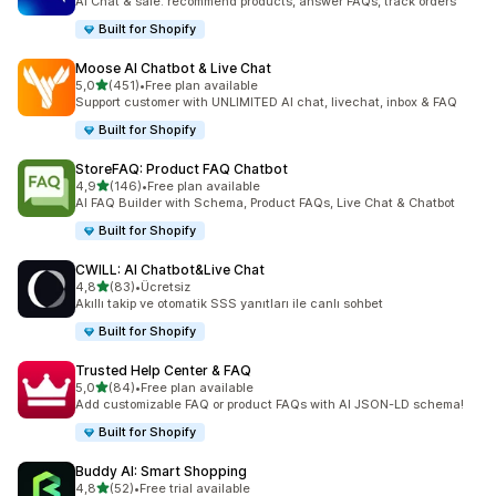
AI Chat & sale: recommend products, answer FAQs, track orders
Built for Shopify
Moose AI Chatbot & Live Chat
5 yıldız üzerinden
5,0
(451)
•
Free plan available
toplam 451 değerlendirme
Support customer with UNLIMITED AI chat, livechat, inbox & FAQ
Built for Shopify
StoreFAQ: Product FAQ Chatbot
5 yıldız üzerinden
4,9
(146)
•
Free plan available
toplam 146 değerlendirme
AI FAQ Builder with Schema, Product FAQs, Live Chat & Chatbot
Built for Shopify
CWILL: AI Chatbot&Live Chat
5 yıldız üzerinden
4,8
(83)
•
Ücretsiz
toplam 83 değerlendirme
Akıllı takip ve otomatik SSS yanıtları ile canlı sohbet
Built for Shopify
Trusted Help Center & FAQ
5 yıldız üzerinden
5,0
(84)
•
Free plan available
toplam 84 değerlendirme
Add customizable FAQ or product FAQs with AI JSON-LD schema!
Built for Shopify
Buddy AI: Smart Shopping
5 yıldız üzerinden
4,8
(52)
•
Free trial available
toplam 52 değerlendirme