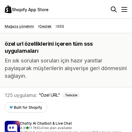
Shopify App Store
Mağaza yönetimi
Destek
SSS
özel url özelliklerini içeren tüm sss
uygulamaları
En sık sorulan soruları için hazır yanıtlar
paylaşarak müşterilerin alışverişe geri dönmesini
sağlayın.
125 uygulama:
Özel URL
Temizle
Built for Shopify
Chatty AI Chatbot & Live Chat
5 yıldız üzerinden
4,9
(1.788)
•
Free plan available
toplam 1788 değerlendirme