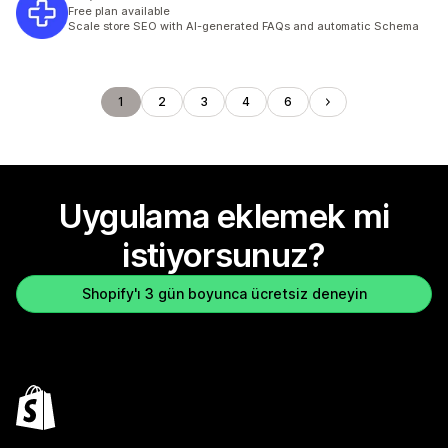
Free plan available
Scale store SEO with AI-generated FAQs and automatic Schema
1
2
3
4
6
Uygulama eklemek mi
istiyorsunuz?
Shopify'ı 3 gün boyunca ücretsiz deneyin