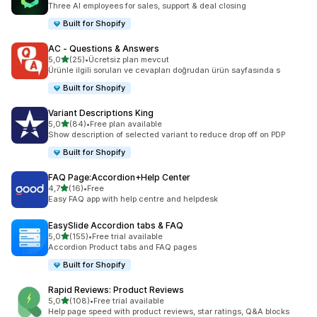
Three AI employees for sales, support & deal closing
Built for Shopify
AC ‑ Questions & Answers
5 yıldız üzerinden
5,0
(25)
•
Ücretsiz plan mevcut
toplam 25 değerlendirme
Ürünle ilgili soruları ve cevapları doğrudan ürün sayfasında s
Built for Shopify
Variant Descriptions King
5 yıldız üzerinden
5,0
(84)
•
Free plan available
toplam 84 değerlendirme
Show description of selected variant to reduce drop off on PDP
Built for Shopify
FAQ Page:Accordion+Help Center
5 yıldız üzerinden
4,7
(16)
•
Free
toplam 16 değerlendirme
Easy FAQ app with help centre and helpdesk
EasySlide Accordion tabs & FAQ
5 yıldız üzerinden
5,0
(155)
•
Free trial available
toplam 155 değerlendirme
Accordion Product tabs and FAQ pages
Built for Shopify
Rapid Reviews: Product Reviews
5 yıldız üzerinden
5,0
(108)
•
Free trial available
toplam 108 değerlendirme
Help page speed with product reviews, star ratings, Q&A blocks