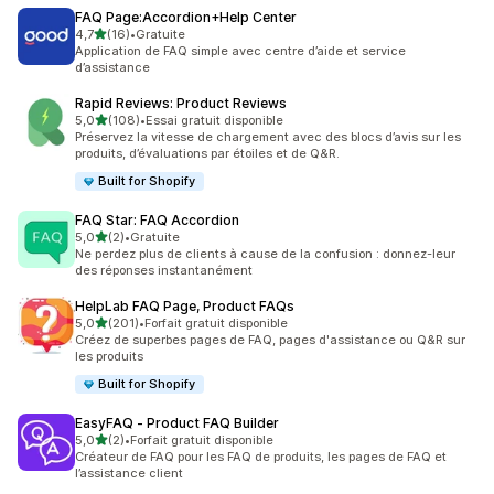
FAQ Page:Accordion+Help Center
étoile(s) sur 5
4,7
(16)
•
Gratuite
16 avis au total
Application de FAQ simple avec centre d’aide et service
d’assistance
Rapid Reviews: Product Reviews
étoile(s) sur 5
5,0
(108)
•
Essai gratuit disponible
108 avis au total
Préservez la vitesse de chargement avec des blocs d’avis sur les
produits, d’évaluations par étoiles et de Q&R.
Built for Shopify
FAQ Star: FAQ Accordion
étoile(s) sur 5
5,0
(2)
•
Gratuite
2 avis au total
Ne perdez plus de clients à cause de la confusion : donnez-leur
des réponses instantanément
HelpLab FAQ Page, Product FAQs
étoile(s) sur 5
5,0
(201)
•
Forfait gratuit disponible
201 avis au total
Créez de superbes pages de FAQ, pages d'assistance ou Q&R sur
les produits
Built for Shopify
EasyFAQ ‑ Product FAQ Builder
étoile(s) sur 5
5,0
(2)
•
Forfait gratuit disponible
2 avis au total
Créateur de FAQ pour les FAQ de produits, les pages de FAQ et
l’assistance client