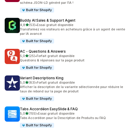
schéma JSON-LD généré par l’IA !
Built for Shopify
Buddy AI:Sales & Support Agent
étoile(s) sur 5
4,8
(53)
•
Essai gratuit disponible
53 avis au total
Transformez vos visiteurs en acheteurs grâce à un agent de vente
par IA avancé
Built for Shopify
AC ‑ Questions & Answers
étoile(s) sur 5
5,0
(25)
•
Forfait gratuit disponible
25 avis au total
Questions & réponses sur la page produit
Built for Shopify
Variant Descriptions King
étoile(s) sur 5
5,0
(83)
•
Forfait gratuit disponible
83 avis au total
Afficher la description de la variante sélectionnée pour réduire le
taux de rebond sur la page de produit
Built for Shopify
Tabs Accordéon EasySlide & FAQ
étoile(s) sur 5
5,0
(155)
•
Essai gratuit disponible
155 avis au total
Tabs Accordéon pour la Description de Produits ou FAQ
Built for Shopify