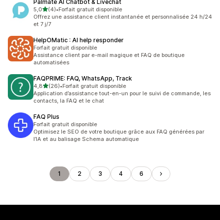
Palmate AI Chatbot & Livechat
étoile(s) sur 5
5,0
(4)
•
Forfait gratuit disponible
4 avis au total
Offrez une assistance client instantanée et personnalisée 24 h/24
et 7 j/7
HelpOMatic : AI help responder
Forfait gratuit disponible
Assistance client par e-mail magique et FAQ de boutique
automatisées
FAQPRIME: FAQ, WhatsApp, Track
étoile(s) sur 5
4,8
(26)
•
Forfait gratuit disponible
26 avis au total
Application d’assistance tout-en-un pour le suivi de commande, les
contacts, la FAQ et le chat
FAQ Plus
Forfait gratuit disponible
Optimisez le SEO de votre boutique grâce aux FAQ générées par
l’IA et au balisage Schema automatique
1
2
3
4
6