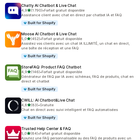
Chatty AI Chatbot & Live Chat
étoile(s) sur 5
4,9
(1 790)
•
Forfait gratuit disponible
1790 avis au total
Assistance client avec chat en direct par chatbot IA et FAQ
Built for Shopify
Moose AI Chatbot & Live Chat
étoile(s) sur 5
5,0
(452)
•
Forfait gratuit disponible
452 avis au total
Assistez vos clients avec un chat IA ILLIMITÉ, un chat en direct,
une boîte de réception et une FAQ
Built for Shopify
StoreFAQ: Product FAQ Chatbot
étoile(s) sur 5
4,9
(146)
•
Forfait gratuit disponible
146 avis au total
Générateur de FAQ par IA avec schémas, FAQ de produits, chat en
direct et chatbot
Built for Shopify
CWILL: AI Chatbot&Live Chat
étoile(s) sur 5
4,8
(83)
•
Gratuite
83 avis au total
Chat en direct avec suivi intelligent et FAQ automatisées
Built for Shopify
Trusted Help Center & FAQ
étoile(s) sur 5
5,0
(84)
•
Forfait gratuit disponible
84 avis au total
Ajoutez une FAQ personnalisable ou des FAQ de produits avec un