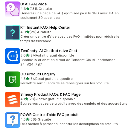
D: AI FAQ Page
étoile(s) sur 5
4,6
(131)
•
Gratuite
131 avis au total
Générez une page de FAQ optimisée pour le SEO avec l’IA en
seulement 30 secondes.
RT: Instant FAQ, Help Center
étoile(s) sur 5
4,9
(29)
•
Gratuite
29 avis au total
Créer un centre d’aide avec des FAQ illimitées pour réduire le
temps d’assistance
TenChaty: AI Chatbot+Live Chat
étoile(s) sur 5
5,0
(2)
•
Forfait gratuit disponible
2 avis au total
Chatbot IA et chat en direct de Tencent Cloud : assistance
24 h/24, 7 j/7
OC Product Enquiry
étoile(s) sur 5
4,5
(5)
•
Essai gratuit disponible
5 avis au total
Permettre aux clients de se renseigner sur les produits
Simesy Product FAQs & FAQ Page
étoile(s) sur 5
4,1
(28)
•
Forfait gratuit disponible
28 avis au total
Épurez vos pages de produits avec des onglets et des accordéons
POWR Centre d'aide FAQ produit
étoile(s) sur 5
4,5
(36)
•
Gratuite
36 avis au total
FAQ faciles à personnaliser pour les descriptions de produits