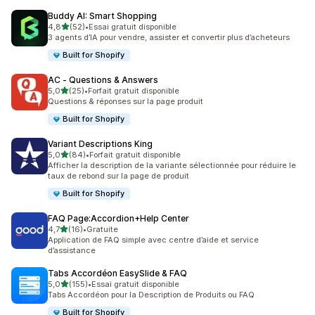
Buddy AI: Smart Shopping
étoile(s) sur 5
4,8
(52)
•
Essai gratuit disponible
52 avis au total
3 agents d’IA pour vendre, assister et convertir plus d’acheteurs
Built for Shopify
AC ‑ Questions & Answers
étoile(s) sur 5
5,0
(25)
•
Forfait gratuit disponible
25 avis au total
Questions & réponses sur la page produit
Built for Shopify
Variant Descriptions King
étoile(s) sur 5
5,0
(84)
•
Forfait gratuit disponible
84 avis au total
Afficher la description de la variante sélectionnée pour réduire le
taux de rebond sur la page de produit
Built for Shopify
FAQ Page:Accordion+Help Center
étoile(s) sur 5
4,7
(16)
•
Gratuite
16 avis au total
Application de FAQ simple avec centre d’aide et service
d’assistance
Tabs Accordéon EasySlide & FAQ
étoile(s) sur 5
5,0
(155)
•
Essai gratuit disponible
155 avis au total
Tabs Accordéon pour la Description de Produits ou FAQ
Built for Shopify