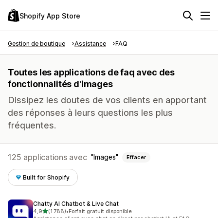
Shopify App Store
Gestion de boutique
Assistance
FAQ
Toutes les applications de faq avec des
fonctionnalités d'images
Dissipez les doutes de vos clients en apportant
des réponses à leurs questions les plus
fréquentes.
125 applications avec
Images
Effacer
Built for Shopify
Chatty AI Chatbot & Live Chat
étoile(s) sur 5
4,9
(1 788)
•
Forfait gratuit disponible
1788 avis au total