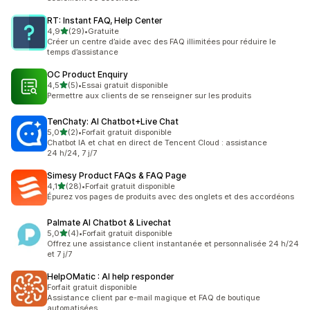
RT: Instant FAQ, Help Center
étoile(s) sur 5
4,9
(29)
•
Gratuite
29 avis au total
Créer un centre d’aide avec des FAQ illimitées pour réduire le
temps d’assistance
OC Product Enquiry
étoile(s) sur 5
4,5
(5)
•
Essai gratuit disponible
5 avis au total
Permettre aux clients de se renseigner sur les produits
TenChaty: AI Chatbot+Live Chat
étoile(s) sur 5
5,0
(2)
•
Forfait gratuit disponible
2 avis au total
Chatbot IA et chat en direct de Tencent Cloud : assistance
24 h/24, 7 j/7
Simesy Product FAQs & FAQ Page
étoile(s) sur 5
4,1
(28)
•
Forfait gratuit disponible
28 avis au total
Épurez vos pages de produits avec des onglets et des accordéons
Palmate AI Chatbot & Livechat
étoile(s) sur 5
5,0
(4)
•
Forfait gratuit disponible
4 avis au total
Offrez une assistance client instantanée et personnalisée 24 h/24
et 7 j/7
HelpOMatic : AI help responder
Forfait gratuit disponible
Assistance client par e-mail magique et FAQ de boutique
automatisées