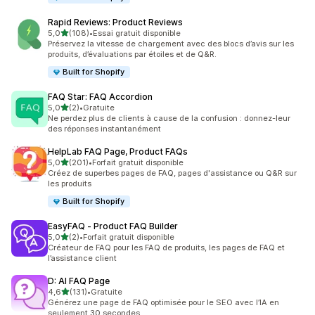
Rapid Reviews: Product Reviews
étoile(s) sur 5
5,0
(108)
•
Essai gratuit disponible
108 avis au total
Préservez la vitesse de chargement avec des blocs d’avis sur les
produits, d’évaluations par étoiles et de Q&R.
Built for Shopify
FAQ Star: FAQ Accordion
étoile(s) sur 5
5,0
(2)
•
Gratuite
2 avis au total
Ne perdez plus de clients à cause de la confusion : donnez-leur
des réponses instantanément
HelpLab FAQ Page, Product FAQs
étoile(s) sur 5
5,0
(201)
•
Forfait gratuit disponible
201 avis au total
Créez de superbes pages de FAQ, pages d'assistance ou Q&R sur
les produits
Built for Shopify
EasyFAQ ‑ Product FAQ Builder
étoile(s) sur 5
5,0
(2)
•
Forfait gratuit disponible
2 avis au total
Créateur de FAQ pour les FAQ de produits, les pages de FAQ et
l’assistance client
D: AI FAQ Page
étoile(s) sur 5
4,6
(131)
•
Gratuite
131 avis au total
Générez une page de FAQ optimisée pour le SEO avec l’IA en
seulement 30 secondes.