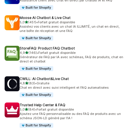
Assistance client avec chat en direct par chatbot IA et FAQ
Built for Shopify
Moose AI Chatbot & Live Chat
étoile(s) sur 5
5,0
(451)
•
Forfait gratuit disponible
451 avis au total
Assistez vos clients avec un chat IA ILLIMITÉ, un chat en direct,
une boîte de réception et une FAQ
Built for Shopify
StoreFAQ: Product FAQ Chatbot
étoile(s) sur 5
4,9
(146)
•
Forfait gratuit disponible
146 avis au total
Générateur de FAQ par IA avec schémas, FAQ de produits, chat en
direct et chatbot
Built for Shopify
CWILL: AI Chatbot&Live Chat
étoile(s) sur 5
4,8
(83)
•
Gratuite
83 avis au total
Chat en direct avec suivi intelligent et FAQ automatisées
Built for Shopify
Trusted Help Center & FAQ
étoile(s) sur 5
5,0
(84)
•
Forfait gratuit disponible
84 avis au total
Ajoutez une FAQ personnalisable ou des FAQ de produits avec un
schéma JSON-LD généré par l’IA !
Built for Shopify