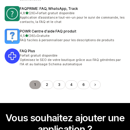
FAQPRIME: FAQ, WhatsApp, Track
étoile(s) sur 5
4,8
(26)
•
Forfait gratuit disponible
26 avis au total
Application d’assistance tout-en-un pour le suivi de commande, les
contacts, la FAQ et le chat
POWR Centre d'aide FAQ produit
étoile(s) sur 5
4,5
(36)
•
Gratuite
36 avis au total
FAQ faciles à personnaliser pour les descriptions de produits
FAQ Plus
Forfait gratuit disponible
Optimisez le SEO de votre boutique grâce aux FAQ générées par
l’IA et au balisage Schema automatique
1
2
3
4
6
Vous souhaitez ajouter une
application ?