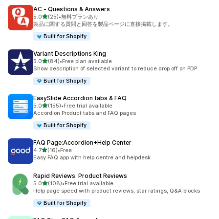
AC ‑ Questions & Answers
5つ星中
5.0
(25)
•
無料プランあり
合計レビュー数：25件
製品に関する質問と回答を製品ページに直接掲載します。
Built for Shopify
Variant Descriptions King
5つ星中
5.0
(84)
•
Free plan available
合計レビュー数：84件
Show description of selected variant to reduce drop off on PDP
Built for Shopify
EasySlide Accordion tabs & FAQ
5つ星中
5.0
(155)
•
Free trial available
合計レビュー数：155件
Accordion Product tabs and FAQ pages
Built for Shopify
FAQ Page:Accordion+Help Center
5つ星中
4.7
(16)
•
Free
合計レビュー数：16件
Easy FAQ app with help centre and helpdesk
Rapid Reviews: Product Reviews
5つ星中
5.0
(108)
•
Free trial available
合計レビュー数：108件
Help page speed with product reviews, star ratings, Q&A blocks
Built for Shopify