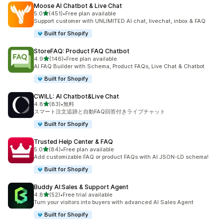
Moose AI Chatbot & Live Chat
5つ星中
5.0
(451)
•
Free plan available
合計レビュー数：451件
Support customer with UNLIMITED AI chat, livechat, inbox & FAQ
Built for Shopify
StoreFAQ: Product FAQ Chatbot
5つ星中
4.9
(146)
•
Free plan available
合計レビュー数：146件
AI FAQ Builder with Schema, Product FAQs, Live Chat & Chatbot
Built for Shopify
CWILL: AI Chatbot&Live Chat
5つ星中
4.8
(83)
•
無料
合計レビュー数：83件
スマート注文追跡と自動FAQ回答付きライブチャット
Built for Shopify
Trusted Help Center & FAQ
5つ星中
5.0
(84)
•
Free plan available
合計レビュー数：84件
Add customizable FAQ or product FAQs with AI JSON-LD schema!
Built for Shopify
Buddy AI:Sales & Support Agent
5つ星中
4.8
(52)
•
Free trial available
合計レビュー数：52件
Turn your visitors into buyers with advanced AI Sales Agent
Built for Shopify