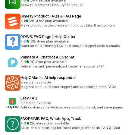
5つ星中
4.5
(5)
•
Free trial available
合計レビュー数：5件
Allow Customers to Enquiry for Product
Simesy Product FAQs & FAQ Page
5つ星中
4.1
(28)
•
Free plan available
合計レビュー数：28件
Make product pages clean with product tabs & accordions
POWR: FAQ Page | Help Center
5つ星中
4.5
(36)
•
Free plan available
合計レビュー数：36件
Build an SEO-friendly FAQ and reduce support calls & emails
Palmate AI Chatbot & Livechat
5つ星中
5.0
(4)
•
Free plan available
合計レビュー数：4件
Deliver instant, personalized customer support 24/7
HelpOMatic : AI help responder
Free plan available
Magical email customer support and automated store FAQs
Easy FAQ
Free plan available
Add customizable FAQs across product, brand, and store pages.
FAQPRIME: FAQ, WhatsApp, Track
5つ星中
4.8
(26)
•
Free plan available
合計レビュー数：26件
All-in-one support app for Track order, Contact us, FAQ & Chat