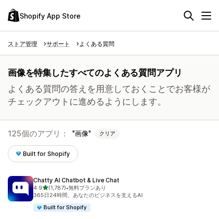
Shopify App Store
ストア管理
サポート
よくある質問
画像を特集したすべてのよくある質問アプリ
よくある質問の答えを用意しておくことでお客様が
チェックアウトに進めるようにします。
125個のアプリ：
画像
クリア
Built for Shopify
Chatty AI Chatbot & Live Chat
5つ星中
4.9
(1,787)
•
無料プランあり
合計レビュー数：1787件
365日24時間、あなたのビジネスを支えるAI
Built for Shopify