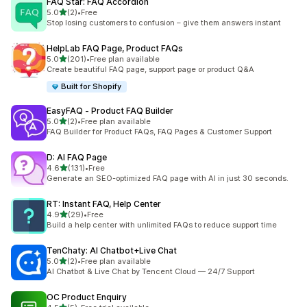
FAQ Star: FAQ Accordion
5つ星中
5.0
(2)
•
Free
合計レビュー数：2件
Stop losing customers to confusion – give them answers instant
HelpLab FAQ Page, Product FAQs
5つ星中
5.0
(201)
•
Free plan available
合計レビュー数：201件
Create beautiful FAQ page, support page or product Q&A
Built for Shopify
EasyFAQ ‑ Product FAQ Builder
5つ星中
5.0
(2)
•
Free plan available
合計レビュー数：2件
FAQ Builder for Product FAQs, FAQ Pages & Customer Support
D: AI FAQ Page
5つ星中
4.6
(131)
•
Free
合計レビュー数：131件
Generate an SEO-optimized FAQ page with AI in just 30 seconds.
RT: Instant FAQ, Help Center
5つ星中
4.9
(29)
•
Free
合計レビュー数：29件
Build a help center with unlimited FAQs to reduce support time
TenChaty: AI Chatbot+Live Chat
5つ星中
5.0
(2)
•
Free plan available
合計レビュー数：2件
AI Chatbot & Live Chat by Tencent Cloud — 24/7 Support
OC Product Enquiry