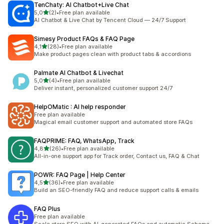
TenChaty: AI Chatbot+Live Chat
de 5 estrelas
5,0
(2)
•
Free plan available
2 total de avaliações
AI Chatbot & Live Chat by Tencent Cloud — 24/7 Support
Simesy Product FAQs & FAQ Page
de 5 estrelas
4,1
(28)
•
Free plan available
28 total de avaliações
Make product pages clean with product tabs & accordions
Palmate AI Chatbot & Livechat
de 5 estrelas
5,0
(4)
•
Free plan available
4 total de avaliações
Deliver instant, personalized customer support 24/7
HelpOMatic : AI help responder
Free plan available
Magical email customer support and automated store FAQs
FAQPRIME: FAQ, WhatsApp, Track
de 5 estrelas
4,8
(26)
•
Free plan available
26 total de avaliações
All-in-one support app for Track order, Contact us, FAQ & Chat
POWR: FAQ Page | Help Center
de 5 estrelas
4,5
(36)
•
Free plan available
36 total de avaliações
Build an SEO-friendly FAQ and reduce support calls & emails
FAQ Plus
Free plan available