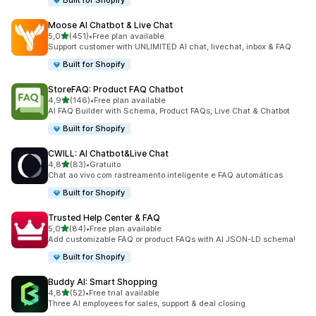
Built for Shopify
Moose AI Chatbot & Live Chat
de 5 estrelas
5,0
(451)
•
Free plan available
451 total de avaliações
Support customer with UNLIMITED AI chat, livechat, inbox & FAQ
Built for Shopify
StoreFAQ: Product FAQ Chatbot
de 5 estrelas
4,9
(146)
•
Free plan available
146 total de avaliações
AI FAQ Builder with Schema, Product FAQs, Live Chat & Chatbot
Built for Shopify
CWILL: AI Chatbot&Live Chat
de 5 estrelas
4,8
(83)
•
Gratuito
83 total de avaliações
Chat ao vivo com rastreamento inteligente e FAQ automáticas
Built for Shopify
Trusted Help Center & FAQ
de 5 estrelas
5,0
(84)
•
Free plan available
84 total de avaliações
Add customizable FAQ or product FAQs with AI JSON-LD schema!
Built for Shopify
Buddy AI: Smart Shopping
de 5 estrelas
4,8
(52)
•
Free trial available
52 total de avaliações
Three AI employees for sales, support & deal closing