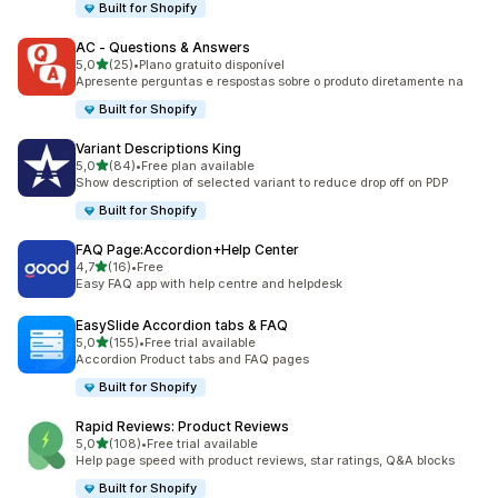
Built for Shopify
AC ‑ Questions & Answers
de 5 estrelas
5,0
(25)
•
Plano gratuito disponível
25 total de avaliações
Apresente perguntas e respostas sobre o produto diretamente na
Built for Shopify
Variant Descriptions King
de 5 estrelas
5,0
(84)
•
Free plan available
84 total de avaliações
Show description of selected variant to reduce drop off on PDP
Built for Shopify
FAQ Page:Accordion+Help Center
de 5 estrelas
4,7
(16)
•
Free
16 total de avaliações
Easy FAQ app with help centre and helpdesk
EasySlide Accordion tabs & FAQ
de 5 estrelas
5,0
(155)
•
Free trial available
155 total de avaliações
Accordion Product tabs and FAQ pages
Built for Shopify
Rapid Reviews: Product Reviews
de 5 estrelas
5,0
(108)
•
Free trial available
108 total de avaliações
Help page speed with product reviews, star ratings, Q&A blocks
Built for Shopify