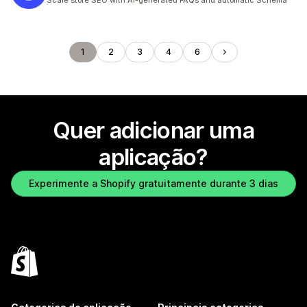
Scale store SEO with AI-generated FAQs and automatic Schema
1
2
3
4
6
Quer adicionar uma
aplicação?
Experimente a Shopify gratuitamente durante 3 dias