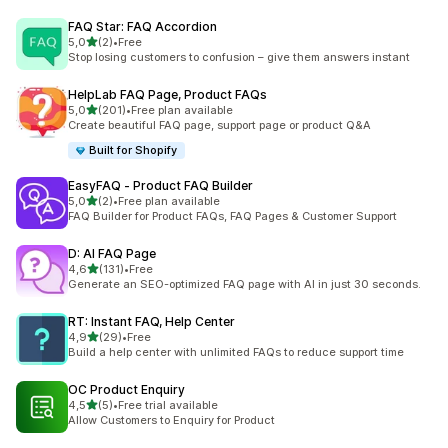
FAQ Star: FAQ Accordion
de 5 estrelas
5,0
(2)
•
Free
2 total de avaliações
Stop losing customers to confusion – give them answers instant
HelpLab FAQ Page, Product FAQs
de 5 estrelas
5,0
(201)
•
Free plan available
201 total de avaliações
Create beautiful FAQ page, support page or product Q&A
Built for Shopify
EasyFAQ ‑ Product FAQ Builder
de 5 estrelas
5,0
(2)
•
Free plan available
2 total de avaliações
FAQ Builder for Product FAQs, FAQ Pages & Customer Support
D: AI FAQ Page
de 5 estrelas
4,6
(131)
•
Free
131 total de avaliações
Generate an SEO-optimized FAQ page with AI in just 30 seconds.
RT: Instant FAQ, Help Center
de 5 estrelas
4,9
(29)
•
Free
29 total de avaliações
Build a help center with unlimited FAQs to reduce support time
OC Product Enquiry
de 5 estrelas
4,5
(5)
•
Free trial available
5 total de avaliações
Allow Customers to Enquiry for Product