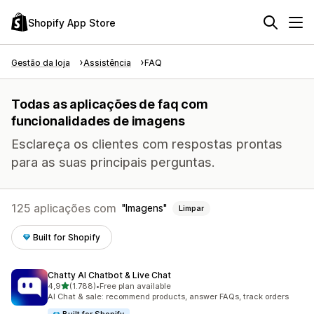
Shopify App Store
Gestão da loja
Assistência
FAQ
Todas as aplicações de faq com
funcionalidades de imagens
Esclareça os clientes com respostas prontas
para as suas principais perguntas.
125 aplicações com
Imagens
Limpar
Built for Shopify
Chatty AI Chatbot & Live Chat
de 5 estrelas
4,9
(1.788)
•
Free plan available
1788 total de avaliações
AI Chat & sale: recommend products, answer FAQs, track orders