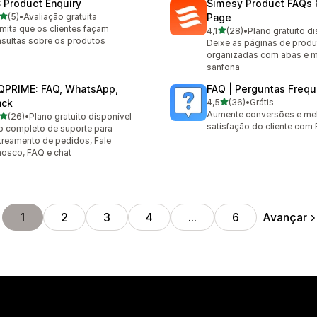
 Product Enquiry
Simesy Product FAQs 
de 5 estrelas
(5)
•
Avaliação gratuita
Page
valiações ao todo
mita que os clientes façam
de 5 estrelas
4,1
(28)
•
Plano gratuito d
28 avaliações ao todo
sultas sobre os produtos
Deixe as páginas de prod
organizadas com abas e 
sanfona
QPRIME: FAQ, WhatsApp,
FAQ | Perguntas Freq
de 5 estrelas
ack
4,5
(36)
•
Grátis
36 avaliações ao todo
Aumente conversões e mel
de 5 estrelas
(26)
•
Plano gratuito disponível
avaliações ao todo
satisfação do cliente com
 completo de suporte para
treamento de pedidos, Fale
osco, FAQ e chat
Avançar
1
2
3
4
…
6