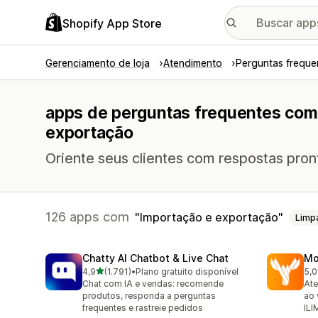
Shopify App Store
Gerenciamento de loja
Atendimento
Perguntas freque
apps de perguntas frequentes com
exportação
Oriente seus clientes com respostas pro
126 apps com
Importação e exportação
Limp
Chatty AI Chatbot & Live Chat
Mo
de 5 estrelas
4,9
(1.791)
•
Plano gratuito disponível
5,0
1791 avaliações ao todo
452
Chat com IA e vendas: recomende
Ate
produtos, responda a perguntas
ao 
frequentes e rastreie pedidos
IL