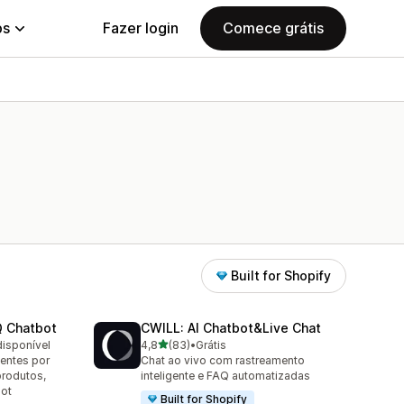
ps
Fazer login
Comece grátis
Built for Shopify
Q Chatbot
CWILL: AI Chatbot&Live Chat
de 5 estrelas
disponível
4,8
(83)
•
Grátis
83 avaliações ao todo
uentes por
Chat ao vivo com rastreamento
produtos,
inteligente e FAQ automatizadas
bot
Built for Shopify