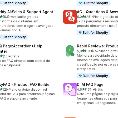
Built for Shopify
Built for Shopify
ddy AI:Sales & Support Agent
AC ‑ Questions & Ans
de 5 estrelas
de 5 estrelas
(53)
•
Avaliação gratuita
5,0
(25)
•
Plano gratuito d
avaliações ao todo
25 avaliações ao todo
nsforme os visitantes em
Exiba perguntas e respost
mpradores com o agente avançado
produto diretamente na pá
vendas por IA
Built for Shopify
Built for Shopify
Q Page:Accordion+Help
Rapid Reviews: Produ
de 5 estrelas
nter
5,0
(108)
•
Avaliação gratu
108 avaliações ao todo
Melhore a velocidade da 
de 5 estrelas
(16)
•
Grátis
avaliações ao todo
blocos de avaliações de p
 de FAQ simples com central de
classificação por estrelas
da e helpdesk.
e respostas
Built for Shopify
syFAQ ‑ Product FAQ Builder
D: AI FAQ Page
de 5 estrelas
de 5 estrelas
(2)
•
Plano gratuito disponível
4,6
(131)
•
Grátis
valiações ao todo
131 avaliações ao todo
ador de FAQ para produtos, páginas
Gere uma página de pergu
FAQ e suporte ao cliente
frequentes otimizada para
em apenas 30 segundos.