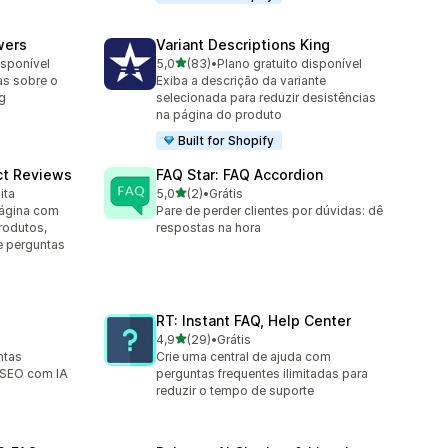
wers
Variant Descriptions King
de 5 estrelas
isponível
5,0
(83)
•
Plano gratuito disponível
83 avaliações ao todo
as sobre o
Exiba a descrição da variante
g
selecionada para reduzir desistências
na página do produto
Built for Shopify
ct Reviews
FAQ Star: FAQ Accordion
de 5 estrelas
ita
5,0
(2)
•
Grátis
2 avaliações ao todo
página com
Pare de perder clientes por dúvidas: dê
rodutos,
respostas na hora
 e perguntas
RT: Instant FAQ, Help Center
de 5 estrelas
4,9
(29)
•
Grátis
29 avaliações ao todo
ntas
Crie uma central de ajuda com
 SEO com IA
perguntas frequentes ilimitadas para
reduzir o tempo de suporte