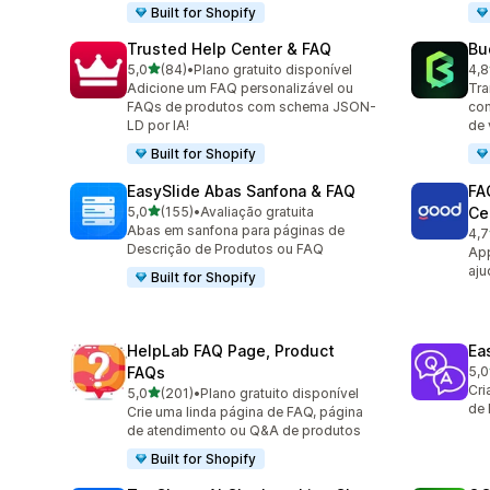
Built for Shopify
Trusted Help Center & FAQ
Bu
de 5 estrelas
5,0
(84)
•
Plano gratuito disponível
4,8
84 avaliações ao todo
53 
Adicione um FAQ personalizável ou
Tra
FAQs de produtos com schema JSON-
co
LD por IA!
de 
Built for Shopify
EasySlide Abas Sanfona & FAQ
FA
de 5 estrelas
5,0
(155)
•
Avaliação gratuita
Ce
155 avaliações ao todo
Abas em sanfona para páginas de
4,7
16 
Descrição de Produtos ou FAQ
App
aju
Built for Shopify
HelpLab FAQ Page, Product
Ea
FAQs
5,0
2 a
Cri
de 5 estrelas
5,0
(201)
•
Plano gratuito disponível
201 avaliações ao todo
de 
Crie uma linda página de FAQ, página
de atendimento ou Q&A de produtos
Built for Shopify