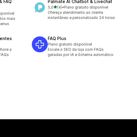
& FAQ
Palmate AI Chatbot & Livechat
de 5 estrelas
5,0
(4)
•
Plano gratuito disponível
4 avaliações ao todo
Ofereça atendimento ao cliente
isponível
instantâneo e personalizado 24 horas
utos mais
menus
uentes
FAQ Plus
Plano gratuito disponível
hore a
Escale o SEO da loja com FAQs
 FAQs
geradas por IA e Schema automático