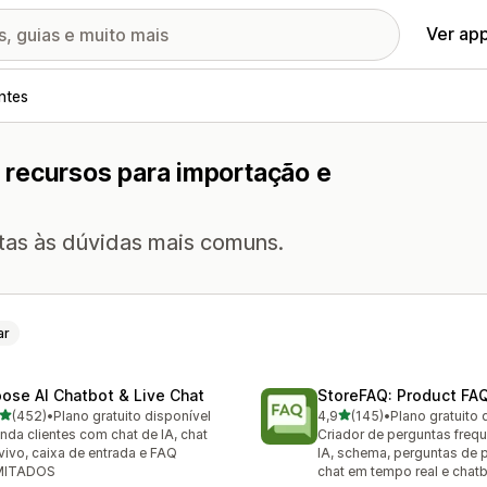
Ver ap
ntes
 recursos para importação e
ntas às dúvidas mais comuns.
ar
ose AI Chatbot & Live Chat
StoreFAQ: Product FA
de 5 estrelas
de 5 estrelas
(452)
•
Plano gratuito disponível
4,9
(145)
•
Plano gratuito 
 avaliações ao todo
145 avaliações ao todo
nda clientes com chat de IA, chat
Criador de perguntas freq
vivo, caixa de entrada e FAQ
IA, schema, perguntas de 
IMITADOS
chat em tempo real e chat