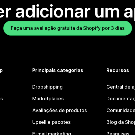
r adicionar um 
Faça uma avaliação gratuita da Shopify por 3 dias
p
Principais categorias
Recursos
Dropshipping
Central de a
os
Marketplaces
Documentaç
Avaliações de produtos
Comunidade
Upsell e pacotes
Blog da Sho
E-mail marketing
Pesquisas