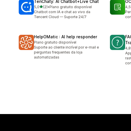
TenChaty: AI Chatbot+Live Chat
OC
de 5 estrelas
5,0
(2)
•
Plano gratuito disponível
4,5
2 avaliações ao todo
5 a
Chatbot com IA e chat ao vivo da
Per
Tencent Cloud — Suporte 24/7
con
HelpOMatic : AI help responder
FA
Plano gratuito disponível
Tr
Suporte ao cliente incrível por e-mail e
4,8
26 
perguntas frequentes da loja
App
automatizadas
ras
con