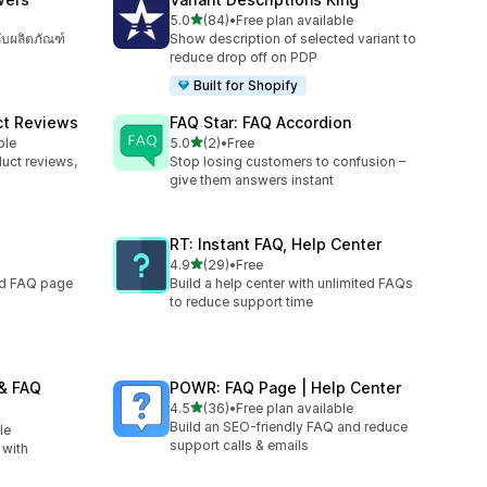
เต็ม 5 ดาว
5.0
(84)
•
Free plan available
ทั้งหมด 84 รีวิว
บผลิตภัณฑ์
Show description of selected variant to
reduce drop off on PDP
Built for Shopify
ct Reviews
FAQ Star: FAQ Accordion
เต็ม 5 ดาว
ble
5.0
(2)
•
Free
ทั้งหมด 2 รีวิว
uct reviews,
Stop losing customers to confusion –
give them answers instant
RT: Instant FAQ, Help Center
เต็ม 5 ดาว
4.9
(29)
•
Free
ทั้งหมด 29 รีวิว
ed FAQ page
Build a help center with unlimited FAQs
to reduce support time
& FAQ
POWR: FAQ Page | Help Center
เต็ม 5 ดาว
4.5
(36)
•
Free plan available
ทั้งหมด 36 รีวิว
Build an SEO-friendly FAQ and reduce
le
support calls & emails
 with