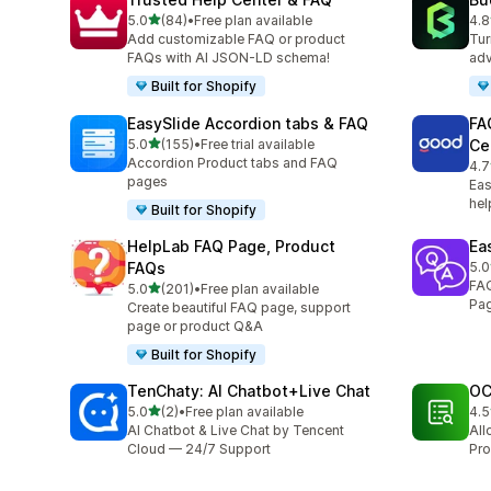
เต็ม 5 ดาว
5.0
(84)
•
Free plan available
4.8
ทั้งหมด 84 รีวิว
ทั้ง
Add customizable FAQ or product
Tur
FAQs with AI JSON-LD schema!
adv
Built for Shopify
EasySlide Accordion tabs & FAQ
FA
เต็ม 5 ดาว
5.0
(155)
•
Free trial available
Ce
ทั้งหมด 155 รีวิว
Accordion Product tabs and FAQ
4.7
ทั้ง
pages
Eas
he
Built for Shopify
HelpLab FAQ Page, Product
Ea
FAQs
5.0
ทั้ง
FAQ
เต็ม 5 ดาว
5.0
(201)
•
Free plan available
ทั้งหมด 201 รีวิว
Pag
Create beautiful FAQ page, support
page or product Q&A
Built for Shopify
TenChaty: AI Chatbot+Live Chat
OC
เต็ม 5 ดาว
5.0
(2)
•
Free plan available
4.5
ทั้งหมด 2 รีวิว
ทั้ง
AI Chatbot & Live Chat by Tencent
All
Cloud — 24/7 Support
Pro