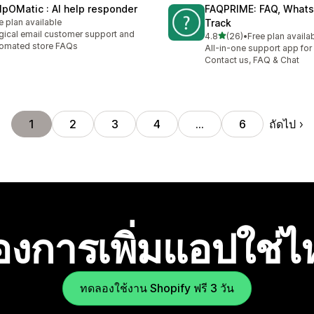
lpOMatic : AI help responder
FAQPRIME: FAQ, Whats
e plan available
Track
ical email customer support and
เต็ม 5 ดาว
4.8
(26)
•
Free plan availa
ทั้งหมด 26 รีวิว
omated store FAQs
All-in-one support app for 
Contact us, FAQ & Chat
ถัดไป
1
2
3
4
…
6
องการเพิ่มแอปใช่
ทดลองใช้งาน Shopify ฟรี 3 วัน