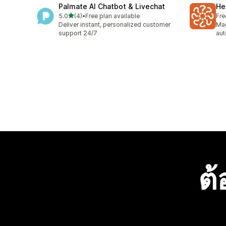
Palmate AI Chatbot & Livechat
He
เต็ม 5 ดาว
5.0
(4)
•
Free plan available
Fre
ทั้งหมด 4 รีวิว
Deliver instant, personalized customer
Mag
support 24/7
aut
ต้