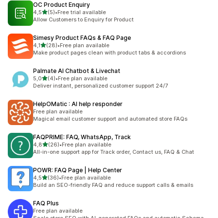
OC Product Enquiry
stelle su 5
4,5
(5)
•
Free trial available
5 recensioni totali
Allow Customers to Enquiry for Product
Simesy Product FAQs & FAQ Page
stelle su 5
4,1
(28)
•
Free plan available
28 recensioni totali
Make product pages clean with product tabs & accordions
Palmate AI Chatbot & Livechat
stelle su 5
5,0
(4)
•
Free plan available
4 recensioni totali
Deliver instant, personalized customer support 24/7
HelpOMatic : AI help responder
Free plan available
Magical email customer support and automated store FAQs
FAQPRIME: FAQ, WhatsApp, Track
stelle su 5
4,8
(26)
•
Free plan available
26 recensioni totali
All-in-one support app for Track order, Contact us, FAQ & Chat
POWR: FAQ Page | Help Center
stelle su 5
4,5
(36)
•
Free plan available
36 recensioni totali
Build an SEO-friendly FAQ and reduce support calls & emails
FAQ Plus
Free plan available