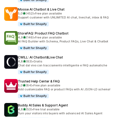
Built for Shopify
Moose AI Chatbot & Live Chat
stelle su 5
5,0
(452)
•
Free plan available
452 recensioni totali
Support customer with UNLIMITED AI chat, livechat, inbox & FAQ
Built for Shopify
StoreFAQ: Product FAQ Chatbot
stelle su 5
4,9
(146)
•
Free plan available
146 recensioni totali
AI FAQ Builder with Schema, Product FAQs, Live Chat & Chatbot
Built for Shopify
CWILL: AI Chatbot&Live Chat
stelle su 5
4,8
(83)
•
Gratis
83 recensioni totali
Chat dal vivo con tracciamento intelligente e FAQ automatiche
Built for Shopify
Trusted Help Center & FAQ
stelle su 5
5,0
(84)
•
Free plan available
84 recensioni totali
Add customizable FAQ or product FAQs with AI JSON-LD schema!
Built for Shopify
Buddy AI:Sales & Support Agent
stelle su 5
4,8
(53)
•
Free trial available
53 recensioni totali
Turn your visitors into buyers with advanced AI Sales Agent