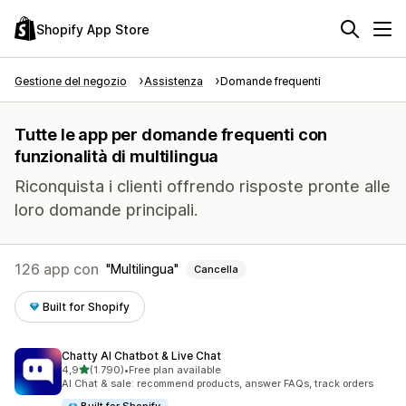
Shopify App Store
Gestione del negozio
Assistenza
Domande frequenti
Tutte le app per domande frequenti con
funzionalità di multilingua
Riconquista i clienti offrendo risposte pronte alle
loro domande principali.
126 app con
Multilingua
Cancella
Built for Shopify
Chatty AI Chatbot & Live Chat
stelle su 5
4,9
(1.790)
•
Free plan available
1790 recensioni totali
AI Chat & sale: recommend products, answer FAQs, track orders