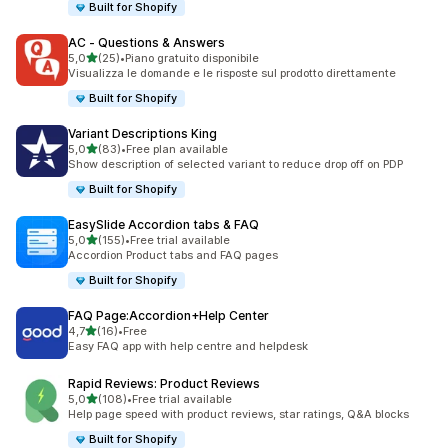
Built for Shopify
AC ‑ Questions & Answers
stelle su 5
5,0
(25)
•
Piano gratuito disponibile
25 recensioni totali
Visualizza le domande e le risposte sul prodotto direttamente
Built for Shopify
Variant Descriptions King
stelle su 5
5,0
(83)
•
Free plan available
83 recensioni totali
Show description of selected variant to reduce drop off on PDP
Built for Shopify
EasySlide Accordion tabs & FAQ
stelle su 5
5,0
(155)
•
Free trial available
155 recensioni totali
Accordion Product tabs and FAQ pages
Built for Shopify
FAQ Page:Accordion+Help Center
stelle su 5
4,7
(16)
•
Free
16 recensioni totali
Easy FAQ app with help centre and helpdesk
Rapid Reviews: Product Reviews
stelle su 5
5,0
(108)
•
Free trial available
108 recensioni totali
Help page speed with product reviews, star ratings, Q&A blocks
Built for Shopify