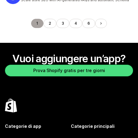
Scale store SEO with AI-generated FAQs and automatic Schema
1
2
3
4
6
Vuoi aggiungere un’app?
Prova Shopify gratis per tre giorni
Categorie di app
Categorie principali