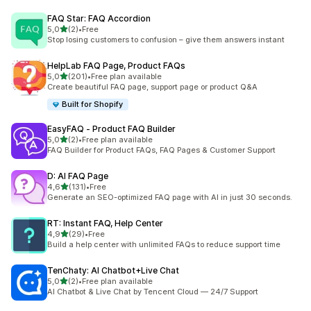
FAQ Star: FAQ Accordion
stelle su 5
5,0
(2)
•
Free
2 recensioni totali
Stop losing customers to confusion – give them answers instant
HelpLab FAQ Page, Product FAQs
stelle su 5
5,0
(201)
•
Free plan available
201 recensioni totali
Create beautiful FAQ page, support page or product Q&A
Built for Shopify
EasyFAQ ‑ Product FAQ Builder
stelle su 5
5,0
(2)
•
Free plan available
2 recensioni totali
FAQ Builder for Product FAQs, FAQ Pages & Customer Support
D: AI FAQ Page
stelle su 5
4,6
(131)
•
Free
131 recensioni totali
Generate an SEO-optimized FAQ page with AI in just 30 seconds.
RT: Instant FAQ, Help Center
stelle su 5
4,9
(29)
•
Free
29 recensioni totali
Build a help center with unlimited FAQs to reduce support time
TenChaty: AI Chatbot+Live Chat
stelle su 5
5,0
(2)
•
Free plan available
2 recensioni totali
AI Chatbot & Live Chat by Tencent Cloud — 24/7 Support