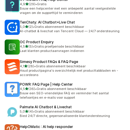
van 5 sterren
4,9
(29)
•
Gratis
29 recensies in totaal
Bouw een helpcenter met een onbeperkt aantal veelgestelde
vragen om de supporttijd te verminderen
TenChaty: AI Chatbot+Live Chat
van 5 sterren
5,0
(2)
•
Gratis abonnement beschikbaar
2 recensies in totaal
AI-chatbot & livechat van Tencent Cloud — 24/7 ondersteuning
OC Product Enquiry
van 5 sterren
4,5
(5)
•
Gratis proefperiode beschikbaar
5 recensies in totaal
Laat klanten productaanvragen indienen
Simesy Product FAQs & FAQ Page
van 5 sterren
4,1
(28)
•
Gratis abonnement beschikbaar
28 recensies in totaal
Houd productpagina's overzichtelijk met producttabbladen en -
accordeons
POWR: FAQ Page | Help Center
van 5 sterren
4,5
(36)
•
Gratis abonnement beschikbaar
36 recensies in totaal
Bouw een SEO-vriendelijke FAQ en verminder het aantal
telefoontjes en e-mails voor support
Palmate AI Chatbot & Livechat
van 5 sterren
5,0
(4)
•
Gratis abonnement beschikbaar
4 recensies in totaal
Bied 24/7 directe, gepersonaliseerde klantondersteuning
HelpOMatic : AI help responder