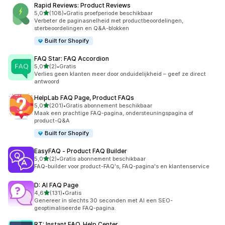
Rapid Reviews: Product Reviews
van 5 sterren
5,0
(108)
•
Gratis proefperiode beschikbaar
108 recensies in totaal
Verbeter de paginasnelheid met productbeoordelingen,
sterbeoordelingen en Q&A-blokken
Built for Shopify
FAQ Star: FAQ Accordion
van 5 sterren
5,0
(2)
•
Gratis
2 recensies in totaal
Verlies geen klanten meer door onduidelijkheid – geef ze direct
antwoord
HelpLab FAQ Page, Product FAQs
van 5 sterren
5,0
(201)
•
Gratis abonnement beschikbaar
201 recensies in totaal
Maak een prachtige FAQ-pagina, ondersteuningspagina of
product-Q&A
Built for Shopify
EasyFAQ ‑ Product FAQ Builder
van 5 sterren
5,0
(2)
•
Gratis abonnement beschikbaar
2 recensies in totaal
FAQ-builder voor product-FAQ's, FAQ-pagina's en klantenservice
D: AI FAQ Page
van 5 sterren
4,6
(131)
•
Gratis
131 recensies in totaal
Genereer in slechts 30 seconden met AI een SEO-
geoptimaliseerde FAQ-pagina.
RT: Instant FAQ, Help Center