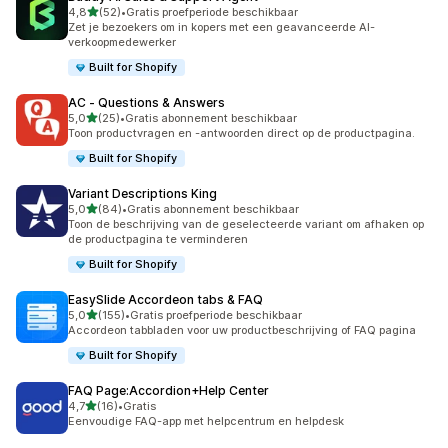
van 5 sterren
4,8
(52)
•
Gratis proefperiode beschikbaar
52 recensies in totaal
Zet je bezoekers om in kopers met een geavanceerde AI-
verkoopmedewerker
Built for Shopify
AC ‑ Questions & Answers
van 5 sterren
5,0
(25)
•
Gratis abonnement beschikbaar
25 recensies in totaal
Toon productvragen en -antwoorden direct op de productpagina.
Built for Shopify
Variant Descriptions King
van 5 sterren
5,0
(84)
•
Gratis abonnement beschikbaar
84 recensies in totaal
Toon de beschrijving van de geselecteerde variant om afhaken op
de productpagina te verminderen
Built for Shopify
EasySlide Accordeon tabs & FAQ
van 5 sterren
5,0
(155)
•
Gratis proefperiode beschikbaar
155 recensies in totaal
Accordeon tabbladen voor uw productbeschrijving of FAQ pagina
Built for Shopify
FAQ Page:Accordion+Help Center
van 5 sterren
4,7
(16)
•
Gratis
16 recensies in totaal
Eenvoudige FAQ-app met helpcentrum en helpdesk