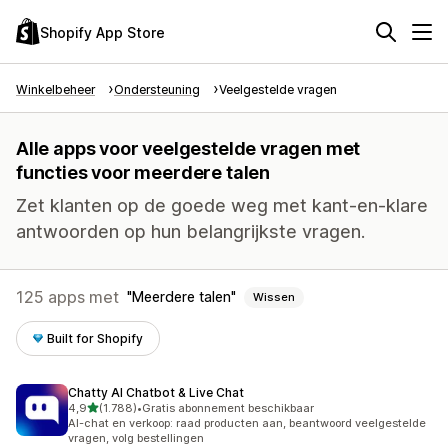
Shopify App Store
Winkelbeheer
Ondersteuning
Veelgestelde vragen
Alle apps voor veelgestelde vragen met
functies voor meerdere talen
Zet klanten op de goede weg met kant-en-klare
antwoorden op hun belangrijkste vragen.
125 apps met
Meerdere talen
Wissen
Built for Shopify
Chatty AI Chatbot & Live Chat
van 5 sterren
4,9
(1.788)
•
Gratis abonnement beschikbaar
1788 recensies in totaal
AI-chat en verkoop: raad producten aan, beantwoord veelgestelde
vragen, volg bestellingen