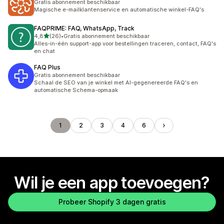
Gratis abonnement beschikbaar
Magische e-mailklantenservice en automatische winkel-FAQ's
FAQPRIME: FAQ, WhatsApp, Track
van 5 sterren
4,8
(26)
•
Gratis abonnement beschikbaar
26 recensies in totaal
Alles-in-één support-app voor bestellingen traceren, contact, FAQ's
en chat
FAQ Plus
Gratis abonnement beschikbaar
Schaal de SEO van je winkel met AI-gegenereerde FAQ's en
automatische Schema-opmaak
1
2
3
4
6
Wil je een app toevoegen?
Probeer Shopify 3 dagen gratis