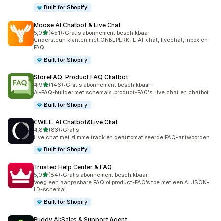
Built for Shopify
Moose AI Chatbot & Live Chat
van 5 sterren
5,0
(451)
•
Gratis abonnement beschikbaar
451 recensies in totaal
Ondersteun klanten met ONBEPERKTE AI-chat, livechat, inbox en
FAQ
Built for Shopify
StoreFAQ: Product FAQ Chatbot
van 5 sterren
4,9
(146)
•
Gratis abonnement beschikbaar
146 recensies in totaal
AI-FAQ-builder met schema's, product-FAQ's, live chat en chatbot
Built for Shopify
CWILL: AI Chatbot&Live Chat
van 5 sterren
4,8
(83)
•
Gratis
83 recensies in totaal
Live chat met slimme track en geautomatiseerde FAQ-antwoorden
Built for Shopify
Trusted Help Center & FAQ
van 5 sterren
5,0
(84)
•
Gratis abonnement beschikbaar
84 recensies in totaal
Voeg een aanpasbare FAQ of product-FAQ's toe met een AI JSON-
LD-schema!
Built for Shopify
Buddy AI:Sales & Support Agent