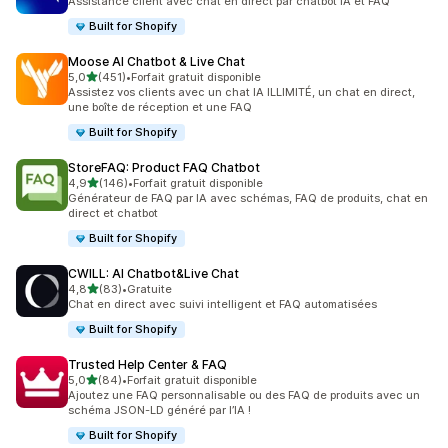
Assistance client avec chat en direct par chatbot IA et FAQ
Built for Shopify
Moose AI Chatbot & Live Chat
étoile(s) sur 5
5,0
(451)
•
Forfait gratuit disponible
451 avis au total
Assistez vos clients avec un chat IA ILLIMITÉ, un chat en direct,
une boîte de réception et une FAQ
Built for Shopify
StoreFAQ: Product FAQ Chatbot
étoile(s) sur 5
4,9
(146)
•
Forfait gratuit disponible
146 avis au total
Générateur de FAQ par IA avec schémas, FAQ de produits, chat en
direct et chatbot
Built for Shopify
CWILL: AI Chatbot&Live Chat
étoile(s) sur 5
4,8
(83)
•
Gratuite
83 avis au total
Chat en direct avec suivi intelligent et FAQ automatisées
Built for Shopify
Trusted Help Center & FAQ
étoile(s) sur 5
5,0
(84)
•
Forfait gratuit disponible
84 avis au total
Ajoutez une FAQ personnalisable ou des FAQ de produits avec un
schéma JSON-LD généré par l’IA !
Built for Shopify