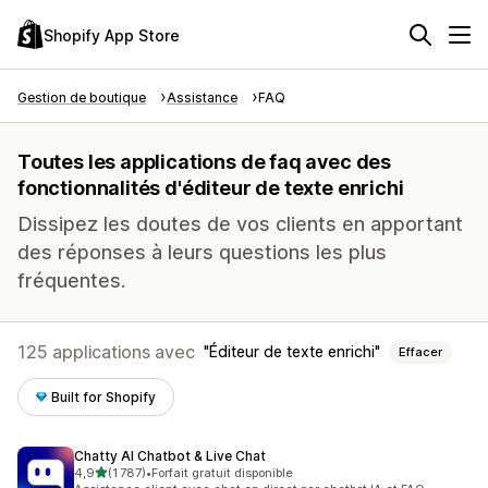
Shopify App Store
Gestion de boutique
Assistance
FAQ
Toutes les applications de faq avec des
fonctionnalités d'éditeur de texte enrichi
Dissipez les doutes de vos clients en apportant
des réponses à leurs questions les plus
fréquentes.
125 applications avec
Éditeur de texte enrichi
Effacer
Built for Shopify
Chatty AI Chatbot & Live Chat
étoile(s) sur 5
4,9
(1 787)
•
Forfait gratuit disponible
1787 avis au total