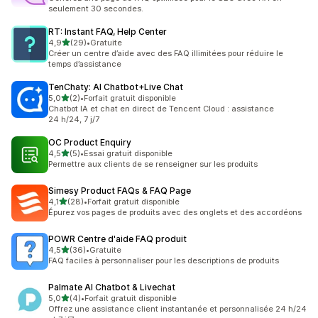
seulement 30 secondes.
RT: Instant FAQ, Help Center
étoile(s) sur 5
4,9
(29)
•
Gratuite
29 avis au total
Créer un centre d’aide avec des FAQ illimitées pour réduire le
temps d’assistance
TenChaty: AI Chatbot+Live Chat
étoile(s) sur 5
5,0
(2)
•
Forfait gratuit disponible
2 avis au total
Chatbot IA et chat en direct de Tencent Cloud : assistance
24 h/24, 7 j/7
OC Product Enquiry
étoile(s) sur 5
4,5
(5)
•
Essai gratuit disponible
5 avis au total
Permettre aux clients de se renseigner sur les produits
Simesy Product FAQs & FAQ Page
étoile(s) sur 5
4,1
(28)
•
Forfait gratuit disponible
28 avis au total
Épurez vos pages de produits avec des onglets et des accordéons
POWR Centre d'aide FAQ produit
étoile(s) sur 5
4,5
(36)
•
Gratuite
36 avis au total
FAQ faciles à personnaliser pour les descriptions de produits
Palmate AI Chatbot & Livechat
étoile(s) sur 5
5,0
(4)
•
Forfait gratuit disponible
4 avis au total
Offrez une assistance client instantanée et personnalisée 24 h/24