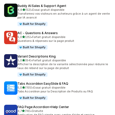
Buddy AI:Sales & Support Agent
étoile(s) sur 5
4,8
(52)
•
Essai gratuit disponible
52 avis au total
Transformez vos visiteurs en acheteurs grâce à un agent de vente
par IA avancé
Built for Shopify
AC ‑ Questions & Answers
étoile(s) sur 5
5,0
(25)
•
Forfait gratuit disponible
25 avis au total
Questions & réponses sur la page produit
Built for Shopify
Variant Descriptions King
étoile(s) sur 5
5,0
(84)
•
Forfait gratuit disponible
84 avis au total
Afficher la description de la variante sélectionnée pour réduire le
taux de rebond sur la page de produit
Built for Shopify
Tabs Accordéon EasySlide & FAQ
étoile(s) sur 5
5,0
(155)
•
Essai gratuit disponible
155 avis au total
Tabs Accordéon pour la Description de Produits ou FAQ
Built for Shopify
FAQ Page:Accordion+Help Center
étoile(s) sur 5
4,7
(16)
•
Gratuite
16 avis au total
Application de FAQ simple avec centre d’aide et service