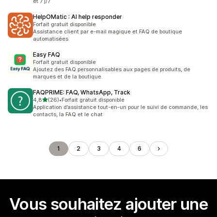
et 7 j/7
HelpOMatic : AI help responder
Forfait gratuit disponible
Assistance client par e-mail magique et FAQ de boutique
automatisées
Easy FAQ
Forfait gratuit disponible
Ajoutez des FAQ personnalisables aux pages de produits, de
marques et de la boutique.
FAQPRIME: FAQ, WhatsApp, Track
étoile(s) sur 5
4,8
(26)
•
Forfait gratuit disponible
26 avis au total
Application d’assistance tout-en-un pour le suivi de commande, les
contacts, la FAQ et le chat
1
2
3
4
6
Vous souhaitez ajouter une