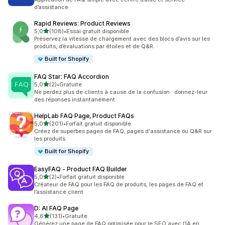
d’assistance
Rapid Reviews: Product Reviews
étoile(s) sur 5
5,0
(108)
•
Essai gratuit disponible
108 avis au total
Préservez la vitesse de chargement avec des blocs d’avis sur les
produits, d’évaluations par étoiles et de Q&R.
Built for Shopify
FAQ Star: FAQ Accordion
étoile(s) sur 5
5,0
(2)
•
Gratuite
2 avis au total
Ne perdez plus de clients à cause de la confusion : donnez-leur
des réponses instantanément
HelpLab FAQ Page, Product FAQs
étoile(s) sur 5
5,0
(201)
•
Forfait gratuit disponible
201 avis au total
Créez de superbes pages de FAQ, pages d'assistance ou Q&R sur
les produits
Built for Shopify
EasyFAQ ‑ Product FAQ Builder
étoile(s) sur 5
5,0
(2)
•
Forfait gratuit disponible
2 avis au total
Créateur de FAQ pour les FAQ de produits, les pages de FAQ et
l’assistance client
D: AI FAQ Page
étoile(s) sur 5
4,6
(131)
•
Gratuite
131 avis au total
Générez une page de FAQ optimisée pour le SEO avec l’IA en