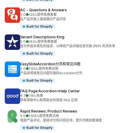
AC ‑ Questions & Answers
星（满分 5 星）
5.0
(25)
•
提供免费套餐
总共 25 条评论
在产品页面上直接展示产品问答
Built for Shopify
Variant Descriptions King
星（满分 5 星）
5.0
(83)
•
提供免费套餐
总共 83 条评论
显示所选多属性的描述，以降低产品详细信息页面 (PDP) 的流失率
Built for Shopify
EasySlideAccordion分页和常见问题
星（满分 5 星）
5.0
(155)
•
提供免费试用
总共 155 条评论
产品说明或常见问题页面的Accordion分页
Built for Shopify
FAQ Page:Accordion+Help Center
星（满分 5 星）
4.7
(16)
•
免费
总共 16 条评论
带有帮助中心和帮助台的简易 FAQ 应用
Rapid Reviews: Product Reviews
星（满分 5 星）
5.0
(108)
•
提供免费试用
总共 108 条评论
借助产品评论、星级评分和问答区块，提升页面加载速度
Built for Shopify