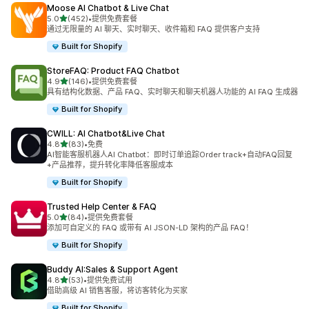
Moose AI Chatbot & Live Chat
星（满分 5 星）
5.0
(452)
•
提供免费套餐
总共 452 条评论
通过无限量的 AI 聊天、实时聊天、收件箱和 FAQ 提供客户支持
Built for Shopify
StoreFAQ: Product FAQ Chatbot
星（满分 5 星）
4.9
(146)
•
提供免费套餐
总共 146 条评论
具有结构化数据、产品 FAQ、实时聊天和聊天机器人功能的 AI FAQ 生成器
Built for Shopify
CWILL: AI Chatbot&Live Chat
星（满分 5 星）
4.8
(83)
•
免费
总共 83 条评论
AI智能客服机器人AI Chatbot：即时订单追踪Order track+自动FAQ回复
+产品推荐，提升转化率降低客服成本
Built for Shopify
Trusted Help Center & FAQ
星（满分 5 星）
5.0
(84)
•
提供免费套餐
总共 84 条评论
添加可自定义的 FAQ 或带有 AI JSON-LD 架构的产品 FAQ！
Built for Shopify
Buddy AI:Sales & Support Agent
星（满分 5 星）
4.8
(53)
•
提供免费试用
总共 53 条评论
借助高级 AI 销售客服，将访客转化为买家
Built for Shopify