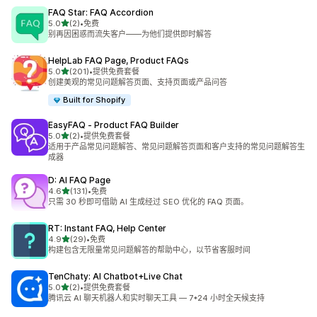
FAQ Star: FAQ Accordion
星（满分 5 星）
5.0
(2)
•
免费
总共 2 条评论
别再因困惑而流失客户——为他们提供即时解答
HelpLab FAQ Page, Product FAQs
星（满分 5 星）
5.0
(201)
•
提供免费套餐
总共 201 条评论
创建美观的常见问题解答页面、支持页面或产品问答
Built for Shopify
EasyFAQ ‑ Product FAQ Builder
星（满分 5 星）
5.0
(2)
•
提供免费套餐
总共 2 条评论
适用于产品常见问题解答、常见问题解答页面和客户支持的常见问题解答生
成器
D: AI FAQ Page
星（满分 5 星）
4.6
(131)
•
免费
总共 131 条评论
只需 30 秒即可借助 AI 生成经过 SEO 优化的 FAQ 页面。
RT: Instant FAQ, Help Center
星（满分 5 星）
4.9
(29)
•
免费
总共 29 条评论
构建包含无限量常见问题解答的帮助中心，以节省客服时间
TenChaty: AI Chatbot+Live Chat
星（满分 5 星）
5.0
(2)
•
提供免费套餐
总共 2 条评论
腾讯云 AI 聊天机器人和实时聊天工具 — 7*24 小时全天候支持