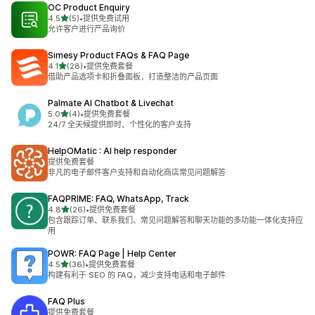
OC Product Enquiry
星（满分 5 星）
4.5
(5)
•
提供免费试用
总共 5 条评论
允许客户进行产品询价
Simesy Product FAQs & FAQ Page
星（满分 5 星）
4.1
(28)
•
提供免费套餐
总共 28 条评论
借助产品选项卡和折叠面板，打造整洁的产品页面
Palmate AI Chatbot & Livechat
星（满分 5 星）
5.0
(4)
•
提供免费套餐
总共 4 条评论
24/7 全天候提供即时、个性化的客户支持
HelpOMatic : AI help responder
提供免费套餐
非凡的电子邮件客户支持和自动化商店常见问题解答
FAQPRIME: FAQ, WhatsApp, Track
星（满分 5 星）
4.8
(26)
•
提供免费套餐
总共 26 条评论
包含跟踪订单、联系我们、常见问题解答和聊天功能的多功能一体化支持应
用
POWR: FAQ Page | Help Center
星（满分 5 星）
4.5
(36)
•
提供免费套餐
总共 36 条评论
构建有利于 SEO 的 FAQ，减少支持电话和电子邮件
FAQ Plus
提供免费套餐