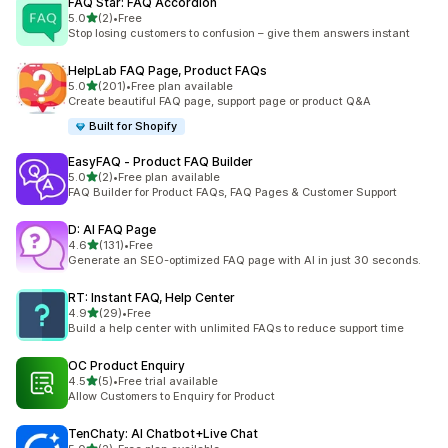
FAQ Star: FAQ Accordion
เต็ม 5 ดาว
5.0
(2)
•
Free
ทั้งหมด 2 รีวิว
Stop losing customers to confusion – give them answers instant
HelpLab FAQ Page, Product FAQs
เต็ม 5 ดาว
5.0
(201)
•
Free plan available
ทั้งหมด 201 รีวิว
Create beautiful FAQ page, support page or product Q&A
Built for Shopify
EasyFAQ ‑ Product FAQ Builder
เต็ม 5 ดาว
5.0
(2)
•
Free plan available
ทั้งหมด 2 รีวิว
FAQ Builder for Product FAQs, FAQ Pages & Customer Support
D: AI FAQ Page
เต็ม 5 ดาว
4.6
(131)
•
Free
ทั้งหมด 131 รีวิว
Generate an SEO-optimized FAQ page with AI in just 30 seconds.
RT: Instant FAQ, Help Center
เต็ม 5 ดาว
4.9
(29)
•
Free
ทั้งหมด 29 รีวิว
Build a help center with unlimited FAQs to reduce support time
OC Product Enquiry
เต็ม 5 ดาว
4.5
(5)
•
Free trial available
ทั้งหมด 5 รีวิว
Allow Customers to Enquiry for Product
TenChaty: AI Chatbot+Live Chat