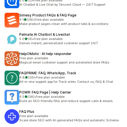
เต็ม 5 ดาว
5.0
(2)
•
Free plan available
ทั้งหมด 2 รีวิว
AI Chatbot & Live Chat by Tencent Cloud — 24/7 Support
Simesy Product FAQs & FAQ Page
เต็ม 5 ดาว
4.1
(28)
•
Free plan available
ทั้งหมด 28 รีวิว
Make product pages clean with product tabs & accordions
Palmate AI Chatbot & Livechat
เต็ม 5 ดาว
5.0
(4)
•
Free plan available
ทั้งหมด 4 รีวิว
Deliver instant, personalized customer support 24/7
HelpOMatic : AI help responder
Free plan available
Magical email customer support and automated store FAQs
FAQPRIME: FAQ, WhatsApp, Track
เต็ม 5 ดาว
4.8
(26)
•
Free plan available
ทั้งหมด 26 รีวิว
All-in-one support app for Track order, Contact us, FAQ & Chat
POWR: FAQ Page | Help Center
เต็ม 5 ดาว
4.5
(36)
•
Free plan available
ทั้งหมด 36 รีวิว
Build an SEO-friendly FAQ and reduce support calls & emails
FAQ Plus
Free plan available
Scale store SEO with AI-generated FAQs and automatic Schema