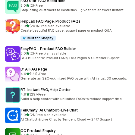
FAQ Star: FAQ Accordion
5つ星中
5.0
(2)
•
Free
合計レビュー数：2件
Stop losing customers to confusion – give them answers instant
HelpLab FAQ Page, Product FAQs
5つ星中
5.0
(201)
•
Free plan available
合計レビュー数：201件
Create beautiful FAQ page, support page or product Q&A
Built for Shopify
EasyFAQ ‑ Product FAQ Builder
5つ星中
5.0
(2)
•
Free plan available
合計レビュー数：2件
FAQ Builder for Product FAQs, FAQ Pages & Customer Support
D: AI FAQ Page
5つ星中
4.6
(131)
•
Free
合計レビュー数：131件
Generate an SEO-optimized FAQ page with AI in just 30 seconds.
RT: Instant FAQ, Help Center
5つ星中
4.9
(29)
•
Free
合計レビュー数：29件
Build a help center with unlimited FAQs to reduce support time
TenChaty: AI Chatbot+Live Chat
5つ星中
5.0
(2)
•
Free plan available
合計レビュー数：2件
AI Chatbot & Live Chat by Tencent Cloud — 24/7 Support
OC Product Enquiry