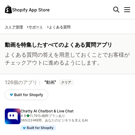
Shopify App Store
ストア管理
サポート
よくある質問
動画を特集したすべてのよくある質問アプリ
よくある質問の答えを用意しておくことでお客様が
チェックアウトに進めるようにします。
126個のアプリ：
動画
クリア
Built for Shopify
Chatty AI Chatbot & Live Chat
5つ星中
4.9
(1,791)
•
無料プランあり
合計レビュー数：1791件
365日24時間、あなたのビジネスを支えるAI
Built for Shopify