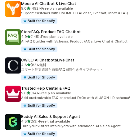
Moose AI Chatbot & Live Chat
5つ星中
5.0
(452)
•
Free plan available
合計レビュー数：452件
Support customer with UNLIMITED AI chat, livechat, inbox & FAQ
Built for Shopify
StoreFAQ: Product FAQ Chatbot
5つ星中
4.9
(145)
•
Free plan available
合計レビュー数：145件
AI FAQ Builder with Schema, Product FAQs, Live Chat & Chatbot
Built for Shopify
CWILL: AI Chatbot&Live Chat
5つ星中
4.8
(83)
•
無料
合計レビュー数：83件
スマート注文追跡と自動FAQ回答付きライブチャット
Built for Shopify
Trusted Help Center & FAQ
5つ星中
5.0
(84)
•
Free plan available
合計レビュー数：84件
Add customizable FAQ or product FAQs with AI JSON-LD schema!
Built for Shopify
Buddy AI:Sales & Support Agent
5つ星中
4.8
(53)
•
Free trial available
合計レビュー数：53件
Turn your visitors into buyers with advanced AI Sales Agent
Built for Shopify