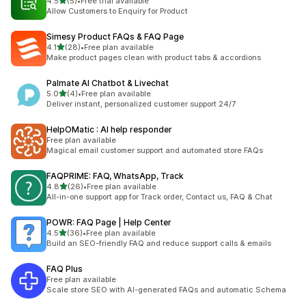
5つ星中
4.5
(5)
•
Free trial available
合計レビュー数：5件
Allow Customers to Enquiry for Product
Simesy Product FAQs & FAQ Page
5つ星中
4.1
(28)
•
Free plan available
合計レビュー数：28件
Make product pages clean with product tabs & accordions
Palmate AI Chatbot & Livechat
5つ星中
5.0
(4)
•
Free plan available
合計レビュー数：4件
Deliver instant, personalized customer support 24/7
HelpOMatic : AI help responder
Free plan available
Magical email customer support and automated store FAQs
FAQPRIME: FAQ, WhatsApp, Track
5つ星中
4.8
(26)
•
Free plan available
合計レビュー数：26件
All-in-one support app for Track order, Contact us, FAQ & Chat
POWR: FAQ Page | Help Center
5つ星中
4.5
(36)
•
Free plan available
合計レビュー数：36件
Build an SEO-friendly FAQ and reduce support calls & emails
FAQ Plus
Free plan available
Scale store SEO with AI-generated FAQs and automatic Schema