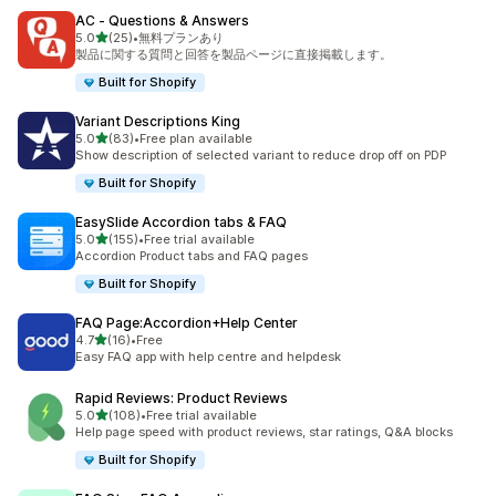
AC ‑ Questions & Answers
5つ星中
5.0
(25)
•
無料プランあり
合計レビュー数：25件
製品に関する質問と回答を製品ページに直接掲載します。
Built for Shopify
Variant Descriptions King
5つ星中
5.0
(83)
•
Free plan available
合計レビュー数：83件
Show description of selected variant to reduce drop off on PDP
Built for Shopify
EasySlide Accordion tabs & FAQ
5つ星中
5.0
(155)
•
Free trial available
合計レビュー数：155件
Accordion Product tabs and FAQ pages
Built for Shopify
FAQ Page:Accordion+Help Center
5つ星中
4.7
(16)
•
Free
合計レビュー数：16件
Easy FAQ app with help centre and helpdesk
Rapid Reviews: Product Reviews
5つ星中
5.0
(108)
•
Free trial available
合計レビュー数：108件
Help page speed with product reviews, star ratings, Q&A blocks
Built for Shopify