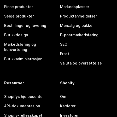
Finne produkter
Markedsplasser
Selge produkter
Produktanmeldelser
Bestillinger og levering
Mersalg og pakker
Butikkdesign
E-postmarkedsføring
Markedsføring og
SEO
konvertering
Frakt
Butikkadministrasjon
Valuta og oversettelse
Ressurser
Shopify
Shopifys hjelpesenter
Om
API-dokumentasjon
Karrierer
Shopify-fellesskapet
Investorer