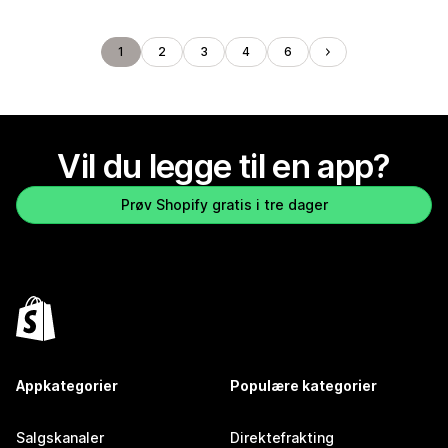
1
2
3
4
6
Vil du legge til en app?
Prøv Shopify gratis i tre dager
Appkategorier
Populære kategorier
Salgskanaler
Direktefrakting