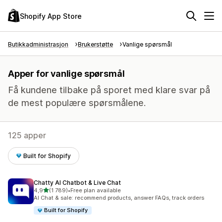
Shopify App Store
Butikkadministrasjon
Brukerstøtte
Vanlige spørsmål
Apper for vanlige spørsmål
Få kundene tilbake på sporet med klare svar på
de mest populære spørsmålene.
125 apper
Built for Shopify
Chatty AI Chatbot & Live Chat
av 5 stjerner
4,9
(1 789)
•
Free plan available
Totalt 1789 omtaler
AI Chat & sale: recommend products, answer FAQs, track orders
Built for Shopify