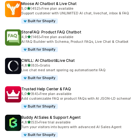
Moose AI Chatbot & Live Chat
av 5 stjerner
5,0
(452)
•
Free plan available
Totalt 452 omtaler
Support customer with UNLIMITED AI chat, livechat, inbox & FAQ
Built for Shopify
StoreFAQ: Product FAQ Chatbot
av 5 stjerner
4,9
(146)
•
Free plan available
Totalt 146 omtaler
AI FAQ Builder with Schema, Product FAQs, Live Chat & Chatbot
Built for Shopify
CWILL: AI Chatbot&Live Chat
av 5 stjerner
4,8
(83)
•
Gratis
Totalt 83 omtaler
Live chat med smart sporing og automatiserte FAQ
Built for Shopify
Trusted Help Center & FAQ
av 5 stjerner
5,0
(84)
•
Free plan available
Totalt 84 omtaler
Add customizable FAQ or product FAQs with AI JSON-LD schema!
Built for Shopify
Buddy AI:Sales & Support Agent
av 5 stjerner
4,8
(53)
•
Free trial available
Totalt 53 omtaler
Turn your visitors into buyers with advanced AI Sales Agent
Built for Shopify