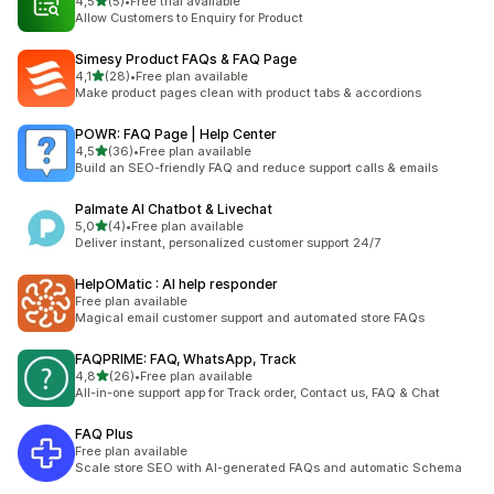
av 5 stjerner
4,5
(5)
•
Free trial available
Totalt 5 omtaler
Allow Customers to Enquiry for Product
Simesy Product FAQs & FAQ Page
av 5 stjerner
4,1
(28)
•
Free plan available
Totalt 28 omtaler
Make product pages clean with product tabs & accordions
POWR: FAQ Page | Help Center
av 5 stjerner
4,5
(36)
•
Free plan available
Totalt 36 omtaler
Build an SEO-friendly FAQ and reduce support calls & emails
Palmate AI Chatbot & Livechat
av 5 stjerner
5,0
(4)
•
Free plan available
Totalt 4 omtaler
Deliver instant, personalized customer support 24/7
HelpOMatic : AI help responder
Free plan available
Magical email customer support and automated store FAQs
FAQPRIME: FAQ, WhatsApp, Track
av 5 stjerner
4,8
(26)
•
Free plan available
Totalt 26 omtaler
All-in-one support app for Track order, Contact us, FAQ & Chat
FAQ Plus
Free plan available
Scale store SEO with AI-generated FAQs and automatic Schema