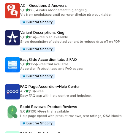
AC ‑ Questions & Answers
av 5 stjerner
5,0
(25)
•
Gratis abonnement tilgjengelig
Totalt 25 omtaler
Vis frem produktspørsmål og -svar direkte på produktsiden
Built for Shopify
Variant Descriptions King
av 5 stjerner
5,0
(84)
•
Free plan available
Totalt 84 omtaler
Show description of selected variant to reduce drop off on PDP
Built for Shopify
EasySlide Accordion tabs & FAQ
av 5 stjerner
5,0
(155)
•
Free trial available
Totalt 155 omtaler
Accordion Product tabs and FAQ pages
Built for Shopify
FAQ Page:Accordion+Help Center
av 5 stjerner
4,7
(16)
•
Free
Totalt 16 omtaler
Easy FAQ app with help centre and helpdesk
Rapid Reviews: Product Reviews
av 5 stjerner
5,0
(108)
•
Free trial available
Totalt 108 omtaler
Help page speed with product reviews, star ratings, Q&A blocks
Built for Shopify