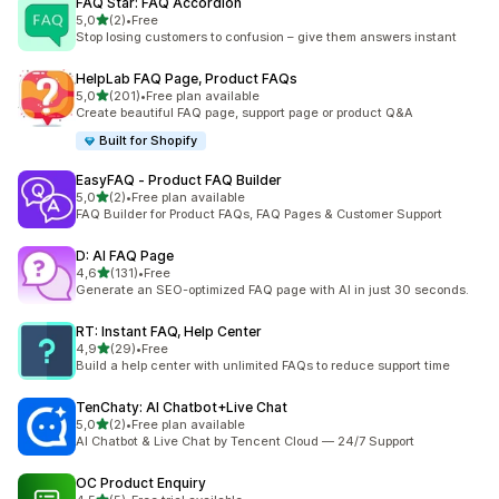
FAQ Star: FAQ Accordion
av 5 stjerner
5,0
(2)
•
Free
Totalt 2 omtaler
Stop losing customers to confusion – give them answers instant
HelpLab FAQ Page, Product FAQs
av 5 stjerner
5,0
(201)
•
Free plan available
Totalt 201 omtaler
Create beautiful FAQ page, support page or product Q&A
Built for Shopify
EasyFAQ ‑ Product FAQ Builder
av 5 stjerner
5,0
(2)
•
Free plan available
Totalt 2 omtaler
FAQ Builder for Product FAQs, FAQ Pages & Customer Support
D: AI FAQ Page
av 5 stjerner
4,6
(131)
•
Free
Totalt 131 omtaler
Generate an SEO-optimized FAQ page with AI in just 30 seconds.
RT: Instant FAQ, Help Center
av 5 stjerner
4,9
(29)
•
Free
Totalt 29 omtaler
Build a help center with unlimited FAQs to reduce support time
TenChaty: AI Chatbot+Live Chat
av 5 stjerner
5,0
(2)
•
Free plan available
Totalt 2 omtaler
AI Chatbot & Live Chat by Tencent Cloud — 24/7 Support
OC Product Enquiry