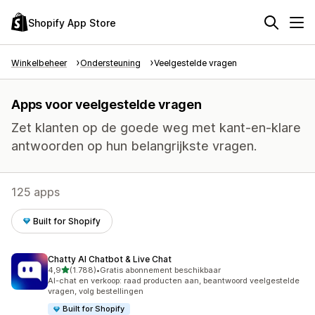
Shopify App Store
Winkelbeheer
Ondersteuning
Veelgestelde vragen
Apps voor veelgestelde vragen
Zet klanten op de goede weg met kant-en-klare
antwoorden op hun belangrijkste vragen.
125 apps
Built for Shopify
Chatty AI Chatbot & Live Chat
van 5 sterren
4,9
(1.788)
•
Gratis abonnement beschikbaar
1788 recensies in totaal
AI-chat en verkoop: raad producten aan, beantwoord veelgestelde
vragen, volg bestellingen
Built for Shopify