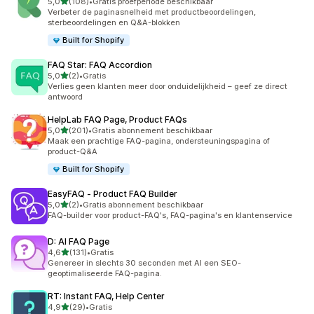
van 5 sterren
5,0
(108)
•
Gratis proefperiode beschikbaar
108 recensies in totaal
Verbeter de paginasnelheid met productbeoordelingen,
sterbeoordelingen en Q&A-blokken
Built for Shopify
FAQ Star: FAQ Accordion
van 5 sterren
5,0
(2)
•
Gratis
2 recensies in totaal
Verlies geen klanten meer door onduidelijkheid – geef ze direct
antwoord
HelpLab FAQ Page, Product FAQs
van 5 sterren
5,0
(201)
•
Gratis abonnement beschikbaar
201 recensies in totaal
Maak een prachtige FAQ-pagina, ondersteuningspagina of
product-Q&A
Built for Shopify
EasyFAQ ‑ Product FAQ Builder
van 5 sterren
5,0
(2)
•
Gratis abonnement beschikbaar
2 recensies in totaal
FAQ-builder voor product-FAQ's, FAQ-pagina's en klantenservice
D: AI FAQ Page
van 5 sterren
4,6
(131)
•
Gratis
131 recensies in totaal
Genereer in slechts 30 seconden met AI een SEO-
geoptimaliseerde FAQ-pagina.
RT: Instant FAQ, Help Center
van 5 sterren
4,9
(29)
•
Gratis
29 recensies in totaal