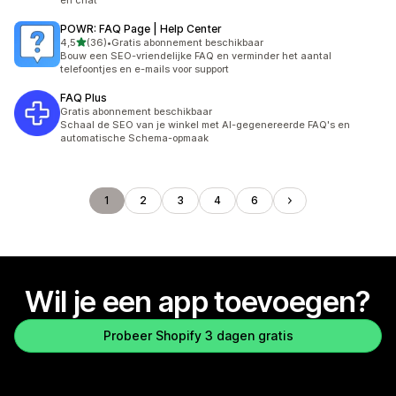
en chat
POWR: FAQ Page | Help Center
van 5 sterren
4,5
(36)
•
Gratis abonnement beschikbaar
36 recensies in totaal
Bouw een SEO-vriendelijke FAQ en verminder het aantal
telefoontjes en e-mails voor support
FAQ Plus
Gratis abonnement beschikbaar
Schaal de SEO van je winkel met AI-gegenereerde FAQ's en
automatische Schema-opmaak
1
2
3
4
6
Wil je een app toevoegen?
Probeer Shopify 3 dagen gratis