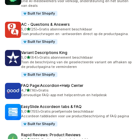
Drie AI-medewerkers voor verkoop, ondersteuning en het sluiten
van deals
Built for Shopify
AC ‑ Questions & Answers
van 5 sterren
5,0
(25)
•
Gratis abonnement beschikbaar
25 recensies in totaal
Toon productvragen en -antwoorden direct op de productpagina.
Built for Shopify
Variant Descriptions King
van 5 sterren
5,0
(84)
•
Gratis abonnement beschikbaar
84 recensies in totaal
Toon de beschrijving van de geselecteerde variant om afhaken op
de productpagina te verminderen
Built for Shopify
FAQ Page:Accordion+Help Center
van 5 sterren
4,7
(16)
•
Gratis
16 recensies in totaal
Eenvoudige FAQ-app met helpcentrum en helpdesk
EasySlide Accordeon tabs & FAQ
van 5 sterren
5,0
(155)
•
Gratis proefperiode beschikbaar
155 recensies in totaal
Accordeon tabbladen voor uw productbeschrijving of FAQ pagina
Built for Shopify
Rapid Reviews: Product Reviews