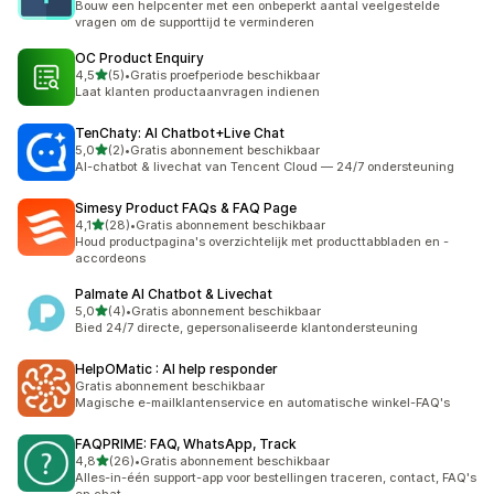
Bouw een helpcenter met een onbeperkt aantal veelgestelde
vragen om de supporttijd te verminderen
OC Product Enquiry
van 5 sterren
4,5
(5)
•
Gratis proefperiode beschikbaar
5 recensies in totaal
Laat klanten productaanvragen indienen
TenChaty: AI Chatbot+Live Chat
van 5 sterren
5,0
(2)
•
Gratis abonnement beschikbaar
2 recensies in totaal
AI-chatbot & livechat van Tencent Cloud — 24/7 ondersteuning
Simesy Product FAQs & FAQ Page
van 5 sterren
4,1
(28)
•
Gratis abonnement beschikbaar
28 recensies in totaal
Houd productpagina's overzichtelijk met producttabbladen en -
accordeons
Palmate AI Chatbot & Livechat
van 5 sterren
5,0
(4)
•
Gratis abonnement beschikbaar
4 recensies in totaal
Bied 24/7 directe, gepersonaliseerde klantondersteuning
HelpOMatic : AI help responder
Gratis abonnement beschikbaar
Magische e-mailklantenservice en automatische winkel-FAQ's
FAQPRIME: FAQ, WhatsApp, Track
van 5 sterren
4,8
(26)
•
Gratis abonnement beschikbaar
26 recensies in totaal
Alles-in-één support-app voor bestellingen traceren, contact, FAQ's