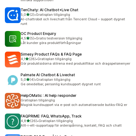
minska supporttiden
TenChaty: AI Chatbot+Live Chat
av 5 stjärnor
5,0
(2)
•
Gratisplan tillgänglig
2 recensioner totalt
AI-chattrobot och livechatt från Tencent Cloud – support dygnet
runt
OC Product Enquiry
av 5 stjärnor
4,5
(5)
•
Gratis testversion tillgänglig
5 recensioner totalt
Låt kunder göra produktförfrågningar
Simesy Product FAQs & FAQ Page
av 5 stjärnor
4,1
(28)
•
Gratisplan tillgänglig
28 recensioner totalt
Gör produktsidorna stilrena med produktflikar och dragspelsmenyer
Palmate AI Chatbot & Livechat
av 5 stjärnor
5,0
(4)
•
Gratisplan tillgänglig
4 recensioner totalt
Ge omedelbar, personlig kundsupport dygnet runt
HelpOMatic : AI help responder
Gratisplan tillgänglig
Magisk kundsupport via e-post och automatiserade butiks-FAQ:er
FAQPRIME: FAQ, WhatsApp, Track
av 5 stjärnor
4,8
(26)
•
Gratisplan tillgänglig
26 recensioner totalt
Allt-i-ett-supportapp för orderspårning, kontakt, FAQ och chatt