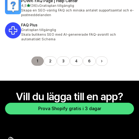
POWR: FAQ Page | Help Center
av 5 stjärnor
4,5
(36)
•
Gratisplan tillgänglig
36 recensioner totalt
Skapa en SEO-vänlig FAQ och minska antalet supportsamtal och e-
postmeddelanden
FAQ Plus
Gratisplan tillgänglig
Skala butikens SEO med AI-genererade FAQ-avsnitt och
automatiskt Schema
1
2
3
4
6
Vill du lägga till en app?
Prova Shopify gratis i 3 dagar