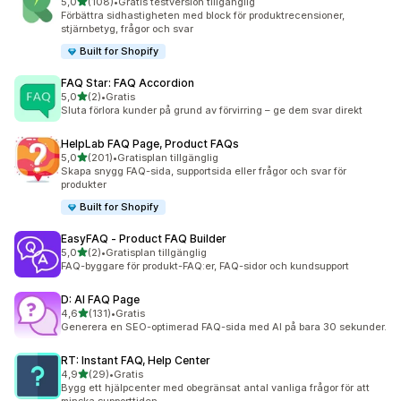
av 5 stjärnor
5,0
(108)
•
Gratis testversion tillgänglig
108 recensioner totalt
Förbättra sidhastigheten med block för produktrecensioner,
stjärnbetyg, frågor och svar
Built for Shopify
FAQ Star: FAQ Accordion
av 5 stjärnor
5,0
(2)
•
Gratis
2 recensioner totalt
Sluta förlora kunder på grund av förvirring – ge dem svar direkt
HelpLab FAQ Page, Product FAQs
av 5 stjärnor
5,0
(201)
•
Gratisplan tillgänglig
201 recensioner totalt
Skapa snygg FAQ-sida, supportsida eller frågor och svar för
produkter
Built for Shopify
EasyFAQ ‑ Product FAQ Builder
av 5 stjärnor
5,0
(2)
•
Gratisplan tillgänglig
2 recensioner totalt
FAQ-byggare för produkt-FAQ:er, FAQ-sidor och kundsupport
D: AI FAQ Page
av 5 stjärnor
4,6
(131)
•
Gratis
131 recensioner totalt
Generera en SEO-optimerad FAQ-sida med AI på bara 30 sekunder.
RT: Instant FAQ, Help Center
av 5 stjärnor
4,9
(29)
•
Gratis
29 recensioner totalt
Bygg ett hjälpcenter med obegränsat antal vanliga frågor för att