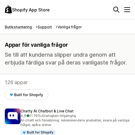
Shopify App Store
Butikshantering
Support
Vanliga frågor
Appar för vanliga frågor
Se till att kunderna slipper undra genom att
erbjuda färdiga svar på deras vanligaste frågor.
126 appar
Built for Shopify
Chatty AI Chatbot & Live Chat
av 5 stjärnor
4,9
(1 791)
•
Gratisplan tillgänglig
1791 recensioner totalt
AI-chatt och försäljning: rekommendera produkter, svara på vanliga
frågor, spåra ordrar
Built for Shopify