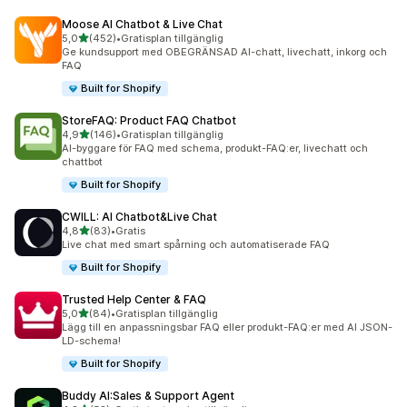
Moose AI Chatbot & Live Chat
av 5 stjärnor
5,0
(452)
•
Gratisplan tillgänglig
452 recensioner totalt
Ge kundsupport med OBEGRÄNSAD AI-chatt, livechatt, inkorg och
FAQ
Built for Shopify
StoreFAQ: Product FAQ Chatbot
av 5 stjärnor
4,9
(146)
•
Gratisplan tillgänglig
146 recensioner totalt
AI-byggare för FAQ med schema, produkt-FAQ:er, livechatt och
chattbot
Built for Shopify
CWILL: AI Chatbot&Live Chat
av 5 stjärnor
4,8
(83)
•
Gratis
83 recensioner totalt
Live chat med smart spårning och automatiserade FAQ
Built for Shopify
Trusted Help Center & FAQ
av 5 stjärnor
5,0
(84)
•
Gratisplan tillgänglig
84 recensioner totalt
Lägg till en anpassningsbar FAQ eller produkt-FAQ:er med AI JSON-
LD-schema!
Built for Shopify
Buddy AI:Sales & Support Agent