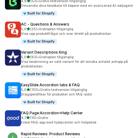
av 5 stjärnor
4,8
(53)
•
Gratis testversion tillgänglig
53 recensioner totalt
Omvandla dina besökare till köpare med en avancerad AI-säljagent
Built for Shopify
AC ‑ Questions & Answers
av 5 stjärnor
5,0
(25)
•
Gratisplan tillgänglig
25 recensioner totalt
Visa upp produktfrågor och svar direkt på produktsidan
Built for Shopify
Variant Descriptions King
av 5 stjärnor
5,0
(83)
•
Gratisplan tillgänglig
83 recensioner totalt
Visa beskrivning av vald variant för att minska antalet avhopp på
produktsidan
Built for Shopify
EasySlide Accordion tabs & FAQ
av 5 stjärnor
5,0
(155)
•
Gratis testversion tillgänglig
155 recensioner totalt
Dragspelsflikar för produkter och FAQ-sidor
Built for Shopify
FAQ Page:Accordion+Help Center
av 5 stjärnor
4,7
(16)
•
Gratis
16 recensioner totalt
Enkel FAQ-app med hjälpcenter och helpdesk
Rapid Reviews: Product Reviews