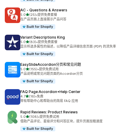
AC ‑ Questions & Answers
星（满分 5 星）
5.0
(25)
•
提供免费套餐
总共 25 条评论
在产品页面上直接展示产品问答
Built for Shopify
Variant Descriptions King
星（满分 5 星）
5.0
(83)
•
提供免费套餐
总共 83 条评论
显示所选多属性的描述，以降低产品详细信息页面 (PDP) 的流失率
Built for Shopify
EasySlideAccordion分页和常见问题
星（满分 5 星）
5.0
(155)
•
提供免费试用
总共 155 条评论
产品说明或常见问题页面的Accordion分页
Built for Shopify
FAQ Page:Accordion+Help Center
星（满分 5 星）
4.7
(16)
•
免费
总共 16 条评论
带有帮助中心和帮助台的简易 FAQ 应用
Rapid Reviews: Product Reviews
星（满分 5 星）
5.0
(108)
•
提供免费试用
总共 108 条评论
借助产品评论、星级评分和问答区块，提升页面加载速度
Built for Shopify