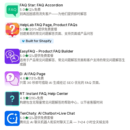
FAQ Star: FAQ Accordion
星（满分 5 星）
5.0
(2)
•
免费
总共 2 条评论
别再因困惑而流失客户——为他们提供即时解答
HelpLab FAQ Page, Product FAQs
星（满分 5 星）
5.0
(201)
•
提供免费套餐
总共 201 条评论
创建美观的常见问题解答页面、支持页面或产品问答
Built for Shopify
EasyFAQ ‑ Product FAQ Builder
星（满分 5 星）
5.0
(2)
•
提供免费套餐
总共 2 条评论
适用于产品常见问题解答、常见问题解答页面和客户支持的常见问题解答生
成器
D: AI FAQ Page
星（满分 5 星）
4.6
(131)
•
免费
总共 131 条评论
只需 30 秒即可借助 AI 生成经过 SEO 优化的 FAQ 页面。
RT: Instant FAQ, Help Center
星（满分 5 星）
4.9
(29)
•
免费
总共 29 条评论
构建包含无限量常见问题解答的帮助中心，以节省客服时间
TenChaty: AI Chatbot+Live Chat
星（满分 5 星）
5.0
(2)
•
提供免费套餐
总共 2 条评论
腾讯云 AI 聊天机器人和实时聊天工具 — 7*24 小时全天候支持