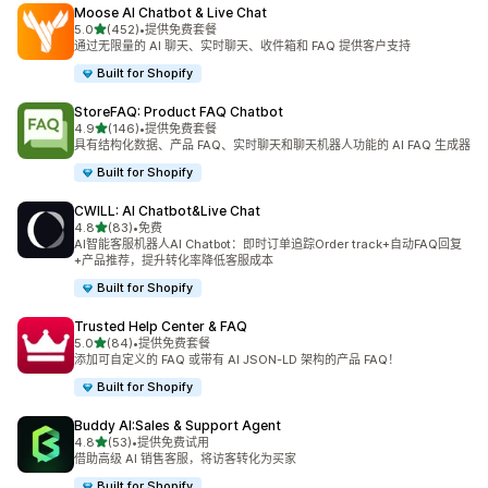
Moose AI Chatbot & Live Chat
星（满分 5 星）
5.0
(452)
•
提供免费套餐
总共 452 条评论
通过无限量的 AI 聊天、实时聊天、收件箱和 FAQ 提供客户支持
Built for Shopify
StoreFAQ: Product FAQ Chatbot
星（满分 5 星）
4.9
(146)
•
提供免费套餐
总共 146 条评论
具有结构化数据、产品 FAQ、实时聊天和聊天机器人功能的 AI FAQ 生成器
Built for Shopify
CWILL: AI Chatbot&Live Chat
星（满分 5 星）
4.8
(83)
•
免费
总共 83 条评论
AI智能客服机器人AI Chatbot：即时订单追踪Order track+自动FAQ回复
+产品推荐，提升转化率降低客服成本
Built for Shopify
Trusted Help Center & FAQ
星（满分 5 星）
5.0
(84)
•
提供免费套餐
总共 84 条评论
添加可自定义的 FAQ 或带有 AI JSON-LD 架构的产品 FAQ！
Built for Shopify
Buddy AI:Sales & Support Agent
星（满分 5 星）
4.8
(53)
•
提供免费试用
总共 53 条评论
借助高级 AI 销售客服，将访客转化为买家
Built for Shopify