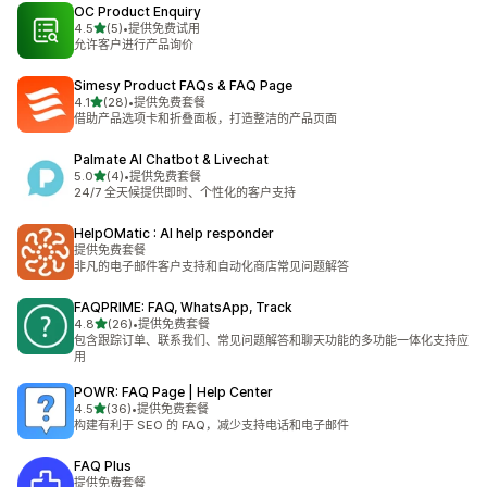
OC Product Enquiry
星（满分 5 星）
4.5
(5)
•
提供免费试用
总共 5 条评论
允许客户进行产品询价
Simesy Product FAQs & FAQ Page
星（满分 5 星）
4.1
(28)
•
提供免费套餐
总共 28 条评论
借助产品选项卡和折叠面板，打造整洁的产品页面
Palmate AI Chatbot & Livechat
星（满分 5 星）
5.0
(4)
•
提供免费套餐
总共 4 条评论
24/7 全天候提供即时、个性化的客户支持
HelpOMatic : AI help responder
提供免费套餐
非凡的电子邮件客户支持和自动化商店常见问题解答
FAQPRIME: FAQ, WhatsApp, Track
星（满分 5 星）
4.8
(26)
•
提供免费套餐
总共 26 条评论
包含跟踪订单、联系我们、常见问题解答和聊天功能的多功能一体化支持应
用
POWR: FAQ Page | Help Center
星（满分 5 星）
4.5
(36)
•
提供免费套餐
总共 36 条评论
构建有利于 SEO 的 FAQ，减少支持电话和电子邮件
FAQ Plus
提供免费套餐