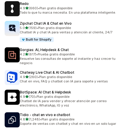
Redo
de 5 estrellas
4.9
(660)
•
Plan gratis disponible
660 reseñas en total
Todo lo que tu marca necesita. En una plataforma inteligente.
Zipchat Chat IA & Chat en Vivo
de 5 estrellas
5.0
(159)
•
Plan gratis disponible
159 reseñas en total
Chatbot IA y chat IA para ventas y atención al cliente, 24/7
Built for Shopify
Gorgias: AI, Helpdesk & Chat
de 5 estrellas
4.2
(617)
•
Prueba gratis disponible
617 reseñas en total
Resuelve las consultas de soporte al instante y haz crecer tu
negocio.
Chatway Live Chat & AI Chatbot
de 5 estrellas
4.9
(260)
•
Plan gratis disponible
260 reseñas en total
Chat en vivo, FAQ y chatbot con IA para soporte y ventas
BotSpace: AI Chat & Helpdesk
de 5 estrellas
4.9
(70)
•
Plan gratis disponible
70 reseñas en total
Chatbot de IA para vender y ofrecer atención por correo
electrónico, WhatsApp, IG y voz
Tidio ‑ chat en vivo e chatbot
de 5 estrellas
4.8
(1,248)
•
Plan gratis disponible
1248 reseñas en total
Soporte de ventas con chatbot y chat en vivo en un solo lugar