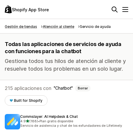
Shopify App Store
Gestión de tiendas
Atención al cliente
Servicio de ayuda
Todas las aplicaciones de servicios de ayuda
con funciones para la chatbot
Gestiona todos tus hilos de atención al cliente y
resuelve todos los problemas en un solo lugar.
215 aplicaciones con
Chatbot
Borrar
Built for Shopify
Commslayer: AI Helpdesk & Chat
de 5 estrellas
4.9
(188)
•
Plan gratis disponible
188 reseñas en total
Servicio de asistencia y chat de los exfundadores de Lifetimely