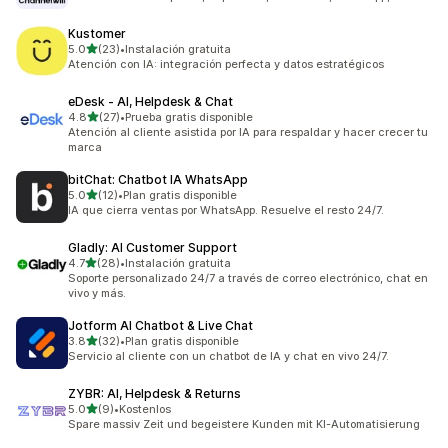
Kustomer
de 5 estrellas
5.0
(23)
•
Instalación gratuita
23 reseñas en total
Atención con IA: integración perfecta y datos estratégicos
eDesk ‑ AI, Helpdesk & Chat
de 5 estrellas
4.8
(27)
•
Prueba gratis disponible
27 reseñas en total
Atención al cliente asistida por IA para respaldar y hacer crecer tu
marca
bitChat: Chatbot IA WhatsApp
de 5 estrellas
5.0
(12)
•
Plan gratis disponible
12 reseñas en total
IA que cierra ventas por WhatsApp. Resuelve el resto 24/7.
Gladly: AI Customer Support
de 5 estrellas
4.7
(28)
•
Instalación gratuita
28 reseñas en total
Soporte personalizado 24/7 a través de correo electrónico, chat en
vivo y más.
Jotform AI Chatbot & Live Chat
de 5 estrellas
3.8
(32)
•
Plan gratis disponible
32 reseñas en total
Servicio al cliente con un chatbot de IA y chat en vivo 24/7.
ZYBR: AI, Helpdesk & Returns
de 5 estrellas
5.0
(9)
•
Kostenlos
9 reseñas en total
Spare massiv Zeit und begeistere Kunden mit KI-Automatisierung