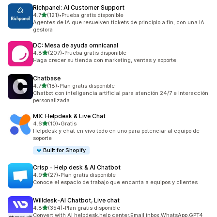
Richpanel: AI Customer Support
de 5 estrellas
4.7
(121)
•
Prueba gratis disponible
121 reseñas en total
Agentes de IA que resuelven tickets de principio a fin, con una IA
gestora
DC: Mesa de ayuda omnicanal
de 5 estrellas
4.8
(207)
•
Prueba gratis disponible
207 reseñas en total
Haga crecer su tienda con marketing, ventas y soporte.
Chatbase
de 5 estrellas
4.7
(18)
•
Plan gratis disponible
18 reseñas en total
Chatbot con inteligencia artificial para atención 24/7 e interacción
personalizada
MX: Helpdesk & Live Chat
de 5 estrellas
4.6
(10)
•
Gratis
10 reseñas en total
Helpdesk y chat en vivo todo en uno para potenciar al equipo de
soporte
Built for Shopify
Crisp ‑ Help desk & AI Chatbot
de 5 estrellas
4.9
(27)
•
Plan gratis disponible
27 reseñas en total
Conoce el espacio de trabajo que encanta a equipos y clientes
Willdesk‑AI Chatbot, Live chat
de 5 estrellas
4.8
(354)
•
Plan gratis disponible
354 reseñas en total
Convert with AI helpdesk,help center,Email inbox,WhatsApp,GPT4