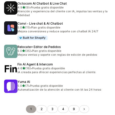
Octocom AI Chatbot & Live Chat
de 5 estrellas
4.9
(9)
•
Prueba gratis disponible
9 reseñas en total
Atención y experiencia del cliente con IA, impulsa las ventas y la
fidelidad
Convi ‑ Live chat & AI Chatbot
de 5 estrellas
5.0
(11)
•
Plan gratis disponible
11 reseñas en total
Mejora conversiones y reduce soporte con chatbot IA 24/7
Built for Shopify
Relocate+ Editor de Pedidos
de 5 estrellas
5.0
(35)
•
Plan gratis disponible
35 reseñas en total
Mejora ventas y soporte con reglas de edición de pedidos
Fin AI Agent & Intercom
de 5 estrellas
4.6
(16)
•
Prueba gratis disponible
16 reseñas en total
IA creada para ofrecer experiencias perfectas al cliente.
Yuma AI
de 5 estrellas
5.0
(7)
•
Prueba gratis disponible
7 reseñas en total
Automatización de la atención al cliente con IA las 24 horas
1
2
3
4
9