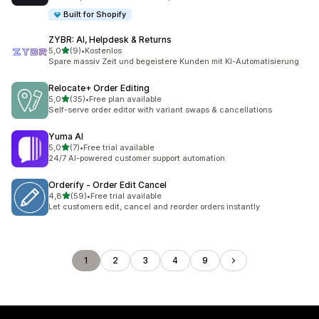
Built for Shopify
ZYBR: AI, Helpdesk & Returns
na 5 gwiazdek
5,0
(9)
•
Kostenlos
Łączna liczba recenzji: 9
Spare massiv Zeit und begeistere Kunden mit KI-Automatisierung
Relocate+ Order Editing
na 5 gwiazdek
5,0
(35)
•
Free plan available
Łączna liczba recenzji: 35
Self-serve order editor with variant swaps & cancellations
Yuma AI
na 5 gwiazdek
5,0
(7)
•
Free trial available
Łączna liczba recenzji: 7
24/7 AI-powered customer support automation
Orderify ‑ Order Edit Cancel
na 5 gwiazdek
4,8
(59)
•
Free trial available
Łączna liczba recenzji: 59
Let customers edit, cancel and reorder orders instantly
1
2
3
4
9