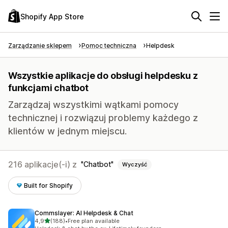
Shopify App Store
Zarządzanie sklepem
Pomoc techniczna
Helpdesk
Wszystkie aplikacje do obsługi helpdesku z
funkcjami chatbot
Zarządzaj wszystkimi wątkami pomocy
technicznej i rozwiązuj problemy każdego z
klientów w jednym miejscu.
216 aplikacje(-i) z
Chatbot
Wyczyść
Built for Shopify
Commslayer: AI Helpdesk & Chat
na 5 gwiazdek
4,9
(188)
•
Free plan available
Łączna liczba recenzji: 188