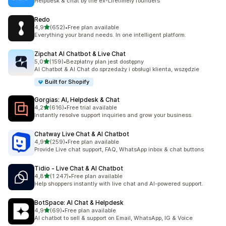
Helpdesk & chat by the ex-Lifetimely founders
Redo
na 5 gwiazdek
4,9
(652)
•
Free plan available
Łączna liczba recenzji: 652
Everything your brand needs. In one intelligent platform.
Zipchat AI Chatbot & Live Chat
na 5 gwiazdek
5,0
(159)
•
Bezpłatny plan jest dostępny
Łączna liczba recenzji: 159
AI Chatbot & AI Chat do sprzedaży i obsługi klienta, wszędzie
Built for Shopify
Gorgias: AI, Helpdesk & Chat
na 5 gwiazdek
4,2
(616)
•
Free trial available
Łączna liczba recenzji: 616
Instantly resolve support inquiries and grow your business.
Chatway Live Chat & AI Chatbot
na 5 gwiazdek
4,9
(259)
•
Free plan available
Łączna liczba recenzji: 259
Provide Live chat support, FAQ, WhatsApp inbox & chat buttons
Tidio ‑ Live Chat & AI Chatbot
na 5 gwiazdek
4,8
(1 247)
•
Free plan available
Łączna liczba recenzji: 1247
Help shoppers instantly with live chat and AI-powered support.
BotSpace: AI Chat & Helpdesk
na 5 gwiazdek
4,9
(69)
•
Free plan available
Łączna liczba recenzji: 69
AI chatbot to sell & support on Email, WhatsApp, IG & Voice