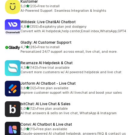
Kustomer
na 5 gwiazdek
5,0
(23)
•
Free to install
Łączna liczba recenzji: 23
AI-Powered Support: Seamless Integration & Insights
Willdesk: Live Chat&AI Chatbot
na 5 gwiazdek
4,8
(355)
•
Bezpłatny plan jest dostępny
Łączna liczba recenzji: 355
Convert with AI helpdesk,help center,Email inbox,WhatsApp,GPT4
Gladly: AI Customer Support
na 5 gwiazdek
4,7
(28)
•
Free to install
Łączna liczba recenzji: 28
Personalized 24/7 support across email, live chat, and more.
Re:amaze AI Helpdesk & Chat
na 5 gwiazdek
4,5
(143)
•
Free trial available
Łączna liczba recenzji: 143
Convert more customers w/ AI powered helpdesk and live chat
Jotform AI Chatbot ‑ Live Chat
na 5 gwiazdek
3,8
(32)
•
Free plan available
Łączna liczba recenzji: 32
Improve customer support with AI livechat and boost your sales
bitChat: AI Live Chat & Sales
na 5 gwiazdek
5,0
(12)
•
Free plan available
Łączna liczba recenzji: 12
AI that answers & sells on live chat, WhatsApp & Instagram
Convi: AI Chatbot & Live chat
na 5 gwiazdek
5,0
(11)
•
Free plan available
Łączna liczba recenzji: 11
Claude-powered AI chatbot helpdesk. answers FAQ & contact us