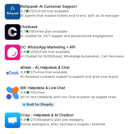
Richpanel: AI Customer Support
na 5 gwiazdek
4,7
(120)
•
Free trial available
Łączna liczba recenzji: 120
AI agents that resolve tickets end to end, with an AI manager
Chatbase
na 5 gwiazdek
4,7
(19)
•
Free plan available
Łączna liczba recenzji: 19
AI chatbot for 24/7 support and personalized engagement
DC: WhatsApp Marketing + API
na 5 gwiazdek
4,8
(205)
•
Free trial available
Łączna liczba recenzji: 205
AI Chatbot for IG/FB/Email, WhatsApp Automation, Cart Recovery
eDesk ‑ AI, Helpdesk & Chat
na 5 gwiazdek
4,8
(27)
•
Free trial available
Łączna liczba recenzji: 27
AI-Assisted customer support to support and grow your brand
MX: Helpdesk & Live Chat
na 5 gwiazdek
4,6
(10)
•
Free
Łączna liczba recenzji: 10
All-in-one Helpdesk and Live Chat to power up support team
Built for Shopify
Crisp ‑ Helpdesk & AI Chatbot
na 5 gwiazdek
4,9
(27)
•
Bezpłatny plan jest dostępny
Łączna liczba recenzji: 27
Poznaj workspace, który zachwyca zespoły i klientów