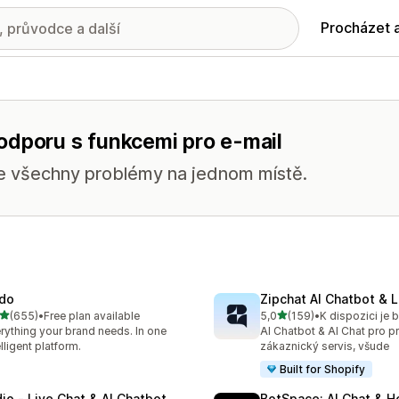
Procházet 
odporu s funkcemi pro e-mail
te všechny problémy na jednom místě.
do
Zipchat AI Chatbot & L
z 5 hvězd
z 5 hvězd
(655)
•
Free plan available
5,0
(159)
•
kový počet recenzí: 655
Celkový počet recenzí: 15
rything your brand needs. In one
AI Chatbot & AI Chat pro p
elligent platform.
zákaznický servis, všude
Built for Shopify
dio ‑ Live Chat & AI Chatbot
BotSpace: AI Chat & H