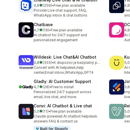
z 5 hvězd
4,9
(259)
•
Free plan available
4,8
Celkový počet recenzí: 259
Cel
Provide Live chat support, FAQ,
Hel
WhatsApp inbox & chat buttons
and
Chatbase
DC
z 5 hvězd
4,7
(19)
•
Free plan available
4,8
Celkový počet recenzí: 19
Cel
AI chatbot for 24/7 support and
AI 
personalized engagement
Aut
Willdesk: Live Chat&AI Chatbot
Ku
z 5 hvězd
4,8
(355)
•
K dispozici je bezplatný plán
5,0
Celkový počet recenzí: 355
Cel
Convert with AI helpdesk,help
AI-
center,Email inbox,WhatsApp,GPT4
Int
Gladly: AI Customer Support
Jo
z 5 hvězd
4,7
(28)
•
Free to install
3,8
Celkový počet recenzí: 28
Cel
Personalized 24/7 support across
Imp
email, live chat, and more.
liv
Convi: AI Chatbot & Live chat
Re
z 5 hvězd
5,0
(11)
•
Free plan available
5,0
Celkový počet recenzí: 11
Cel
Claude-powered AI chatbot helpdesk.
Sel
answers FAQ & contact us
swa
Built for Shopify