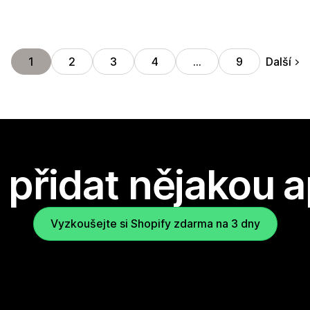
Další
1
2
3
4
…
9
přidat nějakou a
Vyzkoušejte si Shopify zdarma na 3 dny