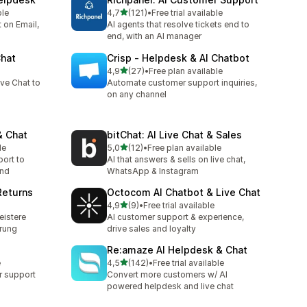
z 5 hvězd
ble
4,7
(121)
•
Free trial available
Celkový počet recenzí: 121
t on Email,
AI agents that resolve tickets end to
end, with an AI manager
Chat
Crisp ‑ Helpdesk & AI Chatbot
z 5 hvězd
4,9
(27)
•
Free plan available
Celkový počet recenzí: 27
ve Chat to
Automate customer support inquiries,
on any channel
& Chat
bitChat: AI Live Chat & Sales
z 5 hvězd
le
5,0
(12)
•
Free plan available
Celkový počet recenzí: 12
ort to
AI that answers & sells on live chat,
and
WhatsApp & Instagram
Returns
Octocom AI Chatbot & Live Chat
z 5 hvězd
4,9
(9)
•
Free trial available
Celkový počet recenzí: 9
eistere
AI customer support & experience,
erung
drive sales and loyalty
Re:amaze AI Helpdesk & Chat
z 5 hvězd
e
4,5
(142)
•
Free trial available
Celkový počet recenzí: 142
 support
Convert more customers w/ AI
powered helpdesk and live chat