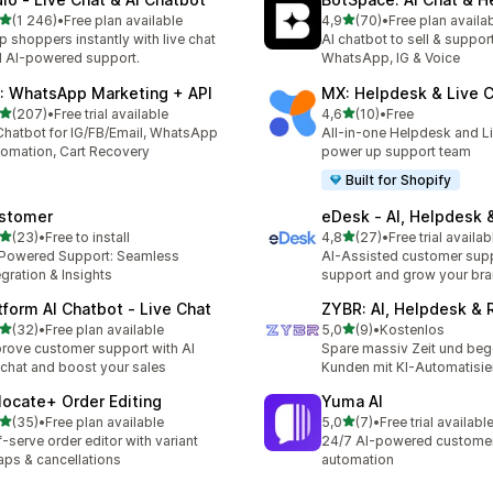
z 5 hvězd
z 5 hvězd
(1 246)
•
Free plan available
4,9
(70)
•
Free plan availa
kový počet recenzí: 1246
Celkový počet recenzí: 70
p shoppers instantly with live chat
AI chatbot to sell & suppor
 AI-powered support.
WhatsApp, IG & Voice
: WhatsApp Marketing + API
MX: Helpdesk & Live 
z 5 hvězd
z 5 hvězd
(207)
•
Free trial available
4,6
(10)
•
Free
kový počet recenzí: 207
Celkový počet recenzí: 10
Chatbot for IG/FB/Email, WhatsApp
All-in-one Helpdesk and Li
omation, Cart Recovery
power up support team
Built for Shopify
stomer
eDesk ‑ AI, Helpdesk 
z 5 hvězd
z 5 hvězd
(23)
•
Free to install
4,8
(27)
•
Free trial availab
kový počet recenzí: 23
Celkový počet recenzí: 27
Powered Support: Seamless
AI-Assisted customer supp
egration & Insights
support and grow your br
tform AI Chatbot ‑ Live Chat
ZYBR: AI, Helpdesk & 
z 5 hvězd
z 5 hvězd
(32)
•
Free plan available
5,0
(9)
•
Kostenlos
kový počet recenzí: 32
Celkový počet recenzí: 9
rove customer support with AI
Spare massiv Zeit und beg
echat and boost your sales
Kunden mit KI-Automatisi
locate+ Order Editing
Yuma AI
z 5 hvězd
z 5 hvězd
(35)
•
Free plan available
5,0
(7)
•
Free trial availabl
kový počet recenzí: 35
Celkový počet recenzí: 7
f-serve order editor with variant
24/7 AI-powered customer
ps & cancellations
automation