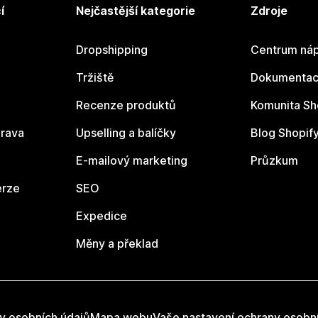
í
Nejčastější kategorie
Zdroje
Dropshipping
Centrum náp
Tržiště
Dokumentace
Recenze produktů
Komunita Sh
rava
Upselling a balíčky
Blog Shopif
E-mailový marketing
Průzkum
erze
SEO
Expedice
Měny a překlad
y osobních údajů
Mapa webu
Vaše nastavení ochrany osobn