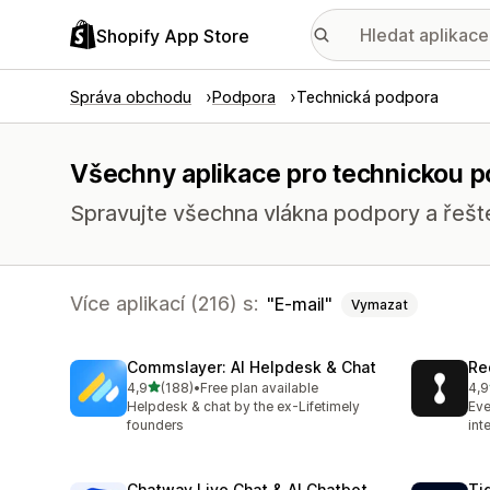
Shopify App Store
Správa obchodu
Podpora
Technická podpora
Všechny aplikace pro technickou p
Spravujte všechna vlákna podpory a řeš
Více aplikací (216) s:
E-mail
Vymazat
Commslayer: AI Helpdesk & Chat
Re
z 5 hvězd
4,9
(188)
•
Free plan available
4,9
Celkový počet recenzí: 188
Cel
Helpdesk & chat by the ex-Lifetimely
Eve
founders
int
Chatway Live Chat & AI Chatbot
Ti