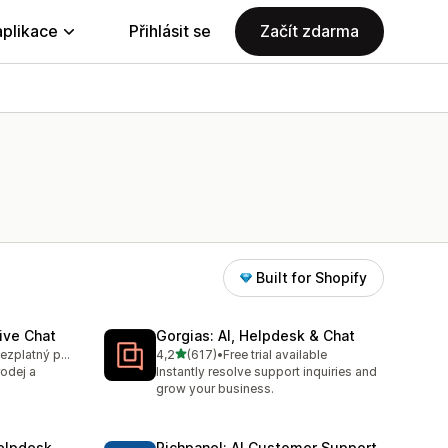
aplikace
Přihlásit se
Začít zdarma
Built for Shopify
ive Chat
Gorgias: AI, Helpdesk & Chat
z 5 hvězd
K dispozici je bezplatný plán
4,2
(617)
•
Free trial available
9
Celkový počet recenzí: 617
rodej a
Instantly resolve support inquiries and
grow your business.
elpdesk
Richpanel: AI Customer Support