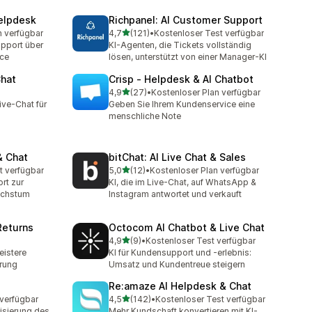
elpdesk
Richpanel: AI Customer Support
von 5 Sternen
n verfügbar
4,7
(121)
•
Kostenloser Test verfügbar
t
121 Rezensionen insgesamt
upport über
KI-Agenten, die Tickets vollständig
ice
lösen, unterstützt von einer Manager-KI
Chat
Crisp ‑ Helpdesk & AI Chatbot
von 5 Sternen
4,9
(27)
•
Kostenloser Plan verfügbar
27 Rezensionen insgesamt
ive-Chat für
Geben Sie Ihrem Kundenservice eine
menschliche Note
& Chat
bitChat: AI Live Chat & Sales
von 5 Sternen
t verfügbar
5,0
(12)
•
Kostenloser Plan verfügbar
t
12 Rezensionen insgesamt
rt zur
KI, die im Live-Chat, auf WhatsApp &
achstum
Instagram antwortet und verkauft
Returns
Octocom AI Chatbot & Live Chat
von 5 Sternen
4,9
(9)
•
Kostenloser Test verfügbar
9 Rezensionen insgesamt
eistere
KI für Kundensupport und -erlebnis:
erung
Umsatz und Kundentreue steigern
Re:amaze AI Helpdesk & Chat
von 5 Sternen
 verfügbar
4,5
(142)
•
Kostenloser Test verfügbar
142 Rezensionen insgesamt
isierung des
Mehr Kundschaft konvertieren mit KI-