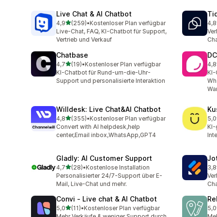
Live Chat & AI Chatbot
Ti
von 5 Sternen
4,9
(259)
•
Kostenloser Plan verfügbar
4,8
259 Rezensionen insgesamt
124
Live-Chat, FAQ, KI-Chatbot für Support,
Ver
Vertrieb und Verkauf
Cha
Chatbase
DC
von 5 Sternen
4,7
(19)
•
Kostenloser Plan verfügbar
4,8
19 Rezensionen insgesamt
207
KI-Chatbot für Rund-um-die-Uhr-
KI-
Support und personalisierte Interaktion
Wh
Wa
Willdesk: Live Chat&AI Chatbot
Ku
von 5 Sternen
4,8
(355)
•
Kostenloser Plan verfügbar
5,0
355 Rezensionen insgesamt
23 
Convert with AI helpdesk,help
KI-
center,Email inbox,WhatsApp,GPT4
Int
Gladly: AI Customer Support
Jo
von 5 Sternen
4,7
(28)
•
Kostenlose Installation
3,8
28 Rezensionen insgesamt
32 
Personalisierter 24/7-Support über E-
Ver
Mail, Live-Chat und mehr.
Cha
Convi ‑ Live chat & AI Chatbot
Re
von 5 Sternen
5,0
(11)
•
Kostenloser Plan verfügbar
5,0
11 Rezensionen insgesamt
35 
Mehr Verkäufe & weniger Support durch
Meh