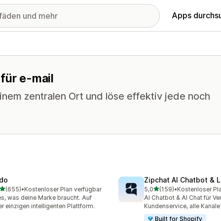
Apps durchs
für e-mail
nem zentralen Ort und löse effektiv jede noch
do
Zipchat AI Chatbot & L
von 5 Sternen
von 5 Sternen
(655)
•
Kostenloser Plan verfügbar
5,0
(159)
•
Kostenloser Pl
 Rezensionen insgesamt
159 Rezensionen insgesa
es, was deine Marke braucht. Auf
AI Chatbot & AI Chat für Ve
er einzigen intelligenten Plattform.
Kundenservice, alle Kanäle
Built for Shopify