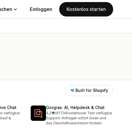
uchen
Einloggen
Kostenlos starten
Built for Shopify
ive Chat
Gorgias: AI, Helpdesk & Chat
von 5 Sternen
an verfügbar
4,2
(617)
•
Kostenloser Test verfügbar
mt
617 Rezensionen insgesamt
rkauf &
Support-Anfragen sofort lösen und
das Geschäftswachstum fördern.