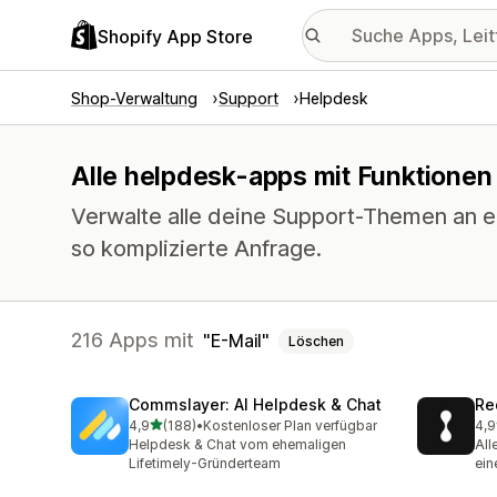
Shopify App Store
Shop-Verwaltung
Support
Helpdesk
Alle helpdesk-apps mit Funktionen 
Verwalte alle deine Support-Themen an ei
so komplizierte Anfrage.
216 Apps mit
E-Mail
Löschen
Commslayer: AI Helpdesk & Chat
Re
von 5 Sternen
4,9
(188)
•
Kostenloser Plan verfügbar
4,9
188 Rezensionen insgesamt
655
Helpdesk & Chat vom ehemaligen
All
Lifetimely-Gründerteam
ein