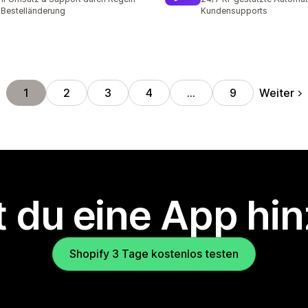
 Bestelländerung
Kundensupports
Weiter
1
2
3
4
…
9
 du eine App hi
Shopify 3 Tage kostenlos testen