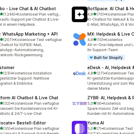
dio ‑ Live Chat & AI Chatbot
BotSpace: AI Chat & H
von 5 Sternen
von 5 Sternen
(1.246)
•
Kostenloser Plan verfügbar
4,9
(70)
•
Kostenloser Pla
6 Rezensionen insgesamt
70 Rezensionen insgesam
kaufs-Support per Chatbot & Live-
KI-Chatbot für Verkauf & S
t in einem Helpdesk.
E-Mail, WhatsApp, IG & Vo
: WhatsApp Marketing + API
MX: Helpdesk & Live 
von 5 Sternen
von 5 Sternen
(207)
•
Kostenloser Test verfügbar
4,6
(10)
•
Kostenlos
 Rezensionen insgesamt
10 Rezensionen insgesamt
Chatbot für IG/FB/E-Mail,
All-in-One Helpdesk und L
atsApp-Automatisierung,
Ihr Support-Team
renkorb-Rückgewinnung
Built for Shopify
stomer
eDesk ‑ AI, Helpdesk 
von 5 Sternen
von 5 Sternen
(23)
•
Kostenlose Installation
4,8
(27)
•
Kostenloser Tes
Rezensionen insgesamt
27 Rezensionen insgesam
gestützter Support: Nahtlose
KI-gestützter Kundensuppo
egration & Einblicke
Unterstützung und zum W
deiner Marke
tform AI Chatbot & Live Chat
ZYBR: AI, Helpdesk & 
von 5 Sternen
von 5 Sternen
(32)
•
Kostenloser Plan verfügbar
5,0
(9)
•
Kostenlos
Rezensionen insgesamt
9 Rezensionen insgesamt
bessern Sie Kundenservice mit KI-
Spare massiv Zeit und beg
tbots & 24/7-Live-Chat
Kunden mit KI-Automatisi
locate+ Bestell‑Editor
Yuma AI
von 5 Sternen
von 5 Sternen
(35)
•
Kostenloser Plan verfügbar
5,0
(7)
•
Kostenloser Test
Rezensionen insgesamt
7 Rezensionen insgesamt
r Umsatz & Support durch Regeln
24/7 KI-gestützte Automat