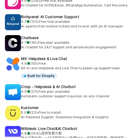
滿分 5 顆星
4.8
(208)
•
Free trial available
共有 208 則評價
AI Chatbot for IG/FB/Email, WhatsApp Automation, Cart Recovery
Richpanel: AI Customer Support
滿分 5 顆星
4.7
(121)
•
Free trial available
共有 121 則評價
AI agents that resolve tickets end to end, with an AI manager
Chatbase
滿分 5 顆星
4.7
(18)
•
Free plan available
共有 18 則評價
AI chatbot for 24/7 support and personalized engagement
MX: Helpdesk & Live Chat
滿分 5 顆星
4.6
(10)
•
Free
共有 10 則評價
All-in-one Helpdesk and Live Chat to power up support team
Built for Shopify
Crisp ‑ Helpdesk & AI Chatbot
滿分 5 顆星
4.9
(27)
•
Free plan available
共有 27 則評價
Automate customer support inquiries, on any channel
Kustomer
滿分 5 顆星
5.0
(23)
•
Free to install
共有 23 則評價
AI-Powered Support: Seamless Integration & Insights
Willdesk: Live Chat&AI Chatbot
滿分 5 顆星
4.8
(354)
•
提供免費方案
共有 354 則評價