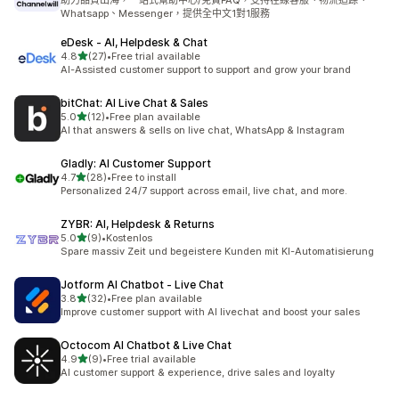
助力品質出海，一站式幫助中心/免費FAQ，支持在線客服、物流追踪、
Whatsapp、Messenger，提供全中文1對1服務
eDesk ‑ AI, Helpdesk & Chat
滿分 5 顆星
4.8
(27)
•
Free trial available
共有 27 則評價
AI-Assisted customer support to support and grow your brand
bitChat: AI Live Chat & Sales
滿分 5 顆星
5.0
(12)
•
Free plan available
共有 12 則評價
AI that answers & sells on live chat, WhatsApp & Instagram
Gladly: AI Customer Support
滿分 5 顆星
4.7
(28)
•
Free to install
共有 28 則評價
Personalized 24/7 support across email, live chat, and more.
ZYBR: AI, Helpdesk & Returns
滿分 5 顆星
5.0
(9)
•
Kostenlos
共有 9 則評價
Spare massiv Zeit und begeistere Kunden mit KI-Automatisierung
Jotform AI Chatbot ‑ Live Chat
滿分 5 顆星
3.8
(32)
•
Free plan available
共有 32 則評價
Improve customer support with AI livechat and boost your sales
Octocom AI Chatbot & Live Chat
滿分 5 顆星
4.9
(9)
•
Free trial available
共有 9 則評價
AI customer support & experience, drive sales and loyalty