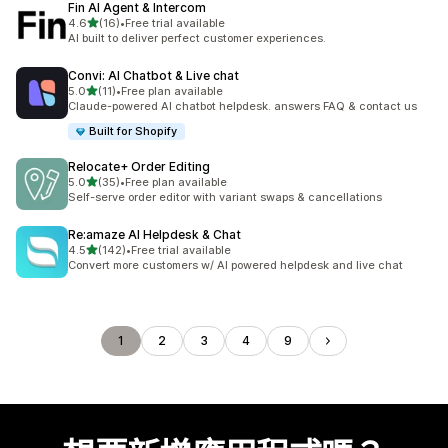
Fin AI Agent & Intercom
滿分 5 顆星
4.6
(16)
•
Free trial available
共有 16 則評價
AI built to deliver perfect customer experiences.
Convi: AI Chatbot & Live chat
滿分 5 顆星
5.0
(11)
•
Free plan available
共有 11 則評價
Claude-powered AI chatbot helpdesk. answers FAQ & contact us
Built for Shopify
Relocate+ Order Editing
滿分 5 顆星
5.0
(35)
•
Free plan available
共有 35 則評價
Self-serve order editor with variant swaps & cancellations
Re:amaze AI Helpdesk & Chat
滿分 5 顆星
4.5
(142)
•
Free trial available
共有 142 則評價
Convert more customers w/ AI powered helpdesk and live chat
1
2
3
4
9