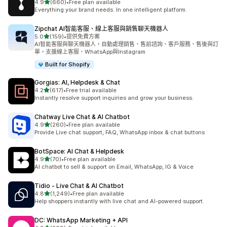
滿分 5 顆星
4.9
(660)
•
Free plan available
共有 660 則評價
Everything your brand needs. In one intelligent platform.
Zipchat AI智能客服、線上客服與銷售聊天機器人
滿分 5 顆星
5.0
(159)
•
提供免費方案
共有 159 則評價
AI智能客服與聊天機器人，自動處理銷售、售前諮詢、客戶服務、售後與訂
單，支援線上客服、WhatsApp與Instagram
Built for Shopify
Gorgias: AI, Helpdesk & Chat
滿分 5 顆星
4.2
(617)
•
Free trial available
共有 617 則評價
Instantly resolve support inquiries and grow your business.
Chatway Live Chat & AI Chatbot
滿分 5 顆星
4.9
(260)
•
Free plan available
共有 260 則評價
Provide Live chat support, FAQ, WhatsApp inbox & chat buttons
BotSpace: AI Chat & Helpdesk
滿分 5 顆星
4.9
(70)
•
Free plan available
共有 70 則評價
AI chatbot to sell & support on Email, WhatsApp, IG & Voice
Tidio ‑ Live Chat & AI Chatbot
滿分 5 顆星
4.8
(1,249)
•
Free plan available
共有 1249 則評價
Help shoppers instantly with live chat and AI-powered support.
DC: WhatsApp Marketing + API