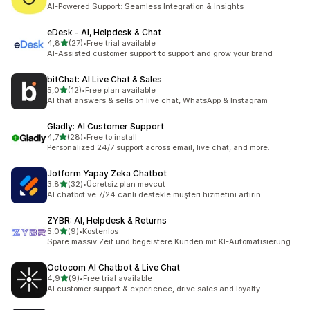
toplam 23 değerlendirme
AI-Powered Support: Seamless Integration & Insights
eDesk ‑ AI, Helpdesk & Chat
5 yıldız üzerinden
4,8
(27)
•
Free trial available
toplam 27 değerlendirme
AI-Assisted customer support to support and grow your brand
bitChat: AI Live Chat & Sales
5 yıldız üzerinden
5,0
(12)
•
Free plan available
toplam 12 değerlendirme
AI that answers & sells on live chat, WhatsApp & Instagram
Gladly: AI Customer Support
5 yıldız üzerinden
4,7
(28)
•
Free to install
toplam 28 değerlendirme
Personalized 24/7 support across email, live chat, and more.
Jotform Yapay Zeka Chatbot
5 yıldız üzerinden
3,8
(32)
•
Ücretsiz plan mevcut
toplam 32 değerlendirme
AI chatbot ve 7/24 canlı destekle müşteri hizmetini artırın
ZYBR: AI, Helpdesk & Returns
5 yıldız üzerinden
5,0
(9)
•
Kostenlos
toplam 9 değerlendirme
Spare massiv Zeit und begeistere Kunden mit KI-Automatisierung
Octocom AI Chatbot & Live Chat
5 yıldız üzerinden
4,9
(9)
•
Free trial available
toplam 9 değerlendirme
AI customer support & experience, drive sales and loyalty