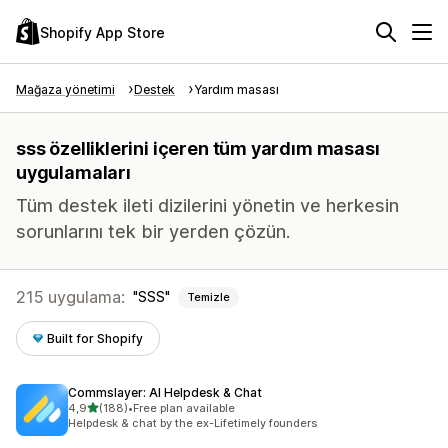
Shopify App Store
Mağaza yönetimi
Destek
Yardım masası
sss özelliklerini içeren tüm yardım masası
uygulamaları
Tüm destek ileti dizilerini yönetin ve herkesin
sorunlarını tek bir yerden çözün.
215 uygulama:
SSS
Temizle
Built for Shopify
Commslayer: AI Helpdesk & Chat
5 yıldız üzerinden
4,9
(188)
•
Free plan available
toplam 188 değerlendirme
Helpdesk & chat by the ex-Lifetimely founders