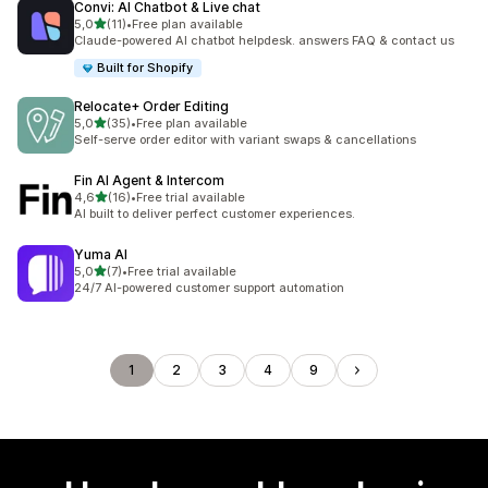
Convi: AI Chatbot & Live chat
5 yıldız üzerinden
5,0
(11)
•
Free plan available
toplam 11 değerlendirme
Claude-powered AI chatbot helpdesk. answers FAQ & contact us
Built for Shopify
Relocate+ Order Editing
5 yıldız üzerinden
5,0
(35)
•
Free plan available
toplam 35 değerlendirme
Self-serve order editor with variant swaps & cancellations
Fin AI Agent & Intercom
5 yıldız üzerinden
4,6
(16)
•
Free trial available
toplam 16 değerlendirme
AI built to deliver perfect customer experiences.
Yuma AI
5 yıldız üzerinden
5,0
(7)
•
Free trial available
toplam 7 değerlendirme
24/7 AI-powered customer support automation
1
2
3
4
9