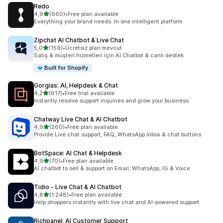
Redo
5 yıldız üzerinden
4,9
(660)
•
Free plan available
toplam 660 değerlendirme
Everything your brand needs. In one intelligent platform.
Zipchat AI Chatbot & Live Chat
5 yıldız üzerinden
5,0
(159)
•
Ücretsiz plan mevcut
toplam 159 değerlendirme
Satış & müşteri hizmetleri için AI Chatbot & canlı destek
Built for Shopify
Gorgias: AI, Helpdesk & Chat
5 yıldız üzerinden
4,2
(617)
•
Free trial available
toplam 617 değerlendirme
Instantly resolve support inquiries and grow your business.
Chatway Live Chat & AI Chatbot
5 yıldız üzerinden
4,9
(260)
•
Free plan available
toplam 260 değerlendirme
Provide Live chat support, FAQ, WhatsApp inbox & chat buttons
BotSpace: AI Chat & Helpdesk
5 yıldız üzerinden
4,9
(70)
•
Free plan available
toplam 70 değerlendirme
AI chatbot to sell & support on Email, WhatsApp, IG & Voice
Tidio ‑ Live Chat & AI Chatbot
5 yıldız üzerinden
4,8
(1.248)
•
Free plan available
toplam 1248 değerlendirme
Help shoppers instantly with live chat and AI-powered support.
Richpanel: AI Customer Support