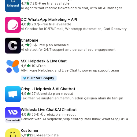
5 yıldız üzerinden
4,7
(121)
•
Free trial available
toplam 121 değerlendirme
AI agents that resolve tickets end to end, with an AI manager
DC: WhatsApp Marketing + API
5 yıldız üzerinden
4,8
(207)
•
Free trial available
toplam 207 değerlendirme
AI Chatbot for IG/FB/Email, WhatsApp Automation, Cart Recovery
Chatbase
5 yıldız üzerinden
4,7
(18)
•
Free plan available
toplam 18 değerlendirme
AI chatbot for 24/7 support and personalized engagement
MX: Helpdesk & Live Chat
5 yıldız üzerinden
4,6
(10)
•
Free
toplam 10 değerlendirme
All-in-one Helpdesk and Live Chat to power up support team
Built for Shopify
Crisp ‑ Helpdesk & AI Chatbot
5 yıldız üzerinden
4,9
(27)
•
Ücretsiz plan mevcut
toplam 27 değerlendirme
Takımları ve müşterileri memnun eden çalışma alanı ile tanışın
Willdesk: Live Chat&AI Chatbot
5 yıldız üzerinden
4,8
(354)
•
Ücretsiz plan mevcut
toplam 354 değerlendirme
Convert with AI helpdesk,help center,Email inbox,WhatsApp,GPT4
Kustomer
5 yıldız üzerinden
5,0
(23)
•
Free to install