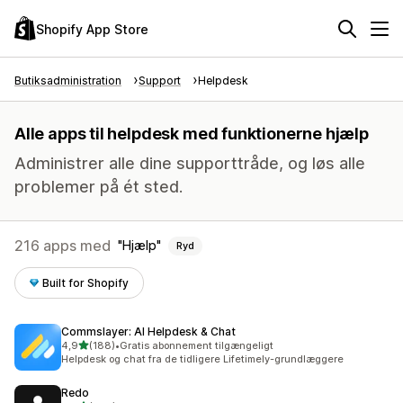
Shopify App Store
Butiksadministration
Support
Helpdesk
Alle apps til helpdesk med funktionerne hjælp
Administrer alle dine supporttråde, og løs alle
problemer på ét sted.
216 apps med
Hjælp
Ryd
Built for Shopify
Commslayer: AI Helpdesk & Chat
ud af 5 stjerner
4,9
(188)
•
Gratis abonnement tilgængeligt
188 anmeldelser i alt
Helpdesk og chat fra de tidligere Lifetimely-grundlæggere
Redo