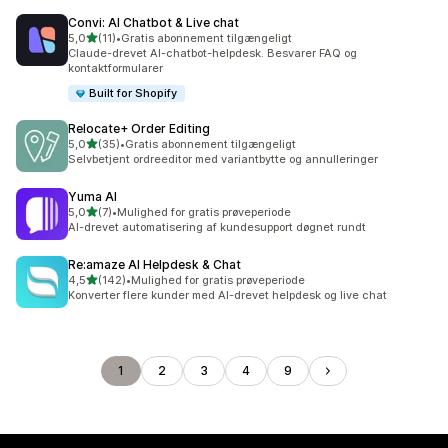
Convi: AI Chatbot & Live chat
ud af 5 stjerner
5,0
(11)
•
Gratis abonnement tilgængeligt
11 anmeldelser i alt
Claude-drevet AI-chatbot-helpdesk. Besvarer FAQ og
kontaktformularer
Built for Shopify
Relocate+ Order Editing
ud af 5 stjerner
5,0
(35)
•
Gratis abonnement tilgængeligt
35 anmeldelser i alt
Selvbetjent ordreeditor med variantbytte og annulleringer
Yuma AI
ud af 5 stjerner
5,0
(7)
•
Mulighed for gratis prøveperiode
7 anmeldelser i alt
AI-drevet automatisering af kundesupport døgnet rundt
Re:amaze AI Helpdesk & Chat
ud af 5 stjerner
4,5
(142)
•
Mulighed for gratis prøveperiode
142 anmeldelser i alt
Konverter flere kunder med AI-drevet helpdesk og live chat
1
2
3
4
9