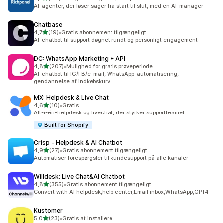
121 anmeldelser i alt
AI-agenter, der løser sager fra start til slut, med en AI-manager
Chatbase
ud af 5 stjerner
4,7
(19)
•
Gratis abonnement tilgængeligt
19 anmeldelser i alt
AI-chatbot til support døgnet rundt og personligt engagement
DC: WhatsApp Marketing + API
ud af 5 stjerner
4,8
(207)
•
Mulighed for gratis prøveperiode
207 anmeldelser i alt
AI-chatbot til IG/FB/e-mail, WhatsApp-automatisering,
gendannelse af indkøbskurv
MX: Helpdesk & Live Chat
ud af 5 stjerner
4,6
(10)
•
Gratis
10 anmeldelser i alt
Alt-i-én-helpdesk og livechat, der styrker supportteamet
Built for Shopify
Crisp ‑ Helpdesk & AI Chatbot
ud af 5 stjerner
4,9
(27)
•
Gratis abonnement tilgængeligt
27 anmeldelser i alt
Automatiser forespørgsler til kundesupport på alle kanaler
Willdesk: Live Chat&AI Chatbot
ud af 5 stjerner
4,8
(355)
•
Gratis abonnement tilgængeligt
355 anmeldelser i alt
Convert with AI helpdesk,help center,Email inbox,WhatsApp,GPT4
Kustomer
ud af 5 stjerner
5,0
(23)
•
Gratis at installere
23 anmeldelser i alt