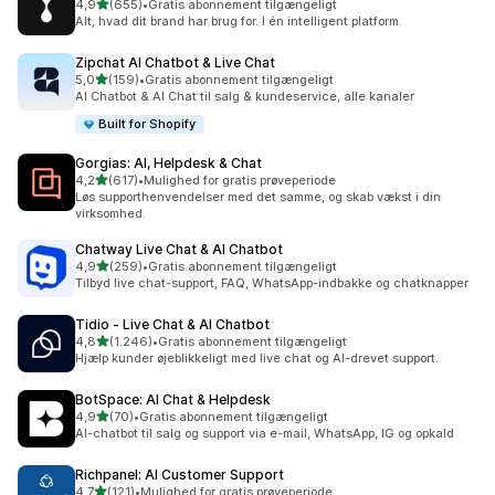
ud af 5 stjerner
4,9
(655)
•
Gratis abonnement tilgængeligt
655 anmeldelser i alt
Alt, hvad dit brand har brug for. I én intelligent platform.
Zipchat AI Chatbot & Live Chat
ud af 5 stjerner
5,0
(159)
•
Gratis abonnement tilgængeligt
159 anmeldelser i alt
AI Chatbot & AI Chat til salg & kundeservice, alle kanaler
Built for Shopify
Gorgias: AI, Helpdesk & Chat
ud af 5 stjerner
4,2
(617)
•
Mulighed for gratis prøveperiode
617 anmeldelser i alt
Løs supporthenvendelser med det samme, og skab vækst i din
virksomhed.
Chatway Live Chat & AI Chatbot
ud af 5 stjerner
4,9
(259)
•
Gratis abonnement tilgængeligt
259 anmeldelser i alt
Tilbyd live chat-support, FAQ, WhatsApp-indbakke og chatknapper
Tidio ‑ Live Chat & AI Chatbot
ud af 5 stjerner
4,8
(1.246)
•
Gratis abonnement tilgængeligt
1246 anmeldelser i alt
Hjælp kunder øjeblikkeligt med live chat og AI-drevet support.
BotSpace: AI Chat & Helpdesk
ud af 5 stjerner
4,9
(70)
•
Gratis abonnement tilgængeligt
70 anmeldelser i alt
AI-chatbot til salg og support via e-mail, WhatsApp, IG og opkald
Richpanel: AI Customer Support
ud af 5 stjerner
4,7
(121)
•
Mulighed for gratis prøveperiode