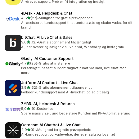
AI-drevet support: Problemfri integration og indsigt
eDesk ‑ AI, Helpdesk & Chat
ud af 5 stjerner
4,8
(27)
•
Mulighed for gratis prøveperiode
27 anmeldelser i alt
AI-assisteret kundesupport til at understøtte og skabe vækst for dit
brand
bitChat: AI Live Chat & Sales
ud af 5 stjerner
5,0
(12)
•
Gratis abonnement tilgængeligt
12 anmeldelser i alt
AI, der svarer og sælger via live chat, WhatsApp og Instagram
Gladly: AI Customer Support
ud af 5 stjerner
4,7
(28)
•
Gratis at installere
28 anmeldelser i alt
Personligt tilpasset support døgnet rundt via mail, live chat med
mere.
Jotform AI Chatbot ‑ Live Chat
ud af 5 stjerner
3,8
(32)
•
Gratis abonnement tilgængeligt
32 anmeldelser i alt
Forbedr kundesupport med AI-livechat, og øg dit salg
ZYBR: AI, Helpdesk & Returns
ud af 5 stjerner
5,0
(9)
•
Kostenlos
9 anmeldelser i alt
Spare massiv Zeit und begeistere Kunden mit KI-Automatisierung
Octocom AI Chatbot & Live Chat
ud af 5 stjerner
4,9
(9)
•
Mulighed for gratis prøveperiode
9 anmeldelser i alt
AI-kundesupport og -oplevelse, der øger salg og loyalitet