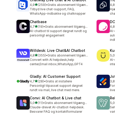
ud af 5 stjerner
4,9
(259)
•
Gratis abonnement tilgængeligt
4,8
259 anmeldelser i alt
124
Tilbyd live chat-support, FAQ,
Hjæ
WhatsApp-indbakke og chatknapper
cha
Chatbase
DC
ud af 5 stjerner
4,7
(19)
•
Gratis abonnement tilgængeligt
4,8
19 anmeldelser i alt
207
AI-chatbot til support døgnet rundt og
AI-
personligt engagement
aut
ind
Willdesk: Live Chat&AI Chatbot
Ku
ud af 5 stjerner
4,8
(355)
•
Gratis abonnement tilgængeligt
5,0
355 anmeldelser i alt
23 
Convert with AI helpdesk,help
AI-
center,Email inbox,WhatsApp,GPT4
int
Gladly: AI Customer Support
Jo
ud af 5 stjerner
4,7
(28)
•
Gratis at installere
3,8
28 anmeldelser i alt
32 
Personligt tilpasset support døgnet
For
rundt via mail, live chat med mere.
liv
Convi: AI Chatbot & Live chat
Re
ud af 5 stjerner
5,0
(11)
•
Gratis abonnement tilgængeligt
5,0
11 anmeldelser i alt
35 
Claude-drevet AI-chatbot-helpdesk.
Sel
Besvarer FAQ og kontaktformularer
var