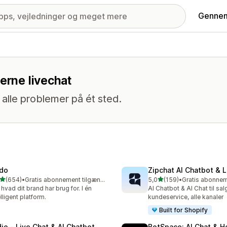
Gennem
erne livechat
 alle problemer på ét sted.
do
Zipchat AI Chatbot & L
ud af 5 stjerner
ud af 5 stjerner
(654)
•
Gratis abonnement tilgængeligt
5,0
(159)
•
 anmeldelser i alt
159 anmeldelser i alt
, hvad dit brand har brug for. I én
AI Chatbot & AI Chat til sal
elligent platform.
kundeservice, alle kanaler
Built for Shopify
dio ‑ Live Chat & AI Chatbot
BotSpace: AI Chat & H