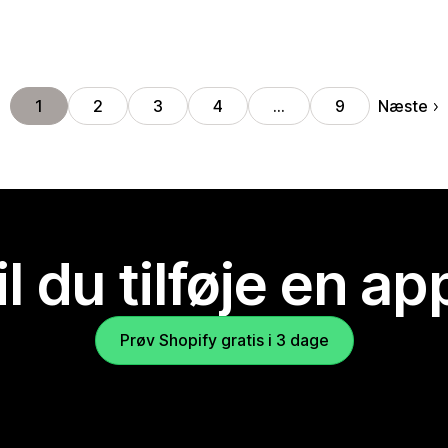
Næste
1
2
3
4
…
9
il du tilføje en ap
Prøv Shopify gratis i 3 dage