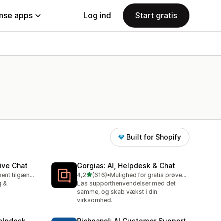
se apps
Log ind
Start gratis
Built for Shopify
ive Chat
Gorgias: AI, Helpdesk & Chat
ud af 5 stjerner
Gratis abonnement tilgængeligt
4,2
(616)
•
Mulighed for gratis prøveperiode
616 anmeldelser i alt
g &
Løs supporthenvendelser med det
samme, og skab vækst i din
virksomhed.
elpdesk
Richpanel: AI Customer Support