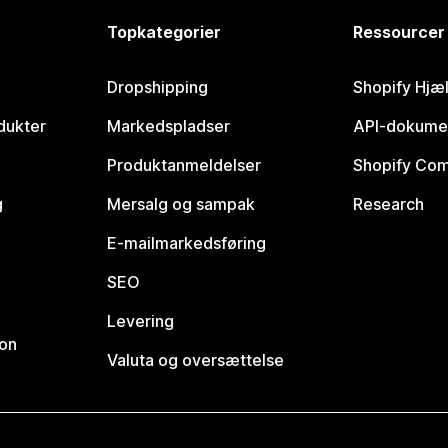
Topkategorier
Ressourcer
Dropshipping
Shopify Hjæ
dukter
Markedspladser
API-dokume
Produktanmeldelser
Shopify Co
g
Mersalg og sampak
Research
E-mailmarkedsføring
SEO
Levering
ion
Valuta og oversættelse