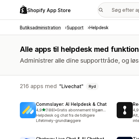
Shopify App Store
Butiksadministration
Support
Helpdesk
Alle apps til helpdesk med funktion
Administrer alle dine supporttråde, og løs
216 apps med
Livechat
Ryd
Commslayer: AI Helpdesk & Chat
Re
ud af 5 stjerner
4,9
(188)
•
Gratis abonnement tilgængeligt
4,9
188 anmeldelser i alt
654
Helpdesk og chat fra de tidligere
Alt
Lifetimely-grundlæggere
int
Chatway Live Chat & AI Chatbot
Ti