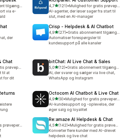
ud af 5 stjerner
Gratis abonnement tilgængeligt
4,7
(121)
•
Mulighed for gratis prøveperiode
121 anmeldelser i alt
ort via e-
AI-agenter, der løser sager fra start til
ald
slut, med en AI-manager
Chat
Crisp ‑ Helpdesk & AI Chatbot
ud af 5 stjerner
4,9
(27)
•
Gratis abonnement tilgængeligt
27 anmeldelser i alt
hat, der
Automatiser forespørgsler til
kundesupport på alle kanaler
& Chat
bitChat: AI Live Chat & Sales
ud af 5 stjerner
Mulighed for gratis prøveperiode
5,0
(12)
•
Gratis abonnement tilgængeligt
12 anmeldelser i alt
til at
AI, der svarer og sælger via live chat,
 for dit
WhatsApp og Instagram
Returns
Octocom AI Chatbot & Live Chat
ud af 5 stjerner
4,9
(9)
•
Mulighed for gratis prøveperiode
9 anmeldelser i alt
eistere
AI-kundesupport og -oplevelse, der
erung
øger salg og loyalitet
Re:amaze AI Helpdesk & Chat
ud af 5 stjerner
Mulighed for gratis prøveperiode
4,5
(142)
•
Mulighed for gratis prøveperiode
142 anmeldelser i alt
f
Konverter flere kunder med AI-drevet
t
helpdesk og live chat