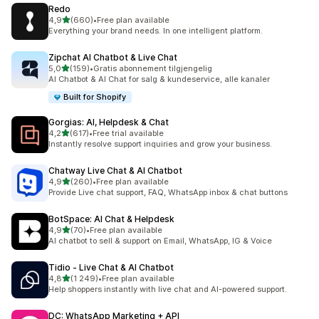
Redo
av 5 stjerner
4,9
(660)
•
Free plan available
Totalt 660 omtaler
Everything your brand needs. In one intelligent platform.
Zipchat AI Chatbot & Live Chat
av 5 stjerner
5,0
(159)
•
Gratis abonnement tilgjengelig
Totalt 159 omtaler
AI Chatbot & AI Chat for salg & kundeservice, alle kanaler
Built for Shopify
Gorgias: AI, Helpdesk & Chat
av 5 stjerner
4,2
(617)
•
Free trial available
Totalt 617 omtaler
Instantly resolve support inquiries and grow your business.
Chatway Live Chat & AI Chatbot
av 5 stjerner
4,9
(260)
•
Free plan available
Totalt 260 omtaler
Provide Live chat support, FAQ, WhatsApp inbox & chat buttons
BotSpace: AI Chat & Helpdesk
av 5 stjerner
4,9
(70)
•
Free plan available
Totalt 70 omtaler
AI chatbot to sell & support on Email, WhatsApp, IG & Voice
Tidio ‑ Live Chat & AI Chatbot
av 5 stjerner
4,8
(1 249)
•
Free plan available
Totalt 1249 omtaler
Help shoppers instantly with live chat and AI-powered support.
DC: WhatsApp Marketing + API