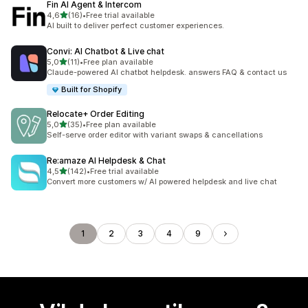
Fin AI Agent & Intercom
av 5 stjerner
4,6
(16)
•
Free trial available
Totalt 16 omtaler
AI built to deliver perfect customer experiences.
Convi: AI Chatbot & Live chat
av 5 stjerner
5,0
(11)
•
Free plan available
Totalt 11 omtaler
Claude-powered AI chatbot helpdesk. answers FAQ & contact us
Built for Shopify
Relocate+ Order Editing
av 5 stjerner
5,0
(35)
•
Free plan available
Totalt 35 omtaler
Self-serve order editor with variant swaps & cancellations
Re:amaze AI Helpdesk & Chat
av 5 stjerner
4,5
(142)
•
Free trial available
Totalt 142 omtaler
Convert more customers w/ AI powered helpdesk and live chat
1
2
3
4
9