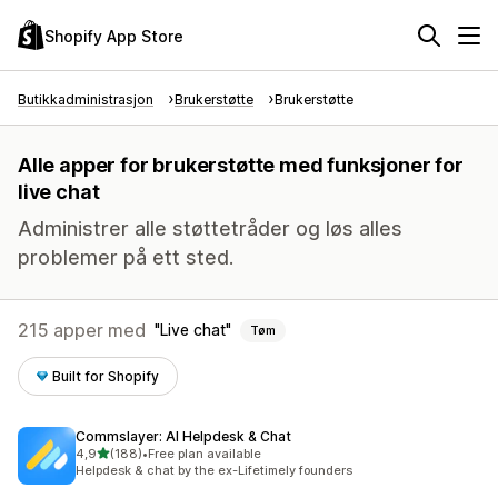
Shopify App Store
Butikkadministrasjon
Brukerstøtte
Brukerstøtte
Alle apper for brukerstøtte med funksjoner for
live chat
Administrer alle støttetråder og løs alles
problemer på ett sted.
215 apper med
Live chat
Tøm
Built for Shopify
Commslayer: AI Helpdesk & Chat
av 5 stjerner
4,9
(188)
•
Free plan available
Totalt 188 omtaler
Helpdesk & chat by the ex-Lifetimely founders