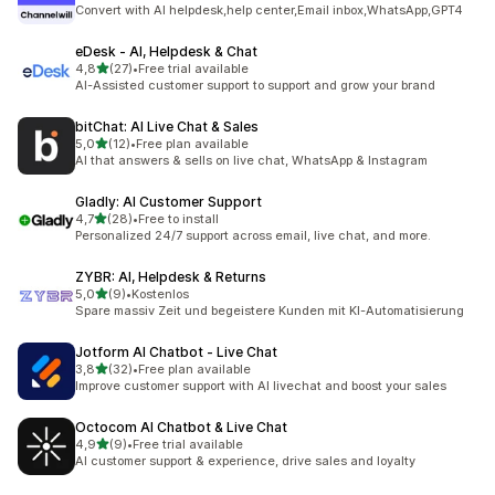
Totalt 354 omtaler
Convert with AI helpdesk,help center,Email inbox,WhatsApp,GPT4
eDesk ‑ AI, Helpdesk & Chat
av 5 stjerner
4,8
(27)
•
Free trial available
Totalt 27 omtaler
AI-Assisted customer support to support and grow your brand
bitChat: AI Live Chat & Sales
av 5 stjerner
5,0
(12)
•
Free plan available
Totalt 12 omtaler
AI that answers & sells on live chat, WhatsApp & Instagram
Gladly: AI Customer Support
av 5 stjerner
4,7
(28)
•
Free to install
Totalt 28 omtaler
Personalized 24/7 support across email, live chat, and more.
ZYBR: AI, Helpdesk & Returns
av 5 stjerner
5,0
(9)
•
Kostenlos
Totalt 9 omtaler
Spare massiv Zeit und begeistere Kunden mit KI-Automatisierung
Jotform AI Chatbot ‑ Live Chat
av 5 stjerner
3,8
(32)
•
Free plan available
Totalt 32 omtaler
Improve customer support with AI livechat and boost your sales
Octocom AI Chatbot & Live Chat
av 5 stjerner
4,9
(9)
•
Free trial available
Totalt 9 omtaler
AI customer support & experience, drive sales and loyalty