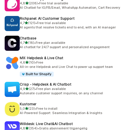
av 5 stjerner
4,8
(208)
•
Free trial available
Totalt 208 omtaler
AI Chatbot for IG/FB/Email, WhatsApp Automation, Cart Recovery
Richpanel: AI Customer Support
av 5 stjerner
4,7
(121)
•
Free trial available
Totalt 121 omtaler
AI agents that resolve tickets end to end, with an AI manager
Chatbase
av 5 stjerner
4,7
(18)
•
Free plan available
Totalt 18 omtaler
AI chatbot for 24/7 support and personalized engagement
MX: Helpdesk & Live Chat
av 5 stjerner
4,6
(10)
•
Free
Totalt 10 omtaler
All-in-one Helpdesk and Live Chat to power up support team
Built for Shopify
Crisp ‑ Helpdesk & AI Chatbot
av 5 stjerner
4,9
(27)
•
Free plan available
Totalt 27 omtaler
Automate customer support inquiries, on any channel
Kustomer
av 5 stjerner
5,0
(23)
•
Free to install
Totalt 23 omtaler
AI-Powered Support: Seamless Integration & Insights
Willdesk: Live Chat&AI Chatbot
av 5 stjerner
4,8
(354)
•
Gratis abonnement tilgjengelig