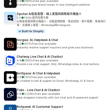
滿分 5 顆星
4.9
(660)
•
Free plan available
共有 660 則評價
Everything your brand needs. In one intelligent platform.
Zipchat AI智能客服、線上客服與銷售聊天機器人
滿分 5 顆星
5.0
(159)
•
提供免費方案
共有 159 則評價
AI智能客服與聊天機器人，自動處理銷售、售前諮詢、客戶服務、售後與訂
單，支援線上客服、WhatsApp與Instagram
Built for Shopify
Gorgias: AI, Helpdesk & Chat
滿分 5 顆星
4.2
(617)
•
Free trial available
共有 617 則評價
Instantly resolve support inquiries and grow your business.
Chatway Live Chat & AI Chatbot
滿分 5 顆星
4.9
(260)
•
Free plan available
共有 260 則評價
Provide Live chat support, FAQ, WhatsApp inbox & chat buttons
BotSpace: AI Chat & Helpdesk
滿分 5 顆星
4.9
(70)
•
Free plan available
共有 70 則評價
AI chatbot to sell & support on Email, WhatsApp, IG & Voice
Tidio ‑ Live Chat & AI Chatbot
滿分 5 顆星
4.8
(1,248)
•
Free plan available
共有 1248 則評價
Help shoppers instantly with live chat and AI-powered support.
Richpanel: AI Customer Support