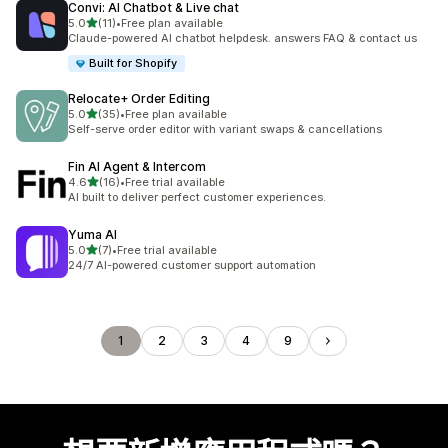
Convi: AI Chatbot & Live chat
滿分 5 顆星
5.0
(11)
•
Free plan available
共有 11 則評價
Claude-powered AI chatbot helpdesk. answers FAQ & contact us
Built for Shopify
Relocate+ Order Editing
滿分 5 顆星
5.0
(35)
•
Free plan available
共有 35 則評價
Self-serve order editor with variant swaps & cancellations
Fin AI Agent & Intercom
滿分 5 顆星
4.6
(16)
•
Free trial available
共有 16 則評價
AI built to deliver perfect customer experiences.
Yuma AI
滿分 5 顆星
5.0
(7)
•
Free trial available
共有 7 則評價
24/7 AI-powered customer support automation
1
2
3
4
9