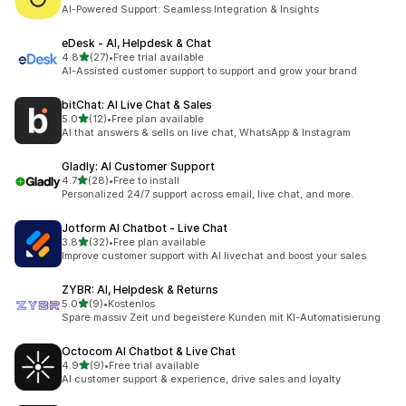
共有 23 則評價
AI-Powered Support: Seamless Integration & Insights
eDesk ‑ AI, Helpdesk & Chat
滿分 5 顆星
4.8
(27)
•
Free trial available
共有 27 則評價
AI-Assisted customer support to support and grow your brand
bitChat: AI Live Chat & Sales
滿分 5 顆星
5.0
(12)
•
Free plan available
共有 12 則評價
AI that answers & sells on live chat, WhatsApp & Instagram
Gladly: AI Customer Support
滿分 5 顆星
4.7
(28)
•
Free to install
共有 28 則評價
Personalized 24/7 support across email, live chat, and more.
Jotform AI Chatbot ‑ Live Chat
滿分 5 顆星
3.8
(32)
•
Free plan available
共有 32 則評價
Improve customer support with AI livechat and boost your sales
ZYBR: AI, Helpdesk & Returns
滿分 5 顆星
5.0
(9)
•
Kostenlos
共有 9 則評價
Spare massiv Zeit und begeistere Kunden mit KI-Automatisierung
Octocom AI Chatbot & Live Chat
滿分 5 顆星
4.9
(9)
•
Free trial available
共有 9 則評價
AI customer support & experience, drive sales and loyalty