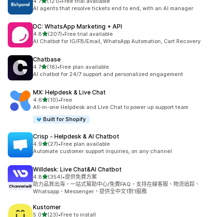
滿分 5 顆星
4.7
(121)
•
Free trial available
共有 121 則評價
AI agents that resolve tickets end to end, with an AI manager
DC: WhatsApp Marketing + API
滿分 5 顆星
4.8
(207)
•
Free trial available
共有 207 則評價
AI Chatbot for IG/FB/Email, WhatsApp Automation, Cart Recovery
Chatbase
滿分 5 顆星
4.7
(18)
•
Free plan available
共有 18 則評價
AI chatbot for 24/7 support and personalized engagement
MX: Helpdesk & Live Chat
滿分 5 顆星
4.6
(10)
•
Free
共有 10 則評價
All-in-one Helpdesk and Live Chat to power up support team
Built for Shopify
Crisp ‑ Helpdesk & AI Chatbot
滿分 5 顆星
4.9
(27)
•
Free plan available
共有 27 則評價
Automate customer support inquiries, on any channel
Willdesk: Live Chat&AI Chatbot
滿分 5 顆星
4.8
(354)
•
提供免費方案
共有 354 則評價
助力品質出海，一站式幫助中心/免費FAQ，支持在線客服、物流追踪、
Whatsapp、Messenger，提供全中文1對1服務
Kustomer
滿分 5 顆星
5.0
(23)
•
Free to install