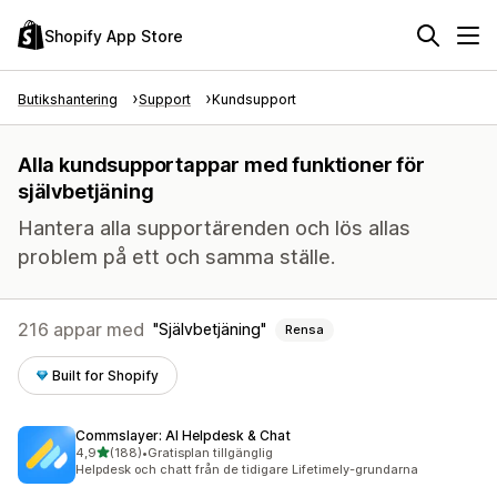
Shopify App Store
Butikshantering
Support
Kundsupport
Alla kundsupportappar med funktioner för
självbetjäning
Hantera alla supportärenden och lös allas
problem på ett och samma ställe.
216 appar med
Självbetjäning
Rensa
Built for Shopify
Commslayer: AI Helpdesk & Chat
av 5 stjärnor
4,9
(188)
•
Gratisplan tillgänglig
188 recensioner totalt
Helpdesk och chatt från de tidigare Lifetimely-grundarna