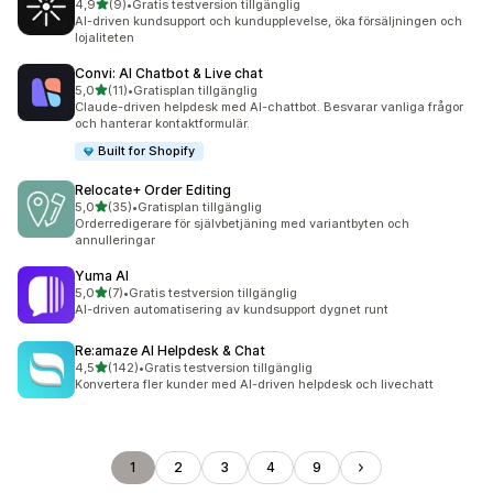
av 5 stjärnor
4,9
(9)
•
Gratis testversion tillgänglig
9 recensioner totalt
AI-driven kundsupport och kundupplevelse, öka försäljningen och
lojaliteten
Convi: AI Chatbot & Live chat
av 5 stjärnor
5,0
(11)
•
Gratisplan tillgänglig
11 recensioner totalt
Claude-driven helpdesk med AI-chattbot. Besvarar vanliga frågor
och hanterar kontaktformulär.
Built for Shopify
Relocate+ Order Editing
av 5 stjärnor
5,0
(35)
•
Gratisplan tillgänglig
35 recensioner totalt
Orderredigerare för självbetjäning med variantbyten och
annulleringar
Yuma AI
av 5 stjärnor
5,0
(7)
•
Gratis testversion tillgänglig
7 recensioner totalt
AI-driven automatisering av kundsupport dygnet runt
Re:amaze AI Helpdesk & Chat
av 5 stjärnor
4,5
(142)
•
Gratis testversion tillgänglig
142 recensioner totalt
Konvertera fler kunder med AI-driven helpdesk och livechatt
1
2
3
4
9