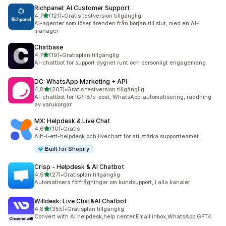
Richpanel: AI Customer Support
av 5 stjärnor
4,7
(121)
•
Gratis testversion tillgänglig
121 recensioner totalt
AI-agenter som löser ärenden från början till slut, med en AI-
manager
Chatbase
av 5 stjärnor
4,7
(19)
•
Gratisplan tillgänglig
19 recensioner totalt
AI-chattbot för support dygnet runt och personligt engagemang
DC: WhatsApp Marketing + API
av 5 stjärnor
4,8
(207)
•
Gratis testversion tillgänglig
207 recensioner totalt
AI-chattbot för IG/FB/e-post, WhatsApp-automatisering, räddning
av varukorgar
MX: Helpdesk & Live Chat
av 5 stjärnor
4,6
(10)
•
Gratis
10 recensioner totalt
Allt-i-ett-helpdesk och livechatt för att stärka supportteamet
Built for Shopify
Crisp ‑ Helpdesk & AI Chatbot
av 5 stjärnor
4,9
(27)
•
Gratisplan tillgänglig
27 recensioner totalt
Automatisera förfrågningar om kundsupport, i alla kanaler
Willdesk: Live Chat&AI Chatbot
av 5 stjärnor
4,8
(355)
•
Gratisplan tillgänglig
355 recensioner totalt
Convert with AI helpdesk,help center,Email inbox,WhatsApp,GPT4