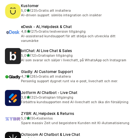
Kustomer
av 5 stjärnor
5,0
(23)
•
Gratis att installera
23 recensioner totalt
AI-driven support: sömlös integration och insikter
eDesk ‑ AI, Helpdesk & Chat
av 5 stjärnor
4,8
(27)
•
Gratis testversion tillgänglig
27 recensioner totalt
AI-assisterad kundsupport för att stödja och utveckla ditt
varumärke
bitChat: AI Live Chat & Sales
av 5 stjärnor
5,0
(12)
•
Gratisplan tillgänglig
12 recensioner totalt
AI som svarar och säljer i livechatt, på WhatsApp och Instagram
Gladly: AI Customer Support
av 5 stjärnor
4,7
(28)
•
Gratis att installera
28 recensioner totalt
Personlig support dygnet runt via e-post, livechatt och mer.
Jotform AI Chatbot ‑ Live Chat
av 5 stjärnor
3,8
(32)
•
Gratisplan tillgänglig
32 recensioner totalt
Förbättra kundsupporten med AI-livechatt och öka din försäljning
ZYBR: AI, Helpdesk & Returns
av 5 stjärnor
5,0
(9)
•
Kostenlos
9 recensioner totalt
Spare massiv Zeit und begeistere Kunden mit KI-Automatisierung
Octocom AI Chatbot & Live Chat