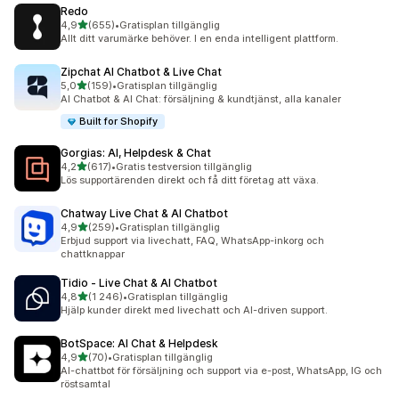
Redo
av 5 stjärnor
4,9
(655)
•
Gratisplan tillgänglig
655 recensioner totalt
Allt ditt varumärke behöver. I en enda intelligent plattform.
Zipchat AI Chatbot & Live Chat
av 5 stjärnor
5,0
(159)
•
Gratisplan tillgänglig
159 recensioner totalt
AI Chatbot & AI Chat: försäljning & kundtjänst, alla kanaler
Built for Shopify
Gorgias: AI, Helpdesk & Chat
av 5 stjärnor
4,2
(617)
•
Gratis testversion tillgänglig
617 recensioner totalt
Lös supportärenden direkt och få ditt företag att växa.
Chatway Live Chat & AI Chatbot
av 5 stjärnor
4,9
(259)
•
Gratisplan tillgänglig
259 recensioner totalt
Erbjud support via livechatt, FAQ, WhatsApp-inkorg och
chattknappar
Tidio ‑ Live Chat & AI Chatbot
av 5 stjärnor
4,8
(1 246)
•
Gratisplan tillgänglig
1246 recensioner totalt
Hjälp kunder direkt med livechatt och AI-driven support.
BotSpace: AI Chat & Helpdesk
av 5 stjärnor
4,9
(70)
•
Gratisplan tillgänglig
70 recensioner totalt
AI-chattbot för försäljning och support via e-post, WhatsApp, IG och
röstsamtal