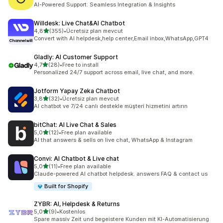
toplam 23 değerlendirme
AI-Powered Support: Seamless Integration & Insights
Willdesk: Live Chat&AI Chatbot
5 yıldız üzerinden
4,8
(355)
•
Ücretsiz plan mevcut
toplam 355 değerlendirme
Convert with AI helpdesk,help center,Email inbox,WhatsApp,GPT4
Gladly: AI Customer Support
5 yıldız üzerinden
4,7
(28)
•
Free to install
toplam 28 değerlendirme
Personalized 24/7 support across email, live chat, and more.
Jotform Yapay Zeka Chatbot
5 yıldız üzerinden
3,8
(32)
•
Ücretsiz plan mevcut
toplam 32 değerlendirme
AI chatbot ve 7/24 canlı destekle müşteri hizmetini artırın
bitChat: AI Live Chat & Sales
5 yıldız üzerinden
5,0
(12)
•
Free plan available
toplam 12 değerlendirme
AI that answers & sells on live chat, WhatsApp & Instagram
Convi: AI Chatbot & Live chat
5 yıldız üzerinden
5,0
(11)
•
Free plan available
toplam 11 değerlendirme
Claude-powered AI chatbot helpdesk. answers FAQ & contact us
Built for Shopify
ZYBR: AI, Helpdesk & Returns
5 yıldız üzerinden
5,0
(9)
•
Kostenlos
toplam 9 değerlendirme
Spare massiv Zeit und begeistere Kunden mit KI-Automatisierung