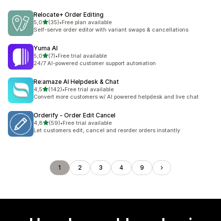
Relocate+ Order Editing
5 yıldız üzerinden
5,0
(35)
•
Free plan available
toplam 35 değerlendirme
Self-serve order editor with variant swaps & cancellations
Yuma AI
5 yıldız üzerinden
5,0
(7)
•
Free trial available
toplam 7 değerlendirme
24/7 AI-powered customer support automation
Re:amaze AI Helpdesk & Chat
5 yıldız üzerinden
4,5
(142)
•
Free trial available
toplam 142 değerlendirme
Convert more customers w/ AI powered helpdesk and live chat
Orderify ‑ Order Edit Cancel
5 yıldız üzerinden
4,8
(59)
•
Free trial available
toplam 59 değerlendirme
Let customers edit, cancel and reorder orders instantly
1
2
3
4
9