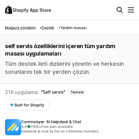
Shopify App Store
Mağaza yönetimi
Destek
Yardım masası
self servis özelliklerini içeren tüm yardım
masası uygulamaları
Tüm destek ileti dizilerini yönetin ve herkesin
sorunlarını tek bir yerden çözün.
216 uygulama:
Self servis
Temizle
Built for Shopify
Commslayer: AI Helpdesk & Chat
5 yıldız üzerinden
4,9
(188)
•
Free plan available
toplam 188 değerlendirme
Helpdesk & chat by the ex-Lifetimely founders