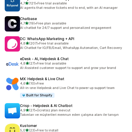
5 yıldız üzerinden
4,7
(121)
•
Free trial available
toplam 121 değerlendirme
AI agents that resolve tickets end to end, with an AI manager
Chatbase
5 yıldız üzerinden
4,7
(19)
•
Free plan available
toplam 19 değerlendirme
AI chatbot for 24/7 support and personalized engagement
DC: WhatsApp Marketing + API
5 yıldız üzerinden
4,8
(207)
•
Free trial available
toplam 207 değerlendirme
AI Chatbot for IG/FB/Email, WhatsApp Automation, Cart Recovery
eDesk ‑ AI, Helpdesk & Chat
5 yıldız üzerinden
4,8
(27)
•
Free trial available
toplam 27 değerlendirme
AI-Assisted customer support to support and grow your brand
MX: Helpdesk & Live Chat
5 yıldız üzerinden
4,6
(10)
•
Free
toplam 10 değerlendirme
All-in-one Helpdesk and Live Chat to power up support team
Built for Shopify
Crisp ‑ Helpdesk & AI Chatbot
5 yıldız üzerinden
4,9
(27)
•
Ücretsiz plan mevcut
toplam 27 değerlendirme
Takımları ve müşterileri memnun eden çalışma alanı ile tanışın
Kustomer
5 yıldız üzerinden
5,0
(23)
•
Free to install