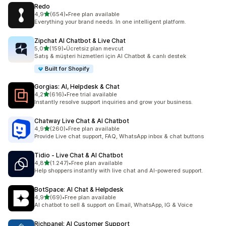
Redo
5 yıldız üzerinden
4,9
(654)
•
Free plan available
toplam 654 değerlendirme
Everything your brand needs. In one intelligent platform.
Zipchat AI Chatbot & Live Chat
5 yıldız üzerinden
5,0
(159)
•
Ücretsiz plan mevcut
toplam 159 değerlendirme
Satış & müşteri hizmetleri için AI Chatbot & canlı destek
Built for Shopify
Gorgias: AI, Helpdesk & Chat
5 yıldız üzerinden
4,2
(616)
•
Free trial available
toplam 616 değerlendirme
Instantly resolve support inquiries and grow your business.
Chatway Live Chat & AI Chatbot
5 yıldız üzerinden
4,9
(260)
•
Free plan available
toplam 260 değerlendirme
Provide Live chat support, FAQ, WhatsApp inbox & chat buttons
Tidio ‑ Live Chat & AI Chatbot
5 yıldız üzerinden
4,8
(1.247)
•
Free plan available
toplam 1247 değerlendirme
Help shoppers instantly with live chat and AI-powered support.
BotSpace: AI Chat & Helpdesk
5 yıldız üzerinden
4,9
(69)
•
Free plan available
toplam 69 değerlendirme
AI chatbot to sell & support on Email, WhatsApp, IG & Voice
Richpanel: AI Customer Support