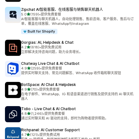
Zipchat AI智能客服、在线客服与销售聊天机器人
星（满分 5 星）
5.0
(159)
•
提供免费套餐
总共 159 条评论
AI智能客服与聊天机器人，自动处理销售、售前咨询、客户服务、售后与订
单，覆盖在线客服、WhatsApp与Instagram
Built for Shopify
Gorgias: AI, Helpdesk & Chat
星（满分 5 星）
4.2
(618)
•
提供免费试用
总共 618 条评论
立即解决支持咨询问题，助力业务增长。
Chatway Live Chat & AI Chatbot
星（满分 5 星）
4.9
(259)
•
提供免费套餐
总共 259 条评论
提供实时聊天支持、常见问题解答、WhatsApp 收件箱和聊天按钮
BotSpace: AI Chat & Helpdesk
星（满分 5 星）
4.9
(70)
•
提供免费套餐
总共 70 条评论
在电子邮件、WhatsApp、IG 和语音渠道进行销售及提供支持的 AI 聊天机
器人
Tidio ‑ Live Chat & AI Chatbot
星（满分 5 星）
4.8
(1,246)
•
提供免费套餐
总共 1246 条评论
通过实时聊天和 AI 驱动的支持，即时为购物者提供帮助。
Richpanel: AI Customer Support
星（满分 5 星）
4.7
(121)
•
提供免费试用
总共 121 条评论