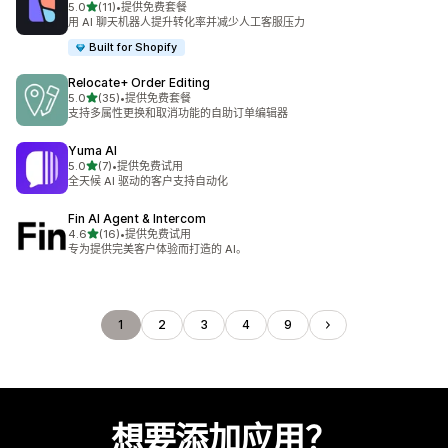
星（满分 5 星）
5.0
(11)
•
提供免费套餐
总共 11 条评论
用 AI 聊天机器人提升转化率并减少人工客服压力
Built for Shopify
Relocate+ Order Editing
星（满分 5 星）
5.0
(35)
•
提供免费套餐
总共 35 条评论
支持多属性更换和取消功能的自助订单编辑器
Yuma AI
星（满分 5 星）
5.0
(7)
•
提供免费试用
总共 7 条评论
全天候 AI 驱动的客户支持自动化
Fin AI Agent & Intercom
星（满分 5 星）
4.6
(16)
•
提供免费试用
总共 16 条评论
专为提供完美客户体验而打造的 AI。
1
2
3
4
9
想要添加应用？