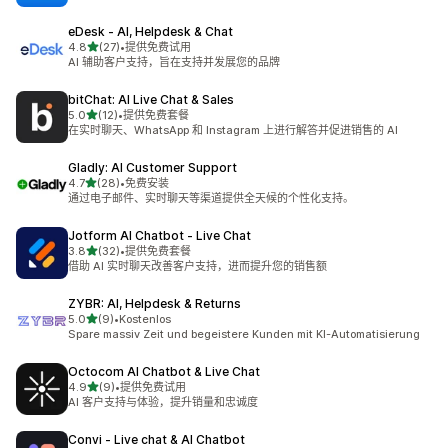
eDesk ‑ AI, Helpdesk & Chat
星（满分 5 星）
4.8
(27)
•
提供免费试用
总共 27 条评论
AI 辅助客户支持，旨在支持并发展您的品牌
bitChat: AI Live Chat & Sales
星（满分 5 星）
5.0
(12)
•
提供免费套餐
总共 12 条评论
在实时聊天、WhatsApp 和 Instagram 上进行解答并促进销售的 AI
Gladly: AI Customer Support
星（满分 5 星）
4.7
(28)
•
免费安装
总共 28 条评论
通过电子邮件、实时聊天等渠道提供全天候的个性化支持。
Jotform AI Chatbot ‑ Live Chat
星（满分 5 星）
3.8
(32)
•
提供免费套餐
总共 32 条评论
借助 AI 实时聊天改善客户支持，进而提升您的销售额
ZYBR: AI, Helpdesk & Returns
星（满分 5 星）
5.0
(9)
•
Kostenlos
总共 9 条评论
Spare massiv Zeit und begeistere Kunden mit KI-Automatisierung
Octocom AI Chatbot & Live Chat
星（满分 5 星）
4.9
(9)
•
提供免费试用
总共 9 条评论
AI 客户支持与体验，提升销量和忠诚度
Convi ‑ Live chat & AI Chatbot