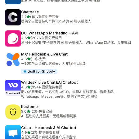
配备 AI 管理员，能够端到端解决客服工单的 AI 客服
Chatbase
星（满分 5 星）
4.7
(19)
•
提供免费套餐
总共 19 条评论
提供全天候支持和个性化互动的 AI 聊天机器人
DC: WhatsApp Marketing + API
星（满分 5 星）
4.8
(207)
•
提供免费试用
总共 207 条评论
适用于 IG/FB/电子邮件的 AI 聊天机器人、WhatsApp 自动化、弃单挽回
MX: Helpdesk & Live Chat
星（满分 5 星）
4.6
(10)
•
免费
总共 10 条评论
一站式帮助台和实时聊天，为支持团队赋能
Built for Shopify
Willdesk: Live Chat&AI Chatbot
星（满分 5 星）
4.8
(354)
•
提供免费套餐
总共 354 条评论
助力品质出海，一站式帮助中心，支持AI在线客服、物流追踪、
Whatsapp、Messenger等，提供全中文1对1服务
Kustomer
星（满分 5 星）
5.0
(23)
•
免费安装
总共 23 条评论
AI 驱动的支持服务：无缝集成和洞察
Crisp ‑ Helpdesk & AI Chatbot
星（满分 5 星）
4.9
(27)
•
提供免费套餐
总共 27 条评论
在任何渠道上自动处理客户支持查询