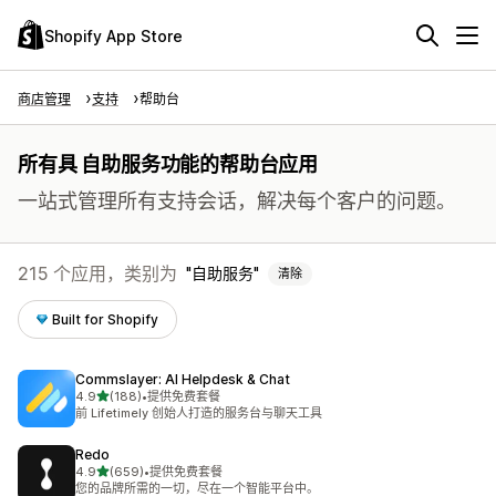
Shopify App Store
商店管理
支持
帮助台
所有具 自助服务功能的帮助台应用
一站式管理所有支持会话，解决每个客户的问题。
215 个应用，类别为
自助服务
清除
Built for Shopify
Commslayer: AI Helpdesk & Chat
星（满分 5 星）
4.9
(188)
•
提供免费套餐
总共 188 条评论
前 Lifetimely 创始人打造的服务台与聊天工具
Redo
星（满分 5 星）
4.9
(659)
•
提供免费套餐
总共 659 条评论
您的品牌所需的一切，尽在一个智能平台中。