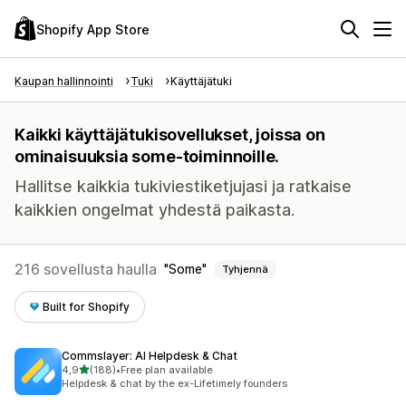
Shopify App Store
Kaupan hallinnointi
Tuki
Käyttäjätuki
Kaikki käyttäjätukisovellukset, joissa on
ominaisuuksia some-toiminnoille.
Hallitse kaikkia tukiviestiketjujasi ja ratkaise
kaikkien ongelmat yhdestä paikasta.
216 sovellusta haulla
Some
Tyhjennä
Built for Shopify
Commslayer: AI Helpdesk & Chat
/ 5 tähteä
4,9
(188)
•
Free plan available
188 arvostelua yhteensä
Helpdesk & chat by the ex-Lifetimely founders