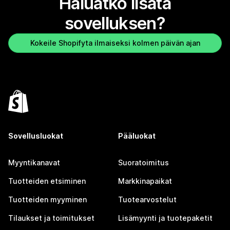
Haluatko lisätä
sovelluksen?
Kokeile Shopifyta ilmaiseksi kolmen päivän ajan
Sovellusluokat
Pääluokat
Myyntikanavat
Suoratoimitus
Tuotteiden etsiminen
Markkinapaikat
Tuotteiden myyminen
Tuotearvostelut
Tilaukset ja toimitukset
Lisämyynti ja tuotepaketit