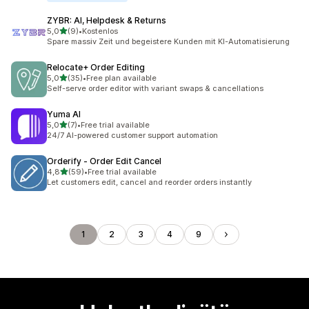
ZYBR: AI, Helpdesk & Returns
/ 5 tähteä
5,0
(9)
•
Kostenlos
9 arvostelua yhteensä
Spare massiv Zeit und begeistere Kunden mit KI-Automatisierung
Relocate+ Order Editing
/ 5 tähteä
5,0
(35)
•
Free plan available
35 arvostelua yhteensä
Self-serve order editor with variant swaps & cancellations
Yuma AI
/ 5 tähteä
5,0
(7)
•
Free trial available
7 arvostelua yhteensä
24/7 AI-powered customer support automation
Orderify ‑ Order Edit Cancel
/ 5 tähteä
4,8
(59)
•
Free trial available
59 arvostelua yhteensä
Let customers edit, cancel and reorder orders instantly
1
2
3
4
9