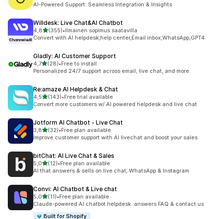
23 arvostelua yhteensä
AI-Powered Support: Seamless Integration & Insights
Willdesk: Live Chat&AI Chatbot
/ 5 tähteä
4,8
(355)
•
Ilmainen sopimus saatavilla
355 arvostelua yhteensä
Convert with AI helpdesk,help center,Email inbox,WhatsApp,GPT4
Gladly: AI Customer Support
/ 5 tähteä
4,7
(28)
•
Free to install
28 arvostelua yhteensä
Personalized 24/7 support across email, live chat, and more.
Re:amaze AI Helpdesk & Chat
/ 5 tähteä
4,5
(143)
•
Free trial available
143 arvostelua yhteensä
Convert more customers w/ AI powered helpdesk and live chat
Jotform AI Chatbot ‑ Live Chat
/ 5 tähteä
3,8
(32)
•
Free plan available
32 arvostelua yhteensä
Improve customer support with AI livechat and boost your sales
bitChat: AI Live Chat & Sales
/ 5 tähteä
5,0
(12)
•
Free plan available
12 arvostelua yhteensä
AI that answers & sells on live chat, WhatsApp & Instagram
Convi: AI Chatbot & Live chat
/ 5 tähteä
5,0
(11)
•
Free plan available
11 arvostelua yhteensä
Claude-powered AI chatbot helpdesk. answers FAQ & contact us
Built for Shopify