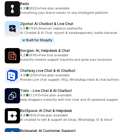
Redo
/ 5 tähteä
4,9
(652)
•
Free plan available
652 arvostelua yhteensä
Everything your brand needs. In one intelligent platform.
Zipchat AI Chatbot & Live Chat
/ 5 tähteä
5,0
(159)
•
Ilmainen sopimus saatavilla
159 arvostelua yhteensä
AI Chatbot & AI Chat: myynti & asiakaspalvelu, kaikki kanavat
Built for Shopify
Gorgias: AI, Helpdesk & Chat
/ 5 tähteä
4,2
(616)
•
Free trial available
616 arvostelua yhteensä
Instantly resolve support inquiries and grow your business.
Chatway Live Chat & AI Chatbot
/ 5 tähteä
4,9
(259)
•
Free plan available
259 arvostelua yhteensä
Provide Live chat support, FAQ, WhatsApp inbox & chat buttons
Tidio ‑ Live Chat & AI Chatbot
/ 5 tähteä
4,8
(1 247)
•
Free plan available
1247 arvostelua yhteensä
Help shoppers instantly with live chat and AI-powered support.
BotSpace: AI Chat & Helpdesk
/ 5 tähteä
4,9
(69)
•
Free plan available
69 arvostelua yhteensä
AI chatbot to sell & support on Email, WhatsApp, IG & Voice
Richpanel: AI Customer Support