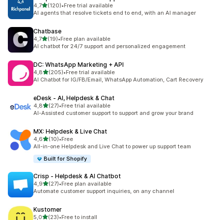
/ 5 tähteä
4,7
(120)
•
Free trial available
120 arvostelua yhteensä
AI agents that resolve tickets end to end, with an AI manager
Chatbase
/ 5 tähteä
4,7
(19)
•
Free plan available
19 arvostelua yhteensä
AI chatbot for 24/7 support and personalized engagement
DC: WhatsApp Marketing + API
/ 5 tähteä
4,8
(205)
•
Free trial available
205 arvostelua yhteensä
AI Chatbot for IG/FB/Email, WhatsApp Automation, Cart Recovery
eDesk ‑ AI, Helpdesk & Chat
/ 5 tähteä
4,8
(27)
•
Free trial available
27 arvostelua yhteensä
AI-Assisted customer support to support and grow your brand
MX: Helpdesk & Live Chat
/ 5 tähteä
4,6
(10)
•
Free
10 arvostelua yhteensä
All-in-one Helpdesk and Live Chat to power up support team
Built for Shopify
Crisp ‑ Helpdesk & AI Chatbot
/ 5 tähteä
4,9
(27)
•
Free plan available
27 arvostelua yhteensä
Automate customer support inquiries, on any channel
Kustomer
/ 5 tähteä
5,0
(23)
•
Free to install