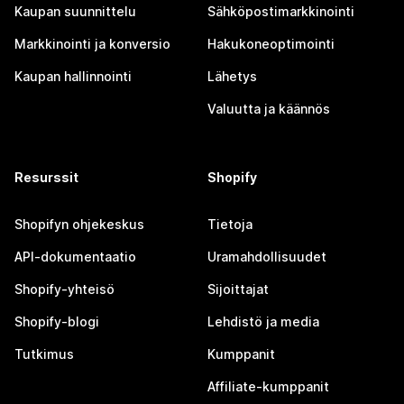
Kaupan suunnittelu
Sähköpostimarkkinointi
Markkinointi ja konversio
Hakukoneoptimointi
Kaupan hallinnointi
Lähetys
Valuutta ja käännös
Resurssit
Shopify
Shopifyn ohjekeskus
Tietoja
API-dokumentaatio
Uramahdollisuudet
Shopify-yhteisö
Sijoittajat
Shopify-blogi
Lehdistö ja media
Tutkimus
Kumppanit
Affiliate-kumppanit