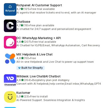
Richpanel: AI Customer Support
na 5 gwiazdek
4,7
(121)
•
Free trial available
Łączna liczba recenzji: 121
AI agents that resolve tickets end to end, with an AI manager
Chatbase
na 5 gwiazdek
4,7
(19)
•
Free plan available
Łączna liczba recenzji: 19
AI chatbot for 24/7 support and personalized engagement
DC: WhatsApp Marketing + API
na 5 gwiazdek
4,8
(207)
•
Free trial available
Łączna liczba recenzji: 207
AI Chatbot for IG/FB/Email, WhatsApp Automation, Cart Recovery
MX: Helpdesk & Live Chat
na 5 gwiazdek
4,6
(10)
•
Free
Łączna liczba recenzji: 10
All-in-one Helpdesk and Live Chat to power up support team
Built for Shopify
Willdesk: Live Chat&AI Chatbot
na 5 gwiazdek
4,8
(354)
•
Bezpłatny plan jest dostępny
Łączna liczba recenzji: 354
Convert with AI helpdesk,help center,Email inbox,WhatsApp,GPT4
Kustomer
na 5 gwiazdek
5,0
(23)
•
Free to install
Łączna liczba recenzji: 23
AI-Powered Support: Seamless Integration & Insights