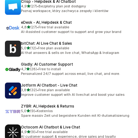
Crisp ‑ Helpdesk & AI Chatbot
na 5 gwiazdek
4,9
(27)
•
Bezpłatny plan jest dostępny
Łączna liczba recenzji: 27
Poznaj workspace, który zachwyca zespoły i klientów
eDesk ‑ AI, Helpdesk & Chat
na 5 gwiazdek
4,8
(27)
•
Free trial available
Łączna liczba recenzji: 27
AI-Assisted customer support to support and grow your brand
bitChat: AI Live Chat & Sales
na 5 gwiazdek
5,0
(12)
•
Free plan available
Łączna liczba recenzji: 12
AI that answers & sells on live chat, WhatsApp & Instagram
Gladly: AI Customer Support
na 5 gwiazdek
4,7
(28)
•
Free to install
Łączna liczba recenzji: 28
Personalized 24/7 support across email, live chat, and more.
Jotform AI Chatbot ‑ Live Chat
na 5 gwiazdek
3,8
(32)
•
Free plan available
Łączna liczba recenzji: 32
Improve customer support with AI livechat and boost your sales
ZYBR: AI, Helpdesk & Returns
na 5 gwiazdek
5,0
(9)
•
Kostenlos
Łączna liczba recenzji: 9
Spare massiv Zeit und begeistere Kunden mit KI-Automatisierung
Octocom AI Chatbot & Live Chat
na 5 gwiazdek
4,9
(9)
•
Free trial available
Łączna liczba recenzji: 9
AI customer support & experience, drive sales and loyalty