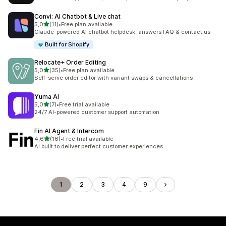
Convi: AI Chatbot & Live chat
na 5 gwiazdek
5,0
(11)
•
Free plan available
Łączna liczba recenzji: 11
Claude-powered AI chatbot helpdesk. answers FAQ & contact us
Built for Shopify
Relocate+ Order Editing
na 5 gwiazdek
5,0
(35)
•
Free plan available
Łączna liczba recenzji: 35
Self-serve order editor with variant swaps & cancellations
Yuma AI
na 5 gwiazdek
5,0
(7)
•
Free trial available
Łączna liczba recenzji: 7
24/7 AI-powered customer support automation
Fin AI Agent & Intercom
na 5 gwiazdek
4,6
(16)
•
Free trial available
Łączna liczba recenzji: 16
AI built to deliver perfect customer experiences.
1
2
3
4
9