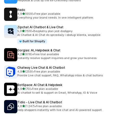
Helpdesk & chat by the ex-Lifetimely founders
Redo
na 5 gwiazdek
4,9
(659)
•
Free plan available
Łączna liczba recenzji: 659
Everything your brand needs. In one intelligent platform.
Zipchat AI Chatbot & Live Chat
na 5 gwiazdek
5,0
(159)
•
Bezpłatny plan jest dostępny
Łączna liczba recenzji: 159
AI Chatbot & AI Chat do sprzedaży i obsługi klienta, wszędzie
Built for Shopify
Gorgias: AI, Helpdesk & Chat
na 5 gwiazdek
4,2
(618)
•
Free trial available
Łączna liczba recenzji: 618
Instantly resolve support inquiries and grow your business.
Chatway Live Chat & AI Chatbot
na 5 gwiazdek
4,9
(259)
•
Free plan available
Łączna liczba recenzji: 259
Provide Live chat support, FAQ, WhatsApp inbox & chat buttons
BotSpace: AI Chat & Helpdesk
na 5 gwiazdek
4,9
(70)
•
Free plan available
Łączna liczba recenzji: 70
AI chatbot to sell & support on Email, WhatsApp, IG & Voice
Tidio ‑ Live Chat & AI Chatbot
na 5 gwiazdek
4,8
(1 247)
•
Free plan available
Łączna liczba recenzji: 1247
Help shoppers instantly with live chat and AI-powered support.