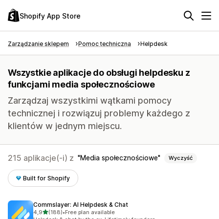
Shopify App Store
Zarządzanie sklepem
Pomoc techniczna
Helpdesk
Wszystkie aplikacje do obsługi helpdesku z
funkcjami media społecznościowe
Zarządzaj wszystkimi wątkami pomocy
technicznej i rozwiązuj problemy każdego z
klientów w jednym miejscu.
215 aplikacje(-i) z
Media społecznościowe
Wyczyść
Built for Shopify
Commslayer: AI Helpdesk & Chat
na 5 gwiazdek
4,9
(188)
•
Free plan available
Łączna liczba recenzji: 188