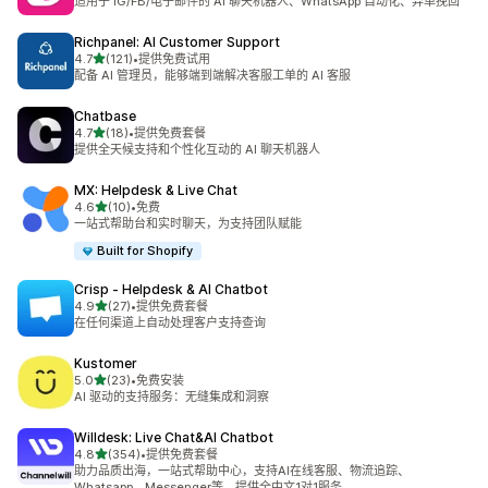
适用于 IG/FB/电子邮件的 AI 聊天机器人、WhatsApp 自动化、弃单挽回
Richpanel: AI Customer Support
星（满分 5 星）
4.7
(121)
•
提供免费试用
总共 121 条评论
配备 AI 管理员，能够端到端解决客服工单的 AI 客服
Chatbase
星（满分 5 星）
4.7
(18)
•
提供免费套餐
总共 18 条评论
提供全天候支持和个性化互动的 AI 聊天机器人
MX: Helpdesk & Live Chat
星（满分 5 星）
4.6
(10)
•
免费
总共 10 条评论
一站式帮助台和实时聊天，为支持团队赋能
Built for Shopify
Crisp ‑ Helpdesk & AI Chatbot
星（满分 5 星）
4.9
(27)
•
提供免费套餐
总共 27 条评论
在任何渠道上自动处理客户支持查询
Kustomer
星（满分 5 星）
5.0
(23)
•
免费安装
总共 23 条评论
AI 驱动的支持服务：无缝集成和洞察
Willdesk: Live Chat&AI Chatbot
星（满分 5 星）
4.8
(354)
•
提供免费套餐
总共 354 条评论
助力品质出海，一站式帮助中心，支持AI在线客服、物流追踪、
Whatsapp、Messenger等，提供全中文1对1服务