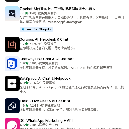
Zipchat AI智能客服、在线客服与销售聊天机器人
星（满分 5 星）
5.0
(159)
•
提供免费套餐
总共 159 条评论
AI智能客服与聊天机器人，自动处理销售、售前咨询、客户服务、售后与订
单，覆盖在线客服、WhatsApp与Instagram
Built for Shopify
Gorgias: AI, Helpdesk & Chat
星（满分 5 星）
4.2
(617)
•
提供免费试用
总共 617 条评论
立即解决支持咨询问题，助力业务增长。
Chatway Live Chat & AI Chatbot
星（满分 5 星）
4.9
(260)
•
提供免费套餐
总共 260 条评论
提供实时聊天支持、常见问题解答、WhatsApp 收件箱和聊天按钮
BotSpace: AI Chat & Helpdesk
星（满分 5 星）
4.9
(70)
•
提供免费套餐
总共 70 条评论
在电子邮件、WhatsApp、IG 和语音渠道进行销售及提供支持的 AI 聊天机
器人
Tidio ‑ Live Chat & AI Chatbot
星（满分 5 星）
4.8
(1,249)
•
提供免费套餐
总共 1249 条评论
通过实时聊天和 AI 驱动的支持，即时为购物者提供帮助。
DC: WhatsApp Marketing + API
星（满分 5 星）
4.8
(208)
•
提供免费试用
总共 208 条评论