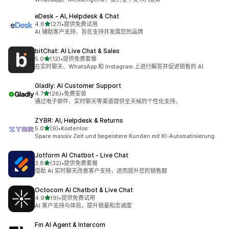
eDesk ‑ AI, Helpdesk & Chat
星（满分 5 星）
4.8
(27)
•
提供免费试用
总共 27 条评论
AI 辅助客户支持，旨在支持并发展您的品牌
bitChat: AI Live Chat & Sales
星（满分 5 星）
5.0
(12)
•
提供免费套餐
总共 12 条评论
在实时聊天、WhatsApp 和 Instagram 上进行解答并促进销售的 AI
Gladly: AI Customer Support
星（满分 5 星）
4.7
(28)
•
免费安装
总共 28 条评论
通过电子邮件、实时聊天等渠道提供全天候的个性化支持。
ZYBR: AI, Helpdesk & Returns
星（满分 5 星）
5.0
(9)
•
Kostenlos
总共 9 条评论
Spare massiv Zeit und begeistere Kunden mit KI-Automatisierung
Jotform AI Chatbot ‑ Live Chat
星（满分 5 星）
3.8
(32)
•
提供免费套餐
总共 32 条评论
借助 AI 实时聊天改善客户支持，进而提升您的销售额
Octocom AI Chatbot & Live Chat
星（满分 5 星）
4.9
(9)
•
提供免费试用
总共 9 条评论
AI 客户支持与体验，提升销量和忠诚度
Fin AI Agent & Intercom