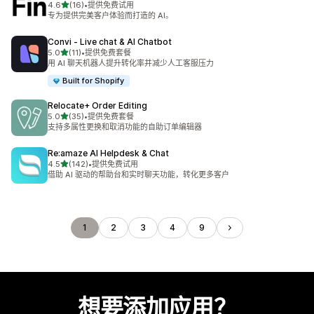
星（满分 5 星）
4.6
(16)
•
提供免费试用
总共 16 条评论
专为提供完美客户体验而打造的 AI。
Convi ‑ Live chat & AI Chatbot
星（满分 5 星）
5.0
(11)
•
提供免费套餐
总共 11 条评论
用 AI 聊天机器人提升转化率并减少人工客服压力
Built for Shopify
Relocate+ Order Editing
星（满分 5 星）
5.0
(35)
•
提供免费套餐
总共 35 条评论
支持多属性更换和取消功能的自助订单编辑器
Re:amaze AI Helpdesk & Chat
星（满分 5 星）
4.5
(142)
•
提供免费试用
总共 142 条评论
借助 AI 驱动的帮助台和实时聊天功能，转化更多客户
1
2
3
4
9
想要添加应用？