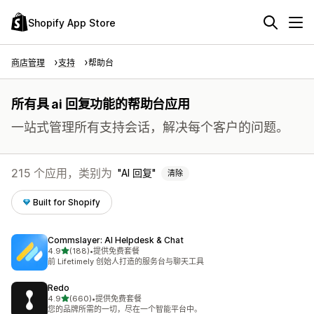
Shopify App Store
商店管理
支持
帮助台
所有具 ai 回复功能的帮助台应用
一站式管理所有支持会话，解决每个客户的问题。
215 个应用，类别为
AI 回复
清除
Built for Shopify
Commslayer: AI Helpdesk & Chat
星（满分 5 星）
4.9
(188)
•
提供免费套餐
总共 188 条评论
前 Lifetimely 创始人打造的服务台与聊天工具
Redo
星（满分 5 星）
4.9
(660)
•
提供免费套餐
总共 660 条评论
您的品牌所需的一切，尽在一个智能平台中。