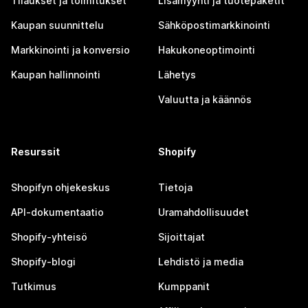
Tilaukset ja toimitukset
Lisämyynti ja tuotepaketit
Kaupan suunnittelu
Sähköpostimarkkinointi
Markkinointi ja konversio
Hakukoneoptimointi
Kaupan hallinnointi
Lähetys
Valuutta ja käännös
Resurssit
Shopify
Shopifyn ohjekeskus
Tietoja
API-dokumentaatio
Uramahdollisuudet
Shopify-yhteisö
Sijoittajat
Shopify-blogi
Lehdistö ja media
Tutkimus
Kumppanit