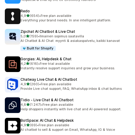
Redo
/ 5 tähteä
4,9
(654)
•
Free plan available
654 arvostelua yhteensä
Everything your brand needs. In one intelligent platform.
Zipchat AI Chatbot & Live Chat
/ 5 tähteä
5,0
(159)
•
Ilmainen sopimus saatavilla
159 arvostelua yhteensä
AI Chatbot & AI Chat: myynti & asiakaspalvelu, kaikki kanavat
Built for Shopify
Gorgias: AI, Helpdesk & Chat
/ 5 tähteä
4,2
(616)
•
Free trial available
616 arvostelua yhteensä
Instantly resolve support inquiries and grow your business.
Chatway Live Chat & AI Chatbot
/ 5 tähteä
4,9
(260)
•
Free plan available
260 arvostelua yhteensä
Provide Live chat support, FAQ, WhatsApp inbox & chat buttons
Tidio ‑ Live Chat & AI Chatbot
/ 5 tähteä
4,8
(1 247)
•
Free plan available
1247 arvostelua yhteensä
Help shoppers instantly with live chat and AI-powered support.
BotSpace: AI Chat & Helpdesk
/ 5 tähteä
4,9
(69)
•
Free plan available
69 arvostelua yhteensä
AI chatbot to sell & support on Email, WhatsApp, IG & Voice