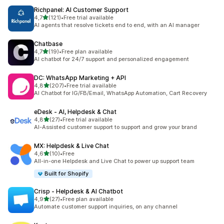
Richpanel: AI Customer Support
/ 5 tähteä
4,7
(121)
•
Free trial available
121 arvostelua yhteensä
AI agents that resolve tickets end to end, with an AI manager
Chatbase
/ 5 tähteä
4,7
(19)
•
Free plan available
19 arvostelua yhteensä
AI chatbot for 24/7 support and personalized engagement
DC: WhatsApp Marketing + API
/ 5 tähteä
4,8
(207)
•
Free trial available
207 arvostelua yhteensä
AI Chatbot for IG/FB/Email, WhatsApp Automation, Cart Recovery
eDesk ‑ AI, Helpdesk & Chat
/ 5 tähteä
4,8
(27)
•
Free trial available
27 arvostelua yhteensä
AI-Assisted customer support to support and grow your brand
MX: Helpdesk & Live Chat
/ 5 tähteä
4,6
(10)
•
Free
10 arvostelua yhteensä
All-in-one Helpdesk and Live Chat to power up support team
Built for Shopify
Crisp ‑ Helpdesk & AI Chatbot
/ 5 tähteä
4,9
(27)
•
Free plan available
27 arvostelua yhteensä
Automate customer support inquiries, on any channel