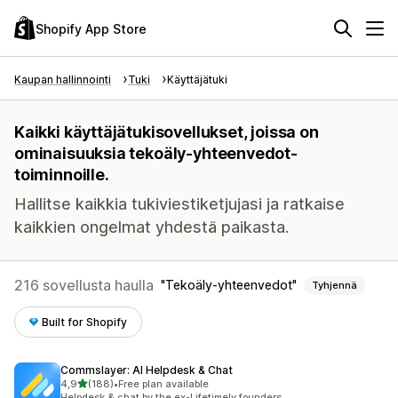
Shopify App Store
Kaupan hallinnointi
Tuki
Käyttäjätuki
Kaikki käyttäjätukisovellukset, joissa on
ominaisuuksia tekoäly-yhteenvedot-
toiminnoille.
Hallitse kaikkia tukiviestiketjujasi ja ratkaise
kaikkien ongelmat yhdestä paikasta.
216 sovellusta haulla
Tekoäly-yhteenvedot
Tyhjennä
Built for Shopify
Commslayer: AI Helpdesk & Chat
/ 5 tähteä
4,9
(188)
•
Free plan available
188 arvostelua yhteensä
Helpdesk & chat by the ex-Lifetimely founders