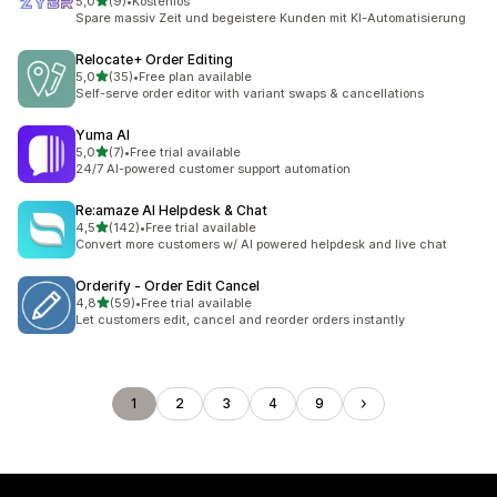
/ 5 tähteä
5,0
(9)
•
Kostenlos
9 arvostelua yhteensä
Spare massiv Zeit und begeistere Kunden mit KI-Automatisierung
Relocate+ Order Editing
/ 5 tähteä
5,0
(35)
•
Free plan available
35 arvostelua yhteensä
Self-serve order editor with variant swaps & cancellations
Yuma AI
/ 5 tähteä
5,0
(7)
•
Free trial available
7 arvostelua yhteensä
24/7 AI-powered customer support automation
Re:amaze AI Helpdesk & Chat
/ 5 tähteä
4,5
(142)
•
Free trial available
142 arvostelua yhteensä
Convert more customers w/ AI powered helpdesk and live chat
Orderify ‑ Order Edit Cancel
/ 5 tähteä
4,8
(59)
•
Free trial available
59 arvostelua yhteensä
Let customers edit, cancel and reorder orders instantly
1
2
3
4
9