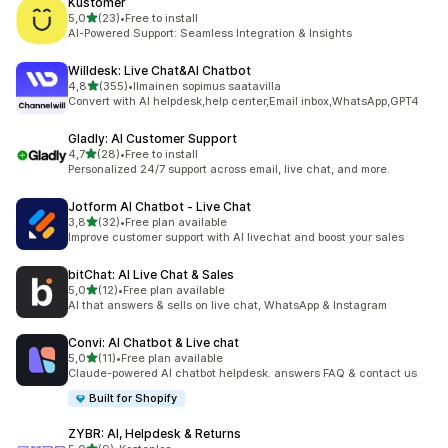
Kustomer
/ 5 tähteä
5,0
(23)
•
Free to install
23 arvostelua yhteensä
AI-Powered Support: Seamless Integration & Insights
Willdesk: Live Chat&AI Chatbot
/ 5 tähteä
4,8
(355)
•
Ilmainen sopimus saatavilla
355 arvostelua yhteensä
Convert with AI helpdesk,help center,Email inbox,WhatsApp,GPT4
Gladly: AI Customer Support
/ 5 tähteä
4,7
(28)
•
Free to install
28 arvostelua yhteensä
Personalized 24/7 support across email, live chat, and more.
Jotform AI Chatbot ‑ Live Chat
/ 5 tähteä
3,8
(32)
•
Free plan available
32 arvostelua yhteensä
Improve customer support with AI livechat and boost your sales
bitChat: AI Live Chat & Sales
/ 5 tähteä
5,0
(12)
•
Free plan available
12 arvostelua yhteensä
AI that answers & sells on live chat, WhatsApp & Instagram
Convi: AI Chatbot & Live chat
/ 5 tähteä
5,0
(11)
•
Free plan available
11 arvostelua yhteensä
Claude-powered AI chatbot helpdesk. answers FAQ & contact us
Built for Shopify
ZYBR: AI, Helpdesk & Returns