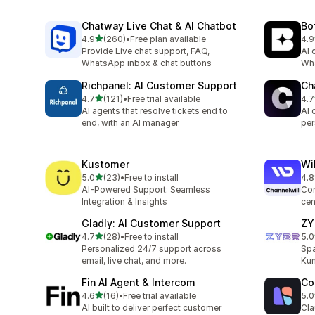
Chatway Live Chat & AI Chatbot
Bo
별 5개 중
4.9
(260)
•
Free plan available
4.9
총 리뷰 260개
총 
Provide Live chat support, FAQ,
AI 
WhatsApp inbox & chat buttons
Wha
Richpanel: AI Customer Support
Ch
별 5개 중
4.7
(121)
•
Free trial available
4.7
총 리뷰 121개
총 
AI agents that resolve tickets end to
AI 
end, with an AI manager
per
Kustomer
Wi
별 5개 중
5.0
(23)
•
Free to install
4.8
총 리뷰 23개
총 
AI-Powered Support: Seamless
Con
Integration & Insights
cen
Gladly: AI Customer Support
ZY
별 5개 중
4.7
(28)
•
Free to install
5.0
총 리뷰 28개
총 
Personalized 24/7 support across
Spa
email, live chat, and more.
Kun
Fin AI Agent & Intercom
Co
별 5개 중
4.6
(16)
•
Free trial available
5.0
총 리뷰 16개
총 
AI built to deliver perfect customer
Cla