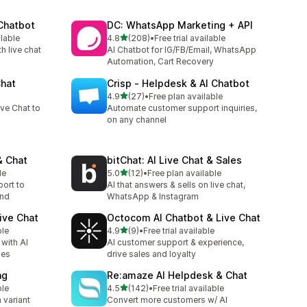
 Chatbot
DC: WhatsApp Marketing + API
별 5개 중
ilable
4.8
(208)
•
Free trial available
총 리뷰 208개
h live chat
AI Chatbot for IG/FB/Email, WhatsApp
Automation, Cart Recovery
Chat
Crisp ‑ Helpdesk & AI Chatbot
별 5개 중
4.9
(27)
•
Free plan available
총 리뷰 27개
ve Chat to
Automate customer support inquiries,
on any channel
& Chat
bitChat: AI Live Chat & Sales
별 5개 중
le
5.0
(12)
•
Free plan available
총 리뷰 12개
ort to
AI that answers & sells on live chat,
and
WhatsApp & Instagram
ive Chat
Octocom AI Chatbot & Live Chat
별 5개 중
ble
4.9
(9)
•
Free trial available
총 리뷰 9개
with AI
AI customer support & experience,
les
drive sales and loyalty
ng
Re:amaze AI Helpdesk & Chat
별 5개 중
ble
4.5
(142)
•
Free trial available
총 리뷰 142개
 variant
Convert more customers w/ AI