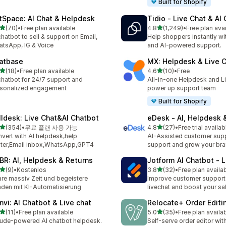
Built for Shopify
tSpace: AI Chat & Helpdesk
Tidio ‑ Live Chat & AI
별 5개 중
별 5개 중
(70)
•
Free plan available
4.8
(1,249)
•
Free plan ava
리뷰 70개
총 리뷰 1249개
chatbot to sell & support on Email,
Help shoppers instantly wit
tsApp, IG & Voice
and AI-powered support.
atbase
MX: Helpdesk & Live 
별 5개 중
별 5개 중
(18)
•
Free plan available
4.6
(10)
•
Free
리뷰 18개
총 리뷰 10개
chatbot for 24/7 support and
All-in-one Helpdesk and Li
sonalized engagement
power up support team
Built for Shopify
lldesk: Live Chat&AI Chatbot
eDesk ‑ AI, Helpdesk 
별 5개 중
별 5개 중
(354)
•
무료 플랜 사용 가능
4.8
(27)
•
Free trial availab
리뷰 354개
총 리뷰 27개
vert with AI helpdesk,help
AI-Assisted customer supp
ter,Email inbox,WhatsApp,GPT4
support and grow your br
BR: AI, Helpdesk & Returns
Jotform AI Chatbot ‑ L
별 5개 중
별 5개 중
(9)
•
Kostenlos
3.8
(32)
•
Free plan availa
리뷰 9개
총 리뷰 32개
re massiv Zeit und begeistere
Improve customer support 
den mit KI-Automatisierung
livechat and boost your sa
nvi: AI Chatbot & Live chat
Relocate+ Order Editi
별 5개 중
별 5개 중
(11)
•
Free plan available
5.0
(35)
•
Free plan availa
리뷰 11개
총 리뷰 35개
ude-powered AI chatbot helpdesk.
Self-serve order editor with