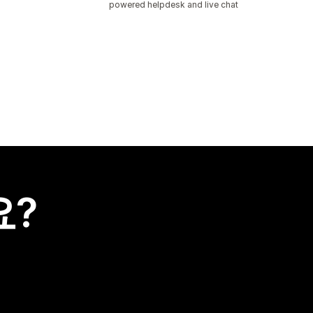
powered helpdesk and live chat
요?