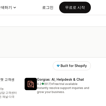
탐색하기
로그인
무료로 시작
Built for Shopify
이브챗 고객센
Gorgias: AI, Helpdesk & Chat
별 5개 중
4.2
(617)
•
Free trial available
총 리뷰 617개
Instantly resolve support inquiries and
가능
grow your business.
·상담·고객센터
모든 채널·다국