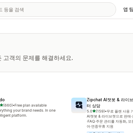
앱 
든 고객의 문제를 해결하세요.
do
Zipchat AI챗봇 & 라
별 5개 중
(660)
•
Free plan available
터 상담
리뷰 660개
rything your brand needs. In one
별 5개 중
5.0
(159)
•
무료 플랜 사용 
총 리뷰 159개
elligent platform.
AI챗봇 & 라이브챗으로 판매
·FAQ·주문 관리를 자동화, 
어·연중무휴 지원