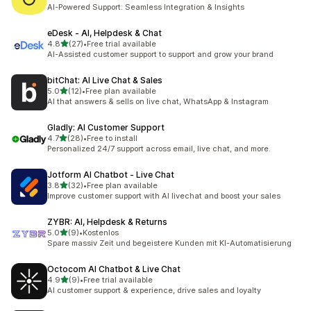
合計レビュー数：23件
AI-Powered Support: Seamless Integration & Insights
eDesk ‑ AI, Helpdesk & Chat
5つ星中
4.8
(27)
•
Free trial available
合計レビュー数：27件
AI-Assisted customer support to support and grow your brand
bitChat: AI Live Chat & Sales
5つ星中
5.0
(12)
•
Free plan available
合計レビュー数：12件
AI that answers & sells on live chat, WhatsApp & Instagram
Gladly: AI Customer Support
5つ星中
4.7
(28)
•
Free to install
合計レビュー数：28件
Personalized 24/7 support across email, live chat, and more.
Jotform AI Chatbot ‑ Live Chat
5つ星中
3.8
(32)
•
Free plan available
合計レビュー数：32件
Improve customer support with AI livechat and boost your sales
ZYBR: AI, Helpdesk & Returns
5つ星中
5.0
(9)
•
Kostenlos
合計レビュー数：9件
Spare massiv Zeit und begeistere Kunden mit KI-Automatisierung
Octocom AI Chatbot & Live Chat
5つ星中
4.9
(9)
•
Free trial available
合計レビュー数：9件
AI customer support & experience, drive sales and loyalty