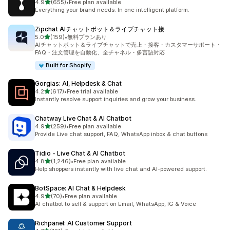
5つ星中
4.9
(655)
•
Free plan available
合計レビュー数：655件
Everything your brand needs. In one intelligent platform.
Zipchat AIチャットボット＆ライブチャット接
5つ星中
5.0
(159)
•
無料プランあり
合計レビュー数：159件
AIチャットボット＆ライブチャットで売上・接客・カスタマーサポート・
FAQ・注文管理を自動化、全チャネル・多言語対応
Built for Shopify
Gorgias: AI, Helpdesk & Chat
5つ星中
4.2
(617)
•
Free trial available
合計レビュー数：617件
Instantly resolve support inquiries and grow your business.
Chatway Live Chat & AI Chatbot
5つ星中
4.9
(259)
•
Free plan available
合計レビュー数：259件
Provide Live chat support, FAQ, WhatsApp inbox & chat buttons
Tidio ‑ Live Chat & AI Chatbot
5つ星中
4.8
(1,246)
•
Free plan available
合計レビュー数：1246件
Help shoppers instantly with live chat and AI-powered support.
BotSpace: AI Chat & Helpdesk
5つ星中
4.9
(70)
•
Free plan available
合計レビュー数：70件
AI chatbot to sell & support on Email, WhatsApp, IG & Voice
Richpanel: AI Customer Support