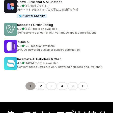
Convi ‑ Live chat & AI Chatbot
5つ星中
5.0
(11)
•
無料プランあり
合計レビュー数：11件
AIチャットで売上アップ＆人手による対応を削減
Built for Shopify
Relocate+ Order Editing
5つ星中
5.0
(35)
•
Free plan available
合計レビュー数：35件
Self-serve order editor with variant swaps & cancellations
Yuma AI
5つ星中
5.0
(7)
•
Free trial available
合計レビュー数：7件
24/7 AI-powered customer support automation
Re:amaze AI Helpdesk & Chat
5つ星中
4.5
(142)
•
Free trial available
合計レビュー数：142件
Convert more customers w/ AI powered helpdesk and live chat
1
2
3
4
9