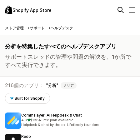
Shopify App Store
ストア管理
サポート
ヘルプデスク
分析を特集したすべてのヘルプデスクアプリ
サポートスレッドの管理や問題の解決を、1か所で
すべて実行できます。
216個のアプリ：
分析
クリア
Built for Shopify
Commslayer: AI Helpdesk & Chat
5つ星中
4.9
(188)
•
Free plan available
合計レビュー数：188件
Helpdesk & chat by the ex-Lifetimely founders
Redo