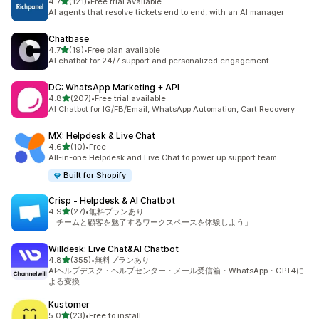
5つ星中
4.7
(121)
•
Free trial available
合計レビュー数：121件
AI agents that resolve tickets end to end, with an AI manager
Chatbase
5つ星中
4.7
(19)
•
Free plan available
合計レビュー数：19件
AI chatbot for 24/7 support and personalized engagement
DC: WhatsApp Marketing + API
5つ星中
4.8
(207)
•
Free trial available
合計レビュー数：207件
AI Chatbot for IG/FB/Email, WhatsApp Automation, Cart Recovery
MX: Helpdesk & Live Chat
5つ星中
4.6
(10)
•
Free
合計レビュー数：10件
All-in-one Helpdesk and Live Chat to power up support team
Built for Shopify
Crisp ‑ Helpdesk & AI Chatbot
5つ星中
4.9
(27)
•
無料プランあり
合計レビュー数：27件
「チームと顧客を魅了するワークスペースを体験しよう」
Willdesk: Live Chat&AI Chatbot
5つ星中
4.8
(355)
•
無料プランあり
合計レビュー数：355件
AIヘルプデスク・ヘルプセンター・メール受信箱・WhatsApp・GPT4に
よる変換
Kustomer
5つ星中
5.0
(23)
•
Free to install