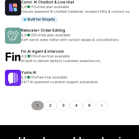
Convi: AI Chatbot & Live chat
5 yıldız üzerinden
5,0
(11)
•
Free plan available
toplam 11 değerlendirme
Claude-powered AI chatbot helpdesk. answers FAQ & contact us
Built for Shopify
Relocate+ Order Editing
5 yıldız üzerinden
5,0
(35)
•
Free plan available
toplam 35 değerlendirme
Self-serve order editor with variant swaps & cancellations
Fin AI Agent & Intercom
5 yıldız üzerinden
4,6
(16)
•
Free trial available
toplam 16 değerlendirme
AI built to deliver perfect customer experiences.
Yuma AI
5 yıldız üzerinden
5,0
(7)
•
Free trial available
toplam 7 değerlendirme
24/7 AI-powered customer support automation
1
2
3
4
9