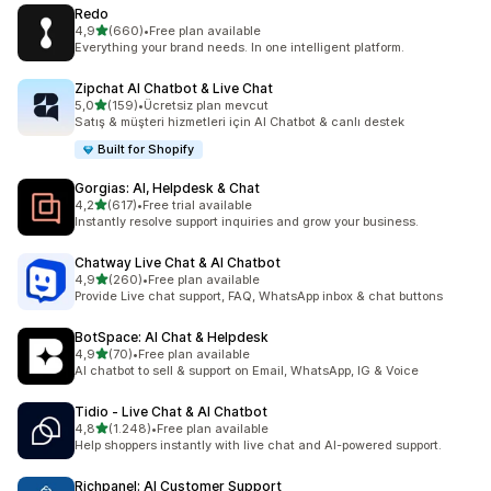
Redo
5 yıldız üzerinden
4,9
(660)
•
Free plan available
toplam 660 değerlendirme
Everything your brand needs. In one intelligent platform.
Zipchat AI Chatbot & Live Chat
5 yıldız üzerinden
5,0
(159)
•
Ücretsiz plan mevcut
toplam 159 değerlendirme
Satış & müşteri hizmetleri için AI Chatbot & canlı destek
Built for Shopify
Gorgias: AI, Helpdesk & Chat
5 yıldız üzerinden
4,2
(617)
•
Free trial available
toplam 617 değerlendirme
Instantly resolve support inquiries and grow your business.
Chatway Live Chat & AI Chatbot
5 yıldız üzerinden
4,9
(260)
•
Free plan available
toplam 260 değerlendirme
Provide Live chat support, FAQ, WhatsApp inbox & chat buttons
BotSpace: AI Chat & Helpdesk
5 yıldız üzerinden
4,9
(70)
•
Free plan available
toplam 70 değerlendirme
AI chatbot to sell & support on Email, WhatsApp, IG & Voice
Tidio ‑ Live Chat & AI Chatbot
5 yıldız üzerinden
4,8
(1.248)
•
Free plan available
toplam 1248 değerlendirme
Help shoppers instantly with live chat and AI-powered support.
Richpanel: AI Customer Support