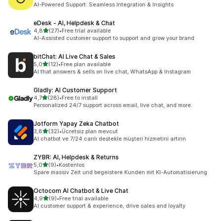
toplam 23 değerlendirme
AI-Powered Support: Seamless Integration & Insights
eDesk ‑ AI, Helpdesk & Chat
5 yıldız üzerinden
4,8
(27)
•
Free trial available
toplam 27 değerlendirme
AI-Assisted customer support to support and grow your brand
bitChat: AI Live Chat & Sales
5 yıldız üzerinden
5,0
(12)
•
Free plan available
toplam 12 değerlendirme
AI that answers & sells on live chat, WhatsApp & Instagram
Gladly: AI Customer Support
5 yıldız üzerinden
4,7
(28)
•
Free to install
toplam 28 değerlendirme
Personalized 24/7 support across email, live chat, and more.
Jotform Yapay Zeka Chatbot
5 yıldız üzerinden
3,8
(32)
•
Ücretsiz plan mevcut
toplam 32 değerlendirme
AI chatbot ve 7/24 canlı destekle müşteri hizmetini artırın
ZYBR: AI, Helpdesk & Returns
5 yıldız üzerinden
5,0
(9)
•
Kostenlos
toplam 9 değerlendirme
Spare massiv Zeit und begeistere Kunden mit KI-Automatisierung
Octocom AI Chatbot & Live Chat
5 yıldız üzerinden
4,9
(9)
•
Free trial available
toplam 9 değerlendirme
AI customer support & experience, drive sales and loyalty