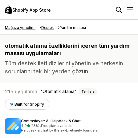
Shopify App Store
Mağaza yönetimi
Destek
Yardım masası
otomatik atama özelliklerini içeren tüm yardım
masası uygulamaları
Tüm destek ileti dizilerini yönetin ve herkesin
sorunlarını tek bir yerden çözün.
215 uygulama:
Otomatik atama
Temizle
Built for Shopify
Commslayer: AI Helpdesk & Chat
5 yıldız üzerinden
4,9
(188)
•
Free plan available
toplam 188 değerlendirme
Helpdesk & chat by the ex-Lifetimely founders