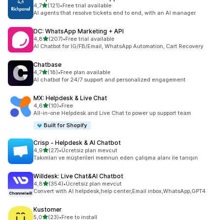
5 yıldız üzerinden
4,7
(121)
•
Free trial available
toplam 121 değerlendirme
AI agents that resolve tickets end to end, with an AI manager
DC: WhatsApp Marketing + API
5 yıldız üzerinden
4,8
(207)
•
Free trial available
toplam 207 değerlendirme
AI Chatbot for IG/FB/Email, WhatsApp Automation, Cart Recovery
Chatbase
5 yıldız üzerinden
4,7
(18)
•
Free plan available
toplam 18 değerlendirme
AI chatbot for 24/7 support and personalized engagement
MX: Helpdesk & Live Chat
5 yıldız üzerinden
4,6
(10)
•
Free
toplam 10 değerlendirme
All-in-one Helpdesk and Live Chat to power up support team
Built for Shopify
Crisp ‑ Helpdesk & AI Chatbot
5 yıldız üzerinden
4,9
(27)
•
Ücretsiz plan mevcut
toplam 27 değerlendirme
Takımları ve müşterileri memnun eden çalışma alanı ile tanışın
Willdesk: Live Chat&AI Chatbot
5 yıldız üzerinden
4,8
(354)
•
Ücretsiz plan mevcut
toplam 354 değerlendirme
Convert with AI helpdesk,help center,Email inbox,WhatsApp,GPT4
Kustomer
5 yıldız üzerinden
5,0
(23)
•
Free to install