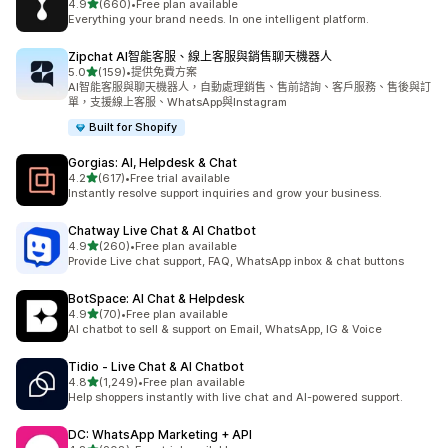
滿分 5 顆星
4.9
(660)
•
Free plan available
共有 660 則評價
Everything your brand needs. In one intelligent platform.
Zipchat AI智能客服、線上客服與銷售聊天機器人
滿分 5 顆星
5.0
(159)
•
提供免費方案
共有 159 則評價
AI智能客服與聊天機器人，自動處理銷售、售前諮詢、客戶服務、售後與訂
單，支援線上客服、WhatsApp與Instagram
Built for Shopify
Gorgias: AI, Helpdesk & Chat
滿分 5 顆星
4.2
(617)
•
Free trial available
共有 617 則評價
Instantly resolve support inquiries and grow your business.
Chatway Live Chat & AI Chatbot
滿分 5 顆星
4.9
(260)
•
Free plan available
共有 260 則評價
Provide Live chat support, FAQ, WhatsApp inbox & chat buttons
BotSpace: AI Chat & Helpdesk
滿分 5 顆星
4.9
(70)
•
Free plan available
共有 70 則評價
AI chatbot to sell & support on Email, WhatsApp, IG & Voice
Tidio ‑ Live Chat & AI Chatbot
滿分 5 顆星
4.8
(1,249)
•
Free plan available
共有 1249 則評價
Help shoppers instantly with live chat and AI-powered support.
DC: WhatsApp Marketing + API