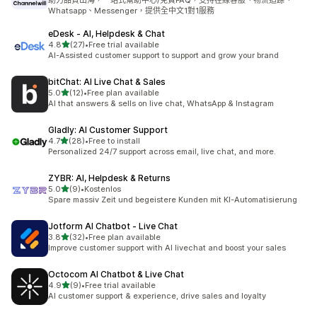
助力品質出海，一站式幫助中心/免費FAQ，支持在線客服、物流追踪、
Whatsapp、Messenger，提供全中文1對1服務
eDesk ‑ AI, Helpdesk & Chat
滿分 5 顆星
4.8
(27)
•
Free trial available
共有 27 則評價
AI-Assisted customer support to support and grow your brand
bitChat: AI Live Chat & Sales
滿分 5 顆星
5.0
(12)
•
Free plan available
共有 12 則評價
AI that answers & sells on live chat, WhatsApp & Instagram
Gladly: AI Customer Support
滿分 5 顆星
4.7
(28)
•
Free to install
共有 28 則評價
Personalized 24/7 support across email, live chat, and more.
ZYBR: AI, Helpdesk & Returns
滿分 5 顆星
5.0
(9)
•
Kostenlos
共有 9 則評價
Spare massiv Zeit und begeistere Kunden mit KI-Automatisierung
Jotform AI Chatbot ‑ Live Chat
滿分 5 顆星
3.8
(32)
•
Free plan available
共有 32 則評價
Improve customer support with AI livechat and boost your sales
Octocom AI Chatbot & Live Chat
滿分 5 顆星
4.9
(9)
•
Free trial available
共有 9 則評價
AI customer support & experience, drive sales and loyalty