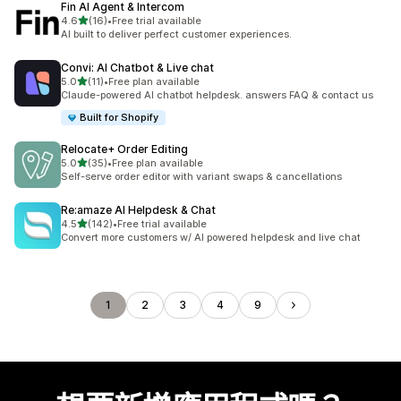
Fin AI Agent & Intercom
滿分 5 顆星
4.6
(16)
•
Free trial available
共有 16 則評價
AI built to deliver perfect customer experiences.
Convi: AI Chatbot & Live chat
滿分 5 顆星
5.0
(11)
•
Free plan available
共有 11 則評價
Claude-powered AI chatbot helpdesk. answers FAQ & contact us
Built for Shopify
Relocate+ Order Editing
滿分 5 顆星
5.0
(35)
•
Free plan available
共有 35 則評價
Self-serve order editor with variant swaps & cancellations
Re:amaze AI Helpdesk & Chat
滿分 5 顆星
4.5
(142)
•
Free trial available
共有 142 則評價
Convert more customers w/ AI powered helpdesk and live chat
1
2
3
4
9