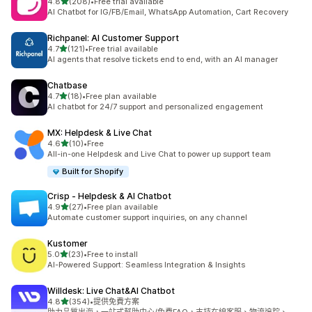
滿分 5 顆星
4.8
(208)
•
Free trial available
共有 208 則評價
AI Chatbot for IG/FB/Email, WhatsApp Automation, Cart Recovery
Richpanel: AI Customer Support
滿分 5 顆星
4.7
(121)
•
Free trial available
共有 121 則評價
AI agents that resolve tickets end to end, with an AI manager
Chatbase
滿分 5 顆星
4.7
(18)
•
Free plan available
共有 18 則評價
AI chatbot for 24/7 support and personalized engagement
MX: Helpdesk & Live Chat
滿分 5 顆星
4.6
(10)
•
Free
共有 10 則評價
All-in-one Helpdesk and Live Chat to power up support team
Built for Shopify
Crisp ‑ Helpdesk & AI Chatbot
滿分 5 顆星
4.9
(27)
•
Free plan available
共有 27 則評價
Automate customer support inquiries, on any channel
Kustomer
滿分 5 顆星
5.0
(23)
•
Free to install
共有 23 則評價
AI-Powered Support: Seamless Integration & Insights
Willdesk: Live Chat&AI Chatbot
滿分 5 顆星
4.8
(354)
•
提供免費方案
共有 354 則評價