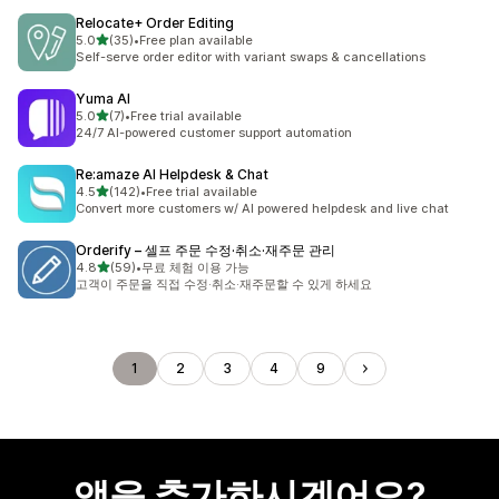
Relocate+ Order Editing
별 5개 중
5.0
(35)
•
Free plan available
총 리뷰 35개
Self-serve order editor with variant swaps & cancellations
Yuma AI
별 5개 중
5.0
(7)
•
Free trial available
총 리뷰 7개
24/7 AI-powered customer support automation
Re:amaze AI Helpdesk & Chat
별 5개 중
4.5
(142)
•
Free trial available
총 리뷰 142개
Convert more customers w/ AI powered helpdesk and live chat
Orderify – 셀프 주문 수정·취소·재주문 관리
별 5개 중
4.8
(59)
•
무료 체험 이용 가능
총 리뷰 59개
고객이 주문을 직접 수정·취소·재주문할 수 있게 하세요
1
2
3
4
9
앱을 추가하시겠어요?