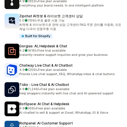
별 5개 중
4.9
(653)
•
Free plan available
총 리뷰 653개
Everything your brand needs. In one intelligent platform.
Zipchat AI챗봇 & 라이브챗 고객센터 상담
별 5개 중
5.0
(159)
•
무료 플랜 사용 가능
총 리뷰 159개
AI챗봇 & 라이브챗으로 판매·상담·고객센터·FAQ·주문 관리를 자동화, 모든
채널·다국어·연중무휴 지원
Built for Shopify
Gorgias: AI, Helpdesk & Chat
별 5개 중
4.2
(616)
•
Free trial available
총 리뷰 616개
Instantly resolve support inquiries and grow your business.
Chatway Live Chat & AI Chatbot
별 5개 중
4.9
(259)
•
Free plan available
총 리뷰 259개
Provide Live chat support, FAQ, WhatsApp inbox & chat buttons
Tidio ‑ Live Chat & AI Chatbot
별 5개 중
4.8
(1,246)
•
Free plan available
총 리뷰 1246개
Help shoppers instantly with live chat and AI-powered support.
BotSpace: AI Chat & Helpdesk
별 5개 중
4.9
(69)
•
Free plan available
총 리뷰 69개
AI chatbot to sell & support on Email, WhatsApp, IG & Voice
Richpanel: AI Customer Support