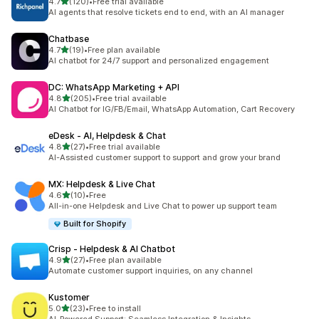
별 5개 중
4.7
(120)
•
Free trial available
총 리뷰 120개
AI agents that resolve tickets end to end, with an AI manager
Chatbase
별 5개 중
4.7
(19)
•
Free plan available
총 리뷰 19개
AI chatbot for 24/7 support and personalized engagement
DC: WhatsApp Marketing + API
별 5개 중
4.8
(205)
•
Free trial available
총 리뷰 205개
AI Chatbot for IG/FB/Email, WhatsApp Automation, Cart Recovery
eDesk ‑ AI, Helpdesk & Chat
별 5개 중
4.8
(27)
•
Free trial available
총 리뷰 27개
AI-Assisted customer support to support and grow your brand
MX: Helpdesk & Live Chat
별 5개 중
4.6
(10)
•
Free
총 리뷰 10개
All-in-one Helpdesk and Live Chat to power up support team
Built for Shopify
Crisp ‑ Helpdesk & AI Chatbot
별 5개 중
4.9
(27)
•
Free plan available
총 리뷰 27개
Automate customer support inquiries, on any channel
Kustomer
별 5개 중
5.0
(23)
•
Free to install
총 리뷰 23개