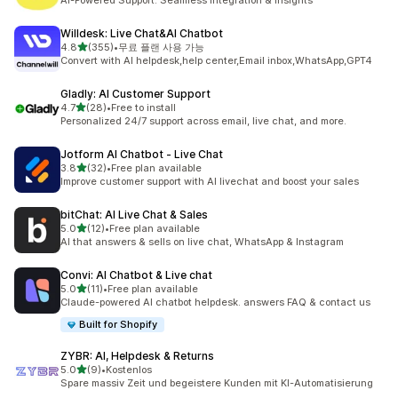
AI-Powered Support: Seamless Integration & Insights
Willdesk: Live Chat&AI Chatbot
별 5개 중
4.8
(355)
•
무료 플랜 사용 가능
총 리뷰 355개
Convert with AI helpdesk,help center,Email inbox,WhatsApp,GPT4
Gladly: AI Customer Support
별 5개 중
4.7
(28)
•
Free to install
총 리뷰 28개
Personalized 24/7 support across email, live chat, and more.
Jotform AI Chatbot ‑ Live Chat
별 5개 중
3.8
(32)
•
Free plan available
총 리뷰 32개
Improve customer support with AI livechat and boost your sales
bitChat: AI Live Chat & Sales
별 5개 중
5.0
(12)
•
Free plan available
총 리뷰 12개
AI that answers & sells on live chat, WhatsApp & Instagram
Convi: AI Chatbot & Live chat
별 5개 중
5.0
(11)
•
Free plan available
총 리뷰 11개
Claude-powered AI chatbot helpdesk. answers FAQ & contact us
Built for Shopify
ZYBR: AI, Helpdesk & Returns
별 5개 중
5.0
(9)
•
Kostenlos
총 리뷰 9개
Spare massiv Zeit und begeistere Kunden mit KI-Automatisierung