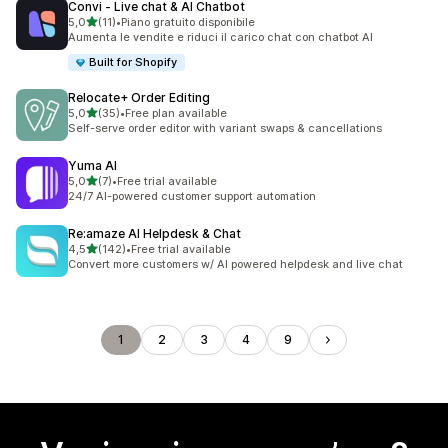
Convi ‑ Live chat & AI Chatbot
stelle su 5
5,0
(11)
•
Piano gratuito disponibile
11 recensioni totali
Aumenta le vendite e riduci il carico chat con chatbot AI
Built for Shopify
Relocate+ Order Editing
stelle su 5
5,0
(35)
•
Free plan available
35 recensioni totali
Self-serve order editor with variant swaps & cancellations
Yuma AI
stelle su 5
5,0
(7)
•
Free trial available
7 recensioni totali
24/7 AI-powered customer support automation
Re:amaze AI Helpdesk & Chat
stelle su 5
4,5
(142)
•
Free trial available
142 recensioni totali
Convert more customers w/ AI powered helpdesk and live chat
1
2
3
4
9