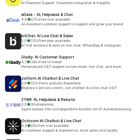
23 recensioni totali
AI-Powered Support: Seamless Integration & Insights
eDesk ‑ AI, Helpdesk & Chat
stelle su 5
4,8
(27)
•
Free trial available
27 recensioni totali
AI-Assisted customer support to support and grow your brand
bitChat: AI Live Chat & Sales
stelle su 5
5,0
(12)
•
Free plan available
12 recensioni totali
AI that answers & sells on live chat, WhatsApp & Instagram
Gladly: AI Customer Support
stelle su 5
4,7
(28)
•
Free to install
28 recensioni totali
Personalized 24/7 support across email, live chat, and more.
Jotform AI Chatbot & Live Chat
stelle su 5
3,8
(32)
•
Piano gratuito disponibile
32 recensioni totali
Migliora il servizio clienti, con chatbot IA e live chat 24/7
ZYBR: AI, Helpdesk & Returns
stelle su 5
5,0
(9)
•
Kostenlos
9 recensioni totali
Spare massiv Zeit und begeistere Kunden mit KI-Automatisierung
Octocom AI Chatbot & Live Chat
stelle su 5
4,9
(9)
•
Free trial available
9 recensioni totali
AI customer support & experience, drive sales and loyalty