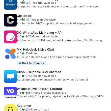
stelle su 5
4,7
(121)
•
Free trial available
121 recensioni totali
AI agents that resolve tickets end to end, with an AI manager
Chatbase
stelle su 5
4,7
(19)
•
Free plan available
19 recensioni totali
AI chatbot for 24/7 support and personalized engagement
DC: WhatsApp Marketing + API
stelle su 5
4,8
(207)
•
Free trial available
207 recensioni totali
AI Chatbot for IG/FB/Email, WhatsApp Automation, Cart Recovery
MX: Helpdesk & Live Chat
stelle su 5
4,6
(10)
•
Free
10 recensioni totali
All-in-one Helpdesk and Live Chat to power up support team
Built for Shopify
Crisp ‑ Helpdesk & AI Chatbot
stelle su 5
4,9
(27)
•
Free plan available
27 recensioni totali
Automate customer support inquiries, on any channel
Willdesk: Live Chat&AI Chatbot
stelle su 5
4,8
(355)
•
Piano gratuito disponibile
355 recensioni totali
Convert with AI helpdesk,help center,Email inbox,WhatsApp,GPT4
Kustomer
stelle su 5
5,0
(23)
•
Free to install