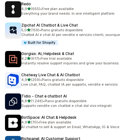
Redo
stelle su 5
4,9
(655)
•
Free plan available
655 recensioni totali
Everything your brand needs. In one intelligent platform.
Zipchat AI Chatbot & Live Chat
stelle su 5
5,0
(159)
•
Piano gratuito disponibile
159 recensioni totali
Chatbot AI e chat AI per vendite e servizio clienti, ovunque
Built for Shopify
Gorgias: AI, Helpdesk & Chat
stelle su 5
4,2
(617)
•
Free trial available
617 recensioni totali
Instantly resolve support inquiries and grow your business.
Chatway Live Chat & AI Chatbot
stelle su 5
4,9
(259)
•
Piano gratuito disponibile
259 recensioni totali
Live chat, FAQ, chatbot IA per supporto, vendite e servizio
Tidio ‑ Chat e chatbot AI
stelle su 5
4,8
(1.246)
•
Piano gratuito disponibile
1246 recensioni totali
Supporto vendite con chatbot e chat dal vivo integrati.
BotSpace: AI Chat & Helpdesk
stelle su 5
4,9
(70)
•
Free plan available
70 recensioni totali
AI chatbot to sell & support on Email, WhatsApp, IG & Voice
Richpanel: AI Customer Support