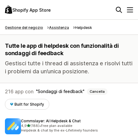
Shopify App Store
Gestione del negozio
Assistenza
Helpdesk
Tutte le app di helpdesk con funzionalità di
sondaggi di feedback
Gestisci tutte i thread di assistenza e risolvi tutti
i problemi da un’unica posizione.
216 app con
Sondaggi di feedback
Cancella
Built for Shopify
Commslayer: AI Helpdesk & Chat
stelle su 5
4,9
(188)
•
Free plan available
188 recensioni totali
Helpdesk & chat by the ex-Lifetimely founders