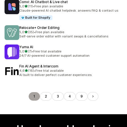
Convi: AI Chatbot & Live chat
5 yıldız üzerinden
5,0
(11)
•
Free plan available
toplam 11 değerlendirme
Claude-powered AI chatbot helpdesk. answers FAQ & contact us
Built for Shopify
Relocate+ Order Editing
5 yıldız üzerinden
5,0
(35)
•
Free plan available
toplam 35 değerlendirme
Self-serve order editor with variant swaps & cancellations
Yuma AI
5 yıldız üzerinden
5,0
(7)
•
Free trial available
toplam 7 değerlendirme
24/7 AI-powered customer support automation
Fin AI Agent & Intercom
5 yıldız üzerinden
4,6
(16)
•
Free trial available
toplam 16 değerlendirme
AI built to deliver perfect customer experiences.
1
2
3
4
9