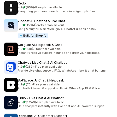
Redo
5 yıldız üzerinden
4,9
(659)
•
Free plan available
toplam 659 değerlendirme
Everything your brand needs. In one intelligent platform.
Zipchat AI Chatbot & Live Chat
5 yıldız üzerinden
5,0
(159)
•
Ücretsiz plan mevcut
toplam 159 değerlendirme
Satış & müşteri hizmetleri için AI Chatbot & canlı destek
Built for Shopify
Gorgias: AI, Helpdesk & Chat
5 yıldız üzerinden
4,2
(618)
•
Free trial available
toplam 618 değerlendirme
Instantly resolve support inquiries and grow your business.
Chatway Live Chat & AI Chatbot
5 yıldız üzerinden
4,9
(259)
•
Free plan available
toplam 259 değerlendirme
Provide Live chat support, FAQ, WhatsApp inbox & chat buttons
BotSpace: AI Chat & Helpdesk
5 yıldız üzerinden
4,9
(70)
•
Free plan available
toplam 70 değerlendirme
AI chatbot to sell & support on Email, WhatsApp, IG & Voice
Tidio ‑ Live Chat & AI Chatbot
5 yıldız üzerinden
4,8
(1.246)
•
Free plan available
toplam 1246 değerlendirme
Help shoppers instantly with live chat and AI-powered support.
Richpanel: AI Customer Support