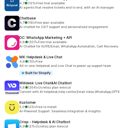
5 yıldız üzerinden
4,7
(121)
•
Free trial available
toplam 121 değerlendirme
AI agents that resolve tickets end to end, with an AI manager
Chatbase
5 yıldız üzerinden
4,7
(19)
•
Free plan available
toplam 19 değerlendirme
AI chatbot for 24/7 support and personalized engagement
DC: WhatsApp Marketing + API
5 yıldız üzerinden
4,8
(207)
•
Free trial available
toplam 207 değerlendirme
AI Chatbot for IG/FB/Email, WhatsApp Automation, Cart Recovery
MX: Helpdesk & Live Chat
5 yıldız üzerinden
4,6
(10)
•
Free
toplam 10 değerlendirme
All-in-one Helpdesk and Live Chat to power up support team
Built for Shopify
Willdesk: Live Chat&AI Chatbot
5 yıldız üzerinden
4,8
(354)
•
Ücretsiz plan mevcut
toplam 354 değerlendirme
Convert with AI helpdesk,help center,Email inbox,WhatsApp,GPT4
Kustomer
5 yıldız üzerinden
5,0
(23)
•
Free to install
toplam 23 değerlendirme
AI-Powered Support: Seamless Integration & Insights
Crisp ‑ Helpdesk & AI Chatbot
5 yıldız üzerinden
4,9
(27)
•
Ücretsiz plan mevcut