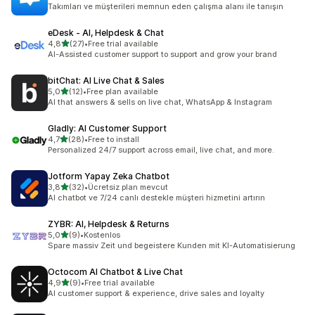
toplam 27 değerlendirme
Takımları ve müşterileri memnun eden çalışma alanı ile tanışın
eDesk ‑ AI, Helpdesk & Chat
5 yıldız üzerinden
4,8
(27)
•
Free trial available
toplam 27 değerlendirme
AI-Assisted customer support to support and grow your brand
bitChat: AI Live Chat & Sales
5 yıldız üzerinden
5,0
(12)
•
Free plan available
toplam 12 değerlendirme
AI that answers & sells on live chat, WhatsApp & Instagram
Gladly: AI Customer Support
5 yıldız üzerinden
4,7
(28)
•
Free to install
toplam 28 değerlendirme
Personalized 24/7 support across email, live chat, and more.
Jotform Yapay Zeka Chatbot
5 yıldız üzerinden
3,8
(32)
•
Ücretsiz plan mevcut
toplam 32 değerlendirme
AI chatbot ve 7/24 canlı destekle müşteri hizmetini artırın
ZYBR: AI, Helpdesk & Returns
5 yıldız üzerinden
5,0
(9)
•
Kostenlos
toplam 9 değerlendirme
Spare massiv Zeit und begeistere Kunden mit KI-Automatisierung
Octocom AI Chatbot & Live Chat
5 yıldız üzerinden
4,9
(9)
•
Free trial available
toplam 9 değerlendirme
AI customer support & experience, drive sales and loyalty