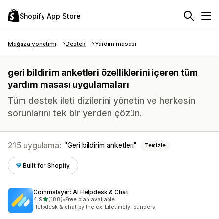
Shopify App Store
Mağaza yönetimi
Destek
Yardım masası
geri bildirim anketleri özelliklerini içeren tüm
yardım masası uygulamaları
Tüm destek ileti dizilerini yönetin ve herkesin
sorunlarını tek bir yerden çözün.
215 uygulama:
Geri bildirim anketleri
Temizle
Built for Shopify
Commslayer: AI Helpdesk & Chat
5 yıldız üzerinden
4,9
(188)
•
Free plan available
toplam 188 değerlendirme
Helpdesk & chat by the ex-Lifetimely founders