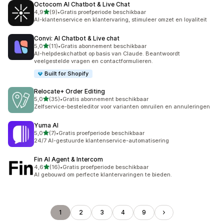
Octocom AI Chatbot & Live Chat
van 5 sterren
4,9
(9)
•
Gratis proefperiode beschikbaar
9 recensies in totaal
AI-klantenservice en klantervaring, stimuleer omzet en loyaliteit
Convi: AI Chatbot & Live chat
van 5 sterren
5,0
(11)
•
Gratis abonnement beschikbaar
11 recensies in totaal
AI-helpdeskchatbot op basis van Claude. Beantwoordt
veelgestelde vragen en contactformulieren.
Built for Shopify
Relocate+ Order Editing
van 5 sterren
5,0
(35)
•
Gratis abonnement beschikbaar
35 recensies in totaal
Zelfservice-besteleditor voor varianten omruilen en annuleringen
Yuma AI
van 5 sterren
5,0
(7)
•
Gratis proefperiode beschikbaar
7 recensies in totaal
24/7 AI-gestuurde klantenservice-automatisering
Fin AI Agent & Intercom
van 5 sterren
4,6
(16)
•
Gratis proefperiode beschikbaar
16 recensies in totaal
AI gebouwd om perfecte klantervaringen te bieden.
1
2
3
4
9