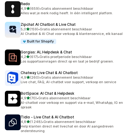
Redo
van 5 sterren
4,9
(659)
•
Gratis abonnement beschikbaar
659 recensies in totaal
Alles wat je merk nodig heeft. In één intelligent platform.
Zipchat AI Chatbot & Live Chat
van 5 sterren
5,0
(159)
•
Gratis abonnement beschikbaar
159 recensies in totaal
AI Chatbot & AI Chat voor verkoop & klantenservice, elk kanaal
Built for Shopify
Gorgias: AI, Helpdesk & Chat
van 5 sterren
4,2
(617)
•
Gratis proefperiode beschikbaar
617 recensies in totaal
Los supportaanvragen direct op en laat je bedrijf groeien.
Chatway Live Chat & AI Chatbot
van 5 sterren
4,9
(260)
•
Gratis abonnement beschikbaar
260 recensies in totaal
Live chat, FAQ, AI-chatbot voor support, verkoop en service
BotSpace: AI Chat & Helpdesk
van 5 sterren
4,9
(70)
•
Gratis abonnement beschikbaar
70 recensies in totaal
AI-chatbot voor verkoop en support via e-mail, WhatsApp, IG en
spraak
Tidio ‑ Live Chat & AI Chatbot
van 5 sterren
4,8
(1.248)
•
Gratis abonnement beschikbaar
1248 recensies in totaal
Help klanten direct met livechat en door AI aangedreven
ondersteuning.