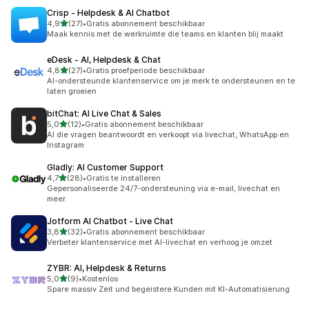
Crisp ‑ Helpdesk & AI Chatbot
van 5 sterren
4,9
(27)
•
Gratis abonnement beschikbaar
27 recensies in totaal
Maak kennis met de werkruimte die teams en klanten blij maakt
eDesk ‑ AI, Helpdesk & Chat
van 5 sterren
4,8
(27)
•
Gratis proefperiode beschikbaar
27 recensies in totaal
AI-ondersteunde klantenservice om je merk te ondersteunen en te
laten groeien
bitChat: AI Live Chat & Sales
van 5 sterren
5,0
(12)
•
Gratis abonnement beschikbaar
12 recensies in totaal
AI die vragen beantwoordt en verkoopt via livechat, WhatsApp en
Instagram
Gladly: AI Customer Support
van 5 sterren
4,7
(28)
•
Gratis te installeren
28 recensies in totaal
Gepersonaliseerde 24/7-ondersteuning via e-mail, livechat en
meer.
Jotform AI Chatbot ‑ Live Chat
van 5 sterren
3,8
(32)
•
Gratis abonnement beschikbaar
32 recensies in totaal
Verbeter klantenservice met AI-livechat en verhoog je omzet
ZYBR: AI, Helpdesk & Returns
van 5 sterren
5,0
(9)
•
Kostenlos
9 recensies in totaal
Spare massiv Zeit und begeistere Kunden mit KI-Automatisierung