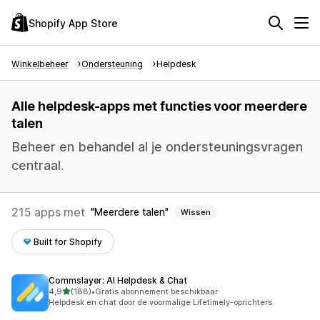
Shopify App Store
Winkelbeheer
Ondersteuning
Helpdesk
Alle helpdesk-apps met functies voor meerdere
talen
Beheer en behandel al je ondersteuningsvragen
centraal.
215 apps met
Meerdere talen
Wissen
Built for Shopify
Commslayer: AI Helpdesk & Chat
van 5 sterren
4,9
(188)
•
Gratis abonnement beschikbaar
188 recensies in totaal
Helpdesk en chat door de voormalige Lifetimely-oprichters