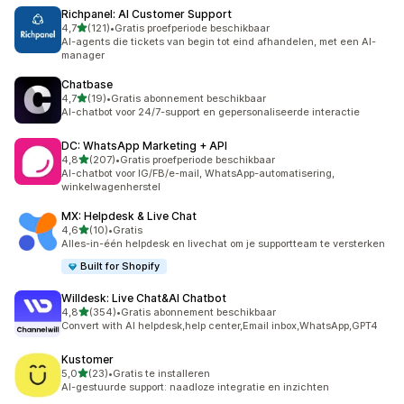
Richpanel: AI Customer Support
van 5 sterren
4,7
(121)
•
Gratis proefperiode beschikbaar
121 recensies in totaal
AI-agents die tickets van begin tot eind afhandelen, met een AI-
manager
Chatbase
van 5 sterren
4,7
(19)
•
Gratis abonnement beschikbaar
19 recensies in totaal
AI-chatbot voor 24/7-support en gepersonaliseerde interactie
DC: WhatsApp Marketing + API
van 5 sterren
4,8
(207)
•
Gratis proefperiode beschikbaar
207 recensies in totaal
AI-chatbot voor IG/FB/e-mail, WhatsApp-automatisering,
winkelwagenherstel
MX: Helpdesk & Live Chat
van 5 sterren
4,6
(10)
•
Gratis
10 recensies in totaal
Alles-in-één helpdesk en livechat om je supportteam te versterken
Built for Shopify
Willdesk: Live Chat&AI Chatbot
van 5 sterren
4,8
(354)
•
Gratis abonnement beschikbaar
354 recensies in totaal
Convert with AI helpdesk,help center,Email inbox,WhatsApp,GPT4
Kustomer
van 5 sterren
5,0
(23)
•
Gratis te installeren
23 recensies in totaal
AI-gestuurde support: naadloze integratie en inzichten